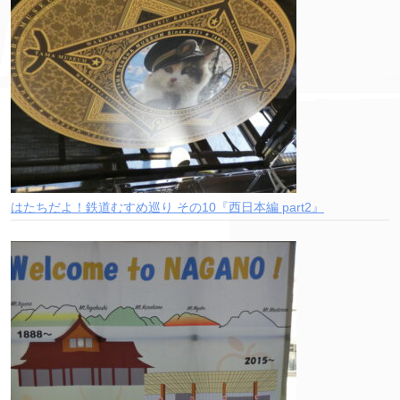
はたちだよ！鉄道むすめ巡り その10『西日本編 part2』