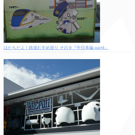
はたちだよ！鉄道むすめ巡り その９『中日本編 part4』