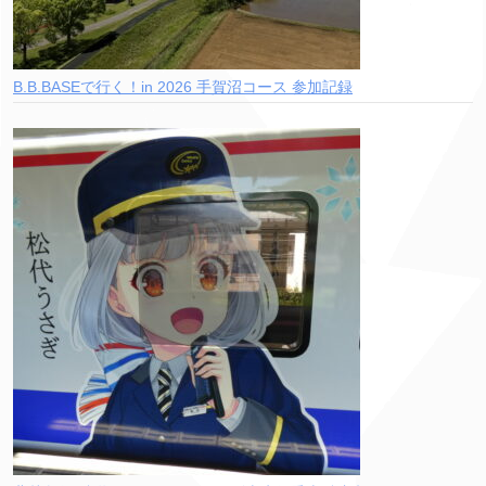
B.B.BASEで行く！in 2026 手賀沼コース 参加記録