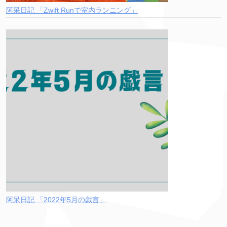
阿呆日記 「Zwift Runで室内ランニング」
阿呆日記 「2022年5月の戯言」