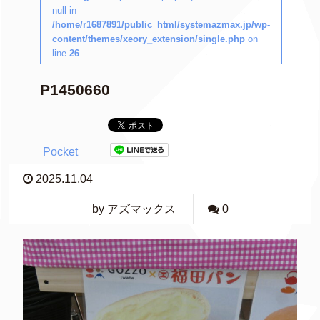
null in
/home/r1687891/public_html/systemazmax.jp/wp-
content/themes/xeory_extension/single.php
on
line
26
P1450660
Pocket
2025.11.04
by アズマックス
0