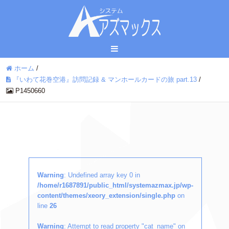
ホーム
/
『いわて花巻空港』訪問記録 & マンホールカードの旅 part.13
/
P1450660
Warning
: Undefined array key 0 in
/home/r1687891/public_html/systemazmax.jp/wp-
content/themes/xeory_extension/single.php
on
line
26
Warning
: Attempt to read property "cat_name" on