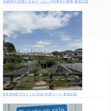
北越急行 鉄道むすめラッピング列車先行乗車 参加記録
B.B.BASEで行く！in 2026 外房コース 参加記録