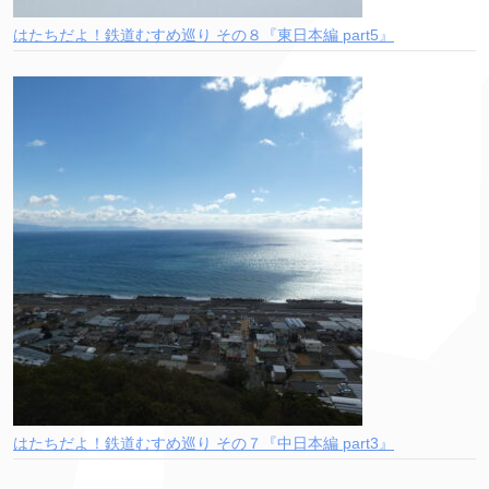
はたちだよ！鉄道むすめ巡り その８『東日本編 part5』
はたちだよ！鉄道むすめ巡り その７『中日本編 part3』