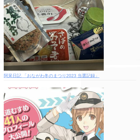
阿呆日記 「おながわ冬のまつり2023 当選記録」