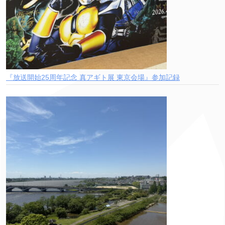
『放送開始25周年記念 真アギト展 東京会場』参加記録