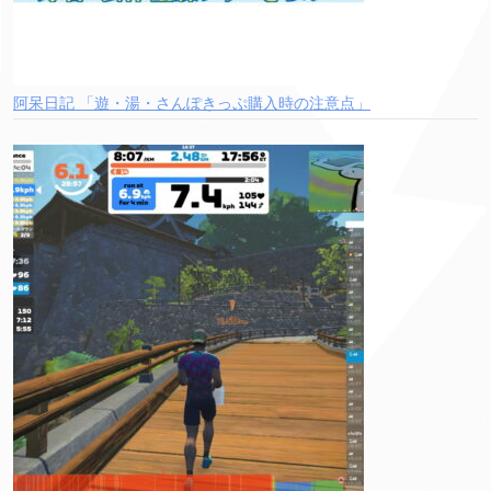
阿呆日記 「遊・湯・さんぽきっぷ購入時の注意点」