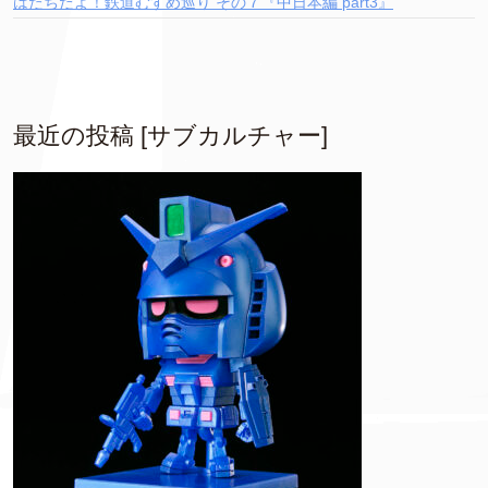
はたちだよ！鉄道むすめ巡り その７『中日本編 part3』
最近の投稿 [サブカルチャー]