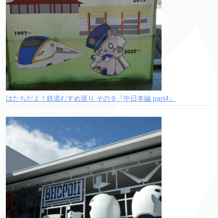
はたちだよ！鉄道むすめ巡り その９『中日本編 part4』