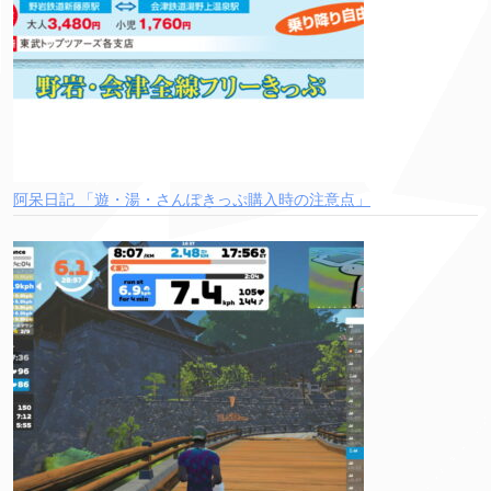
阿呆日記 「遊・湯・さんぽきっぷ購入時の注意点」