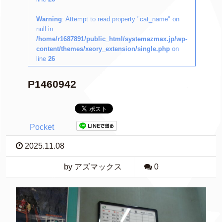
Warning
: Attempt to read property "cat_name" on
null in
/home/r1687891/public_html/systemazmax.jp/wp-
content/themes/xeory_extension/single.php
on
line
26
P1460942
Pocket
2025.11.08
by アズマックス
0