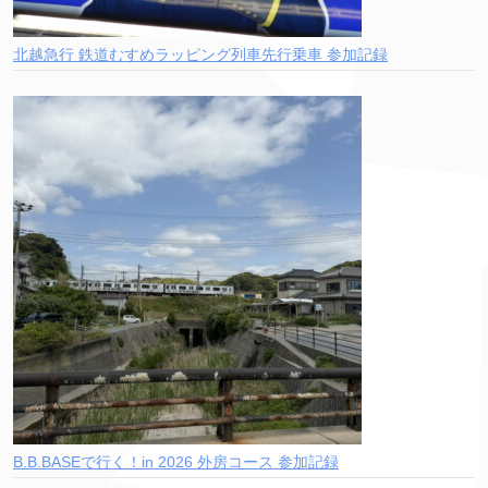
北越急行 鉄道むすめラッピング列車先行乗車 参加記録
B.B.BASEで行く！in 2026 外房コース 参加記録