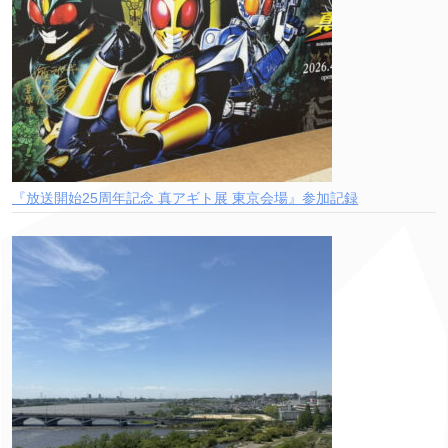
『放送開始25周年記念 真アギト展 東京会場』参加記録