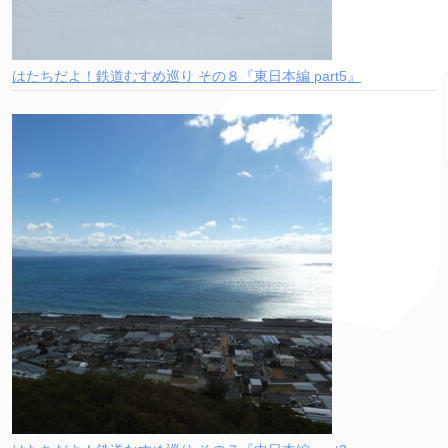
はたちだよ！鉄道むすめ巡り その８『東日本編 part5』