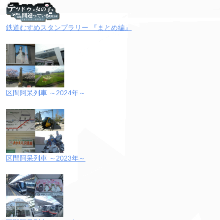
鉄道むすめスタンプラリー 『まとめ編』
区間阿呆列車 ～2024年～
区間阿呆列車 ～2023年～