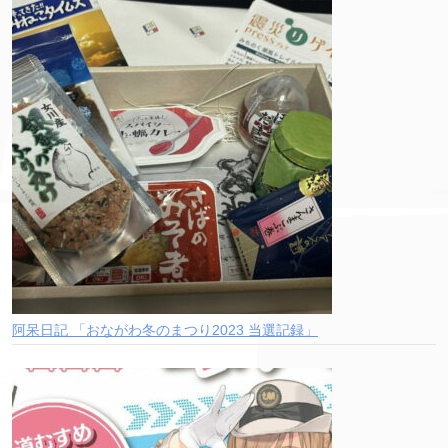
阿呆日記 「おながわ冬のまつり2023 当選記録」