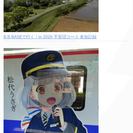
B.B.BASEで行く！in 2026 手賀沼コース 参加記録