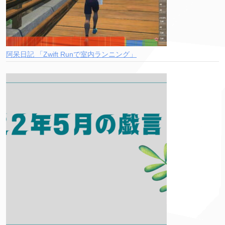
阿呆日記 「Zwift Runで室内ランニング」