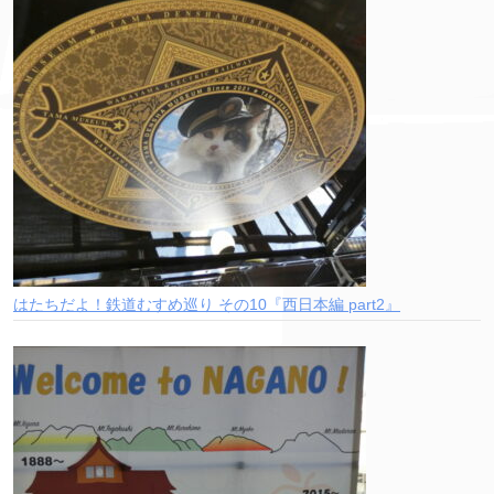
はたちだよ！鉄道むすめ巡り その10『西日本編 part2』