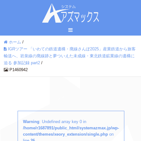
ホーム
/
IGRツアー 「いわての鉄道遺構・廃線さんぽ2025」産業鉄道から旅客
輸送へ、岩泉線の廃線跡と夢ついえた未成線・東北鉄道鉱業線の遺構に
迫る 参加記録 part2
/
P1460942
Warning
: Undefined array key 0 in
/home/r1687891/public_html/systemazmax.jp/wp-
content/themes/xeory_extension/single.php
on
line
26