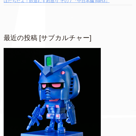
はたちだよ！鉄道むすめ巡り その７『中日本編 part3』
最近の投稿 [サブカルチャー]