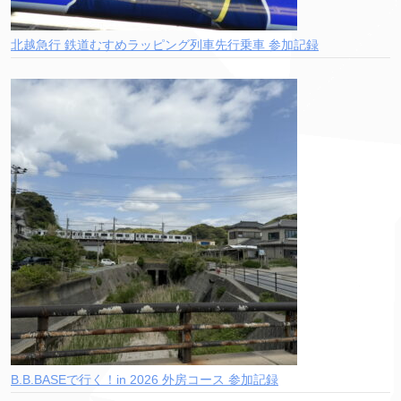
北越急行 鉄道むすめラッピング列車先行乗車 参加記録
B.B.BASEで行く！in 2026 外房コース 参加記録