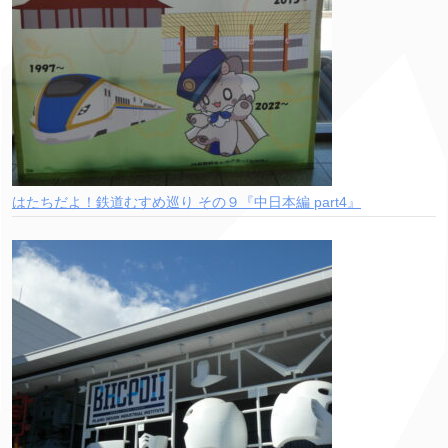
はたちだよ！鉄道むすめ巡り その９『中日本編 part4』