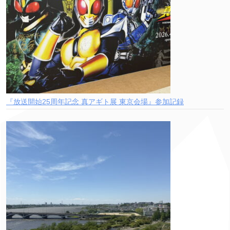
『放送開始25周年記念 真アギト展 東京会場』参加記録