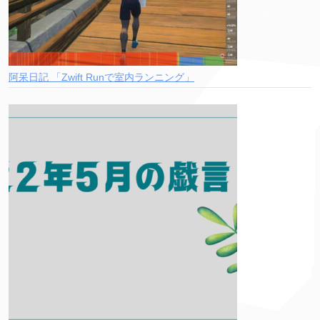
阿呆日記 「Zwift Runで室内ランニング」