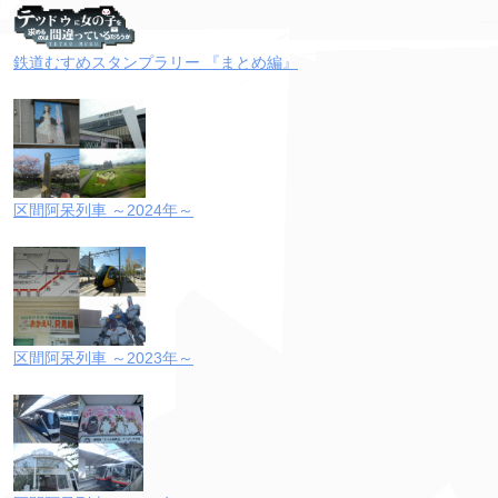
鉄道むすめスタンプラリー 『まとめ編』
区間阿呆列車 ～2024年～
区間阿呆列車 ～2023年～