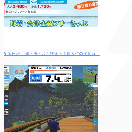
阿呆日記 「遊・湯・さんぽきっぷ購入時の注意点」