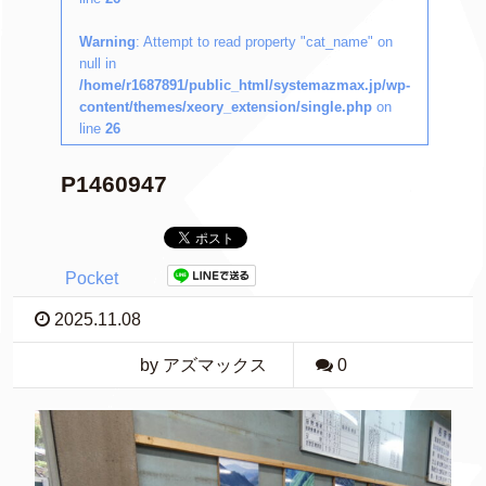
Warning
: Attempt to read property "cat_name" on
null in
/home/r1687891/public_html/systemazmax.jp/wp-
content/themes/xeory_extension/single.php
on
line
26
P1460947
Pocket
2025.11.08
by アズマックス
0