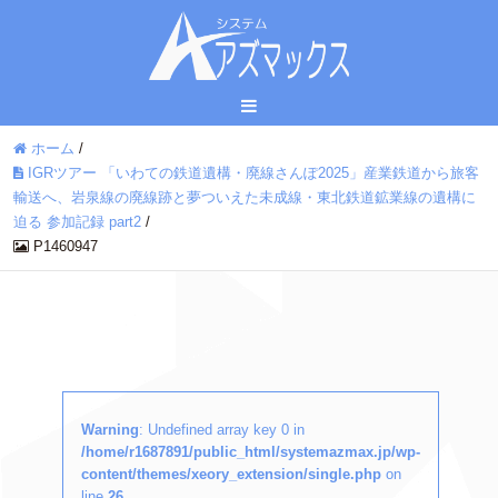
ホーム
/
IGRツアー 「いわての鉄道遺構・廃線さんぽ2025」産業鉄道から旅客
輸送へ、岩泉線の廃線跡と夢ついえた未成線・東北鉄道鉱業線の遺構に
迫る 参加記録 part2
/
P1460947
Warning
: Undefined array key 0 in
/home/r1687891/public_html/systemazmax.jp/wp-
content/themes/xeory_extension/single.php
on
line
26