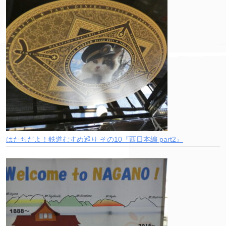
はたちだよ！鉄道むすめ巡り その10『西日本編 part2』