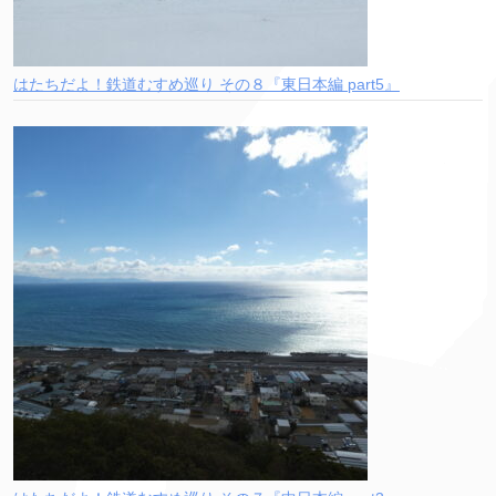
はたちだよ！鉄道むすめ巡り その８『東日本編 part5』