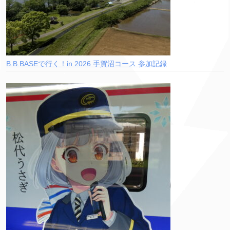
B.B.BASEで行く！in 2026 手賀沼コース 参加記録