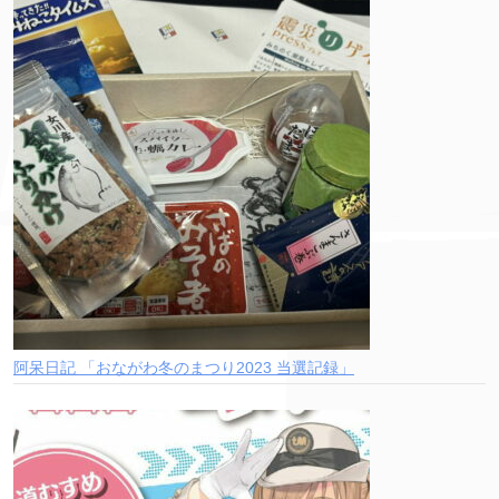
阿呆日記 「おながわ冬のまつり2023 当選記録」