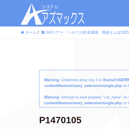
ホーム
/
IGRツアー 「いわての鉄道遺構・廃線さんぽ20
Warning
: Undefined array key 0 in
/home/r168789
content/themes/xeory_extension/single.php
on 
Warning
: Attempt to read property "cat_name" on 
content/themes/xeory_extension/single.php
on 
P1470105