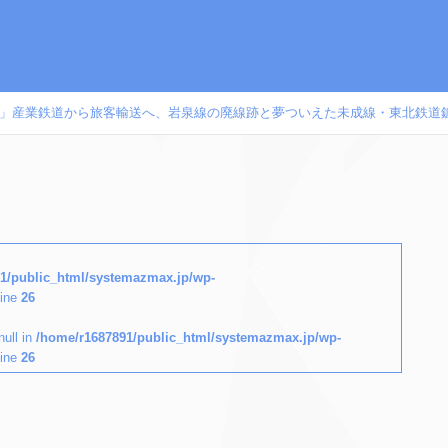
25」産業鉄道から旅客輸送へ、岩泉線の廃線跡と夢ついえた未成線・東北鉄道鉱業線
1/public_html/systemazmax.jp/wp-
line
26
null in
/home/r1687891/public_html/systemazmax.jp/wp-
line
26