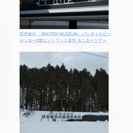
読売旅行 「BHCPDII MUSEUM」バンダイホビー
センター1階エントランス見学 モニターツアー 参
加記録