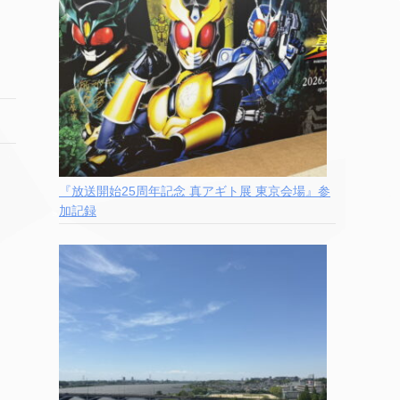
『放送開始25周年記念 真アギト展 東京会場』参
加記録