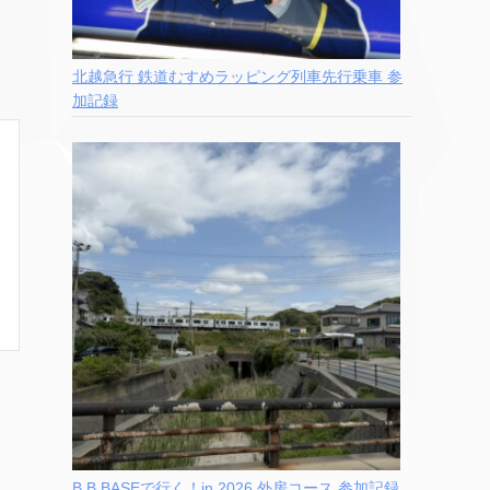
北越急行 鉄道むすめラッピング列車先行乗車 参
加記録
B.B.BASEで行く！in 2026 外房コース 参加記録