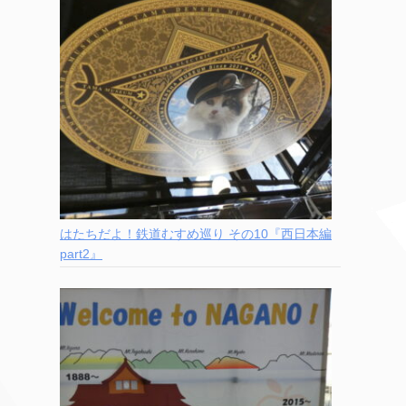
はたちだよ！鉄道むすめ巡り その10『西日本編
part2』