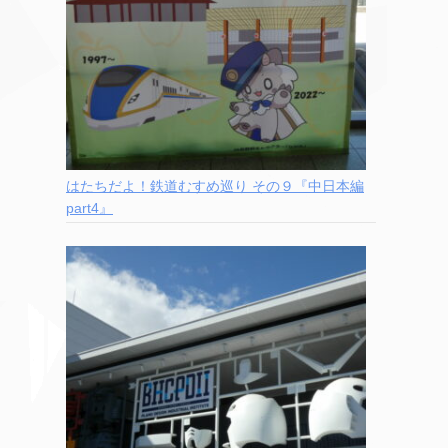
はたちだよ！鉄道むすめ巡り その９『中日本編
part4』