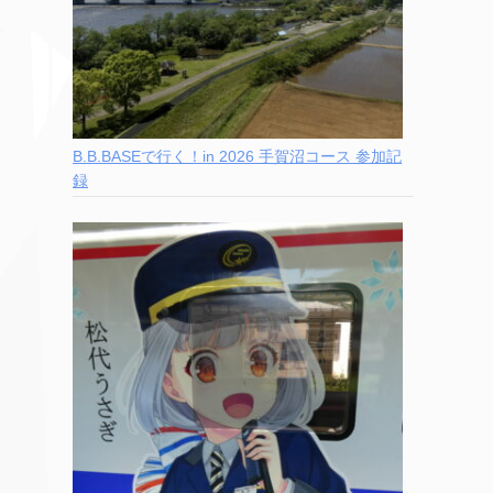
B.B.BASEで行く！in 2026 手賀沼コース 参加記
録