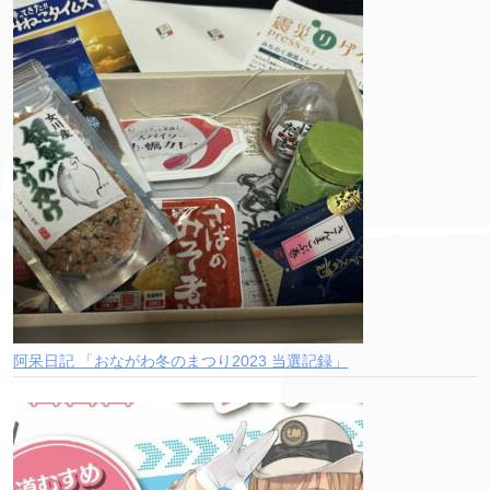
阿呆日記 「おながわ冬のまつり2023 当選記録」