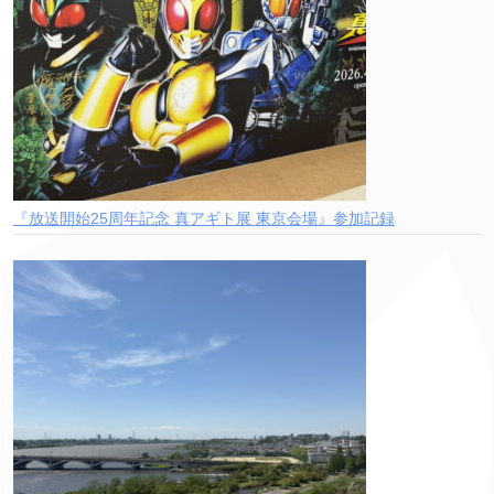
『放送開始25周年記念 真アギト展 東京会場』参加記録