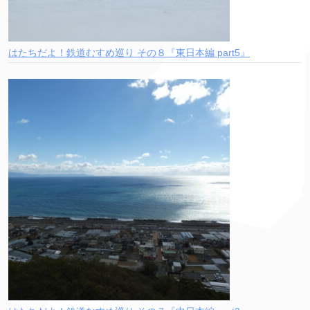
はたちだよ！鉄道むすめ巡り その８『東日本編 part5』