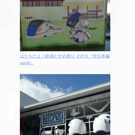
はたちだよ！鉄道むすめ巡り その９『中日本編
part4』