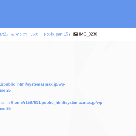
』 & マンホールカードの旅 part.15
/
IMG_0230
1/public_html/systemazmax.jp/wp-
line
26
null in
/home/r1687891/public_html/systemazmax.jp/wp-
line
26