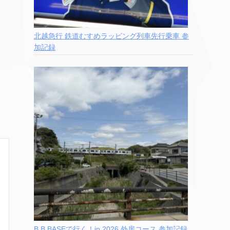
北越急行 鉄道むすめラッピング列車先行乗車 参
加記録
B.B.BASEで行く！in 2026 外房コース 参加記録