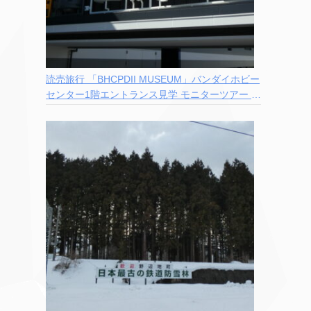
読売旅行 「BHCPDII MUSEUM」バンダイホビー
センター1階エントランス見学 モニターツアー 参
加記録