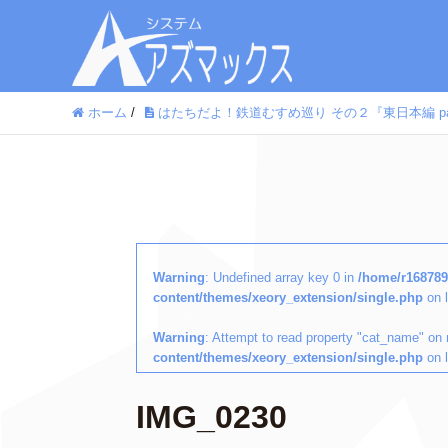
ホーム
/
はたちだよ！鉄道むすめ巡り その２『東日本編 part2
Warning
: Undefined array key 0 in
/home/r168789
content/themes/xeory_extension/single.php
on 
Warning
: Attempt to read property "cat_name" on 
content/themes/xeory_extension/single.php
on 
IMG_0230