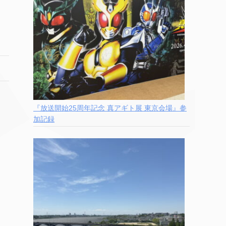
『放送開始25周年記念 真アギト展 東京会場』参
加記録