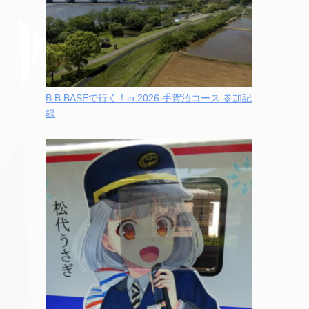
B.B.BASEで行く！in 2026 手賀沼コース 参加記
録