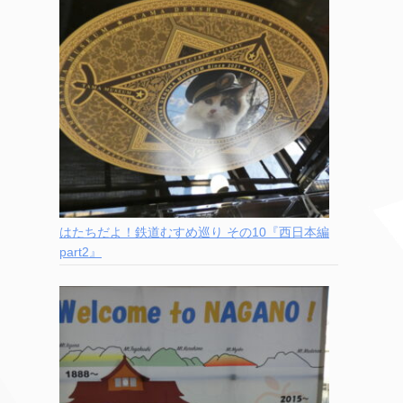
はたちだよ！鉄道むすめ巡り その10『西日本編
part2』