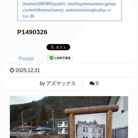
/home/r1687891/public_html/systemazmax.jp/wp-
content/themes/xeory_extension/single.php
on
line
26
P1490326
Pocket
2025.12.31
by アズマックス
0