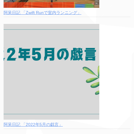
阿呆日記 「Zwift Runで室内ランニング」
阿呆日記 「2022年5月の戯言」