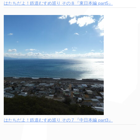
はたちだよ！鉄道むすめ巡り その８『東日本編 part5』
はたちだよ！鉄道むすめ巡り その７『中日本編 part3』