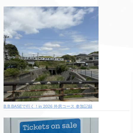
B.B.BASEで行く！in 2026 外房コース 参加記録