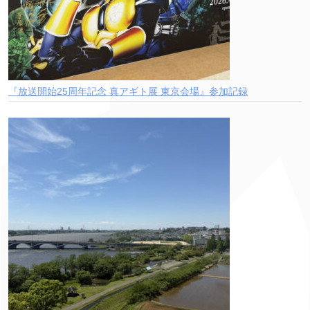
『放送開始25周年記念 真アギト展 東京会場』参加記録