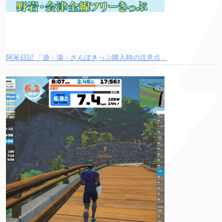
阿呆日記 「遊・湯・さんぽきっぷ購入時の注意点」