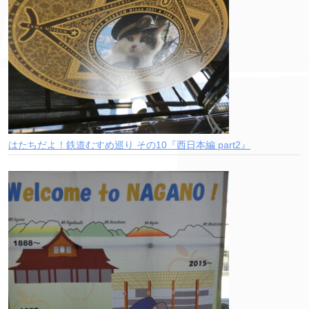
はたちだよ！鉄道むすめ巡り その10『西日本編 part2』