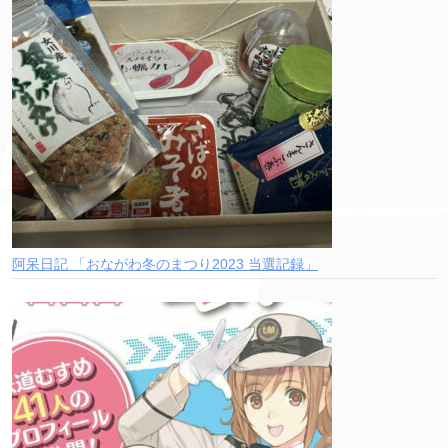
阿呆日記 「おながわ冬のまつり2023 当選記録」