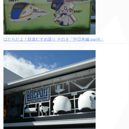
はたちだよ！鉄道むすめ巡り その９『中日本編 part4』