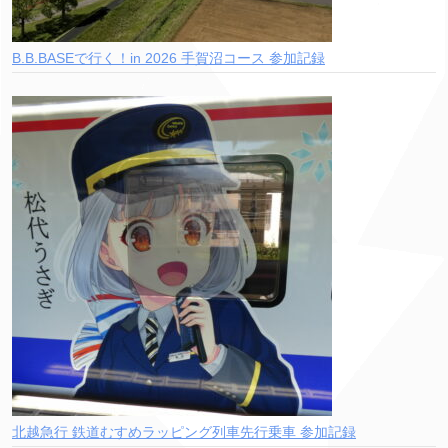
B.B.BASEで行く！in 2026 手賀沼コース 参加記録
北越急行 鉄道むすめラッピング列車先行乗車 参加記録