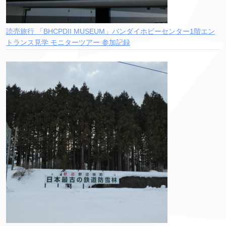
読売旅行 「BHCPDII MUSEUM」バンダイホビーセンター1階エン
トランス見学 モニターツアー 参加記録