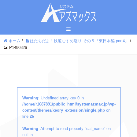
ホーム
/
はたちだよ！鉄道むすめ巡り その５『東日本編 part4』
/
P1490326
Warning
: Undefined array key 0 in
/home/r1687891/public_html/systemazmax.jp/wp-
content/themes/xeory_extension/single.php
on
line
26
Warning
: Attempt to read property "cat_name" on
null in