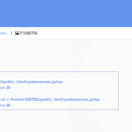
t4』
/
P1490766
1/public_html/systemazmax.jp/wp-
line
26
null in
/home/r1687891/public_html/systemazmax.jp/wp-
line
26