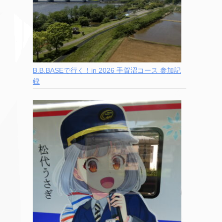
B.B.BASEで行く！in 2026 手賀沼コース 参加記
録