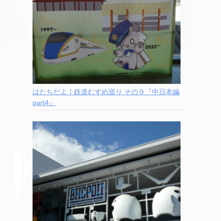
はたちだよ！鉄道むすめ巡り その９『中日本編
part4』