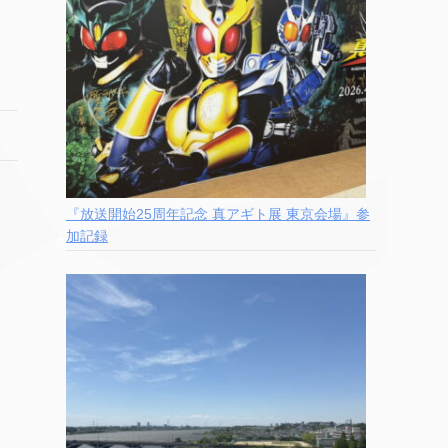
『放送開始25周年記念 真アギト展 東京会場』参
加記録