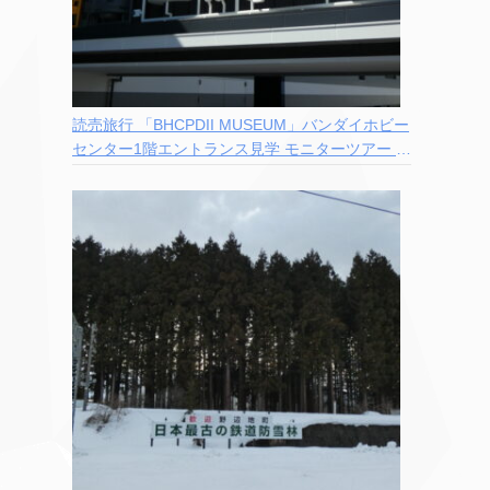
読売旅行 「BHCPDII MUSEUM」バンダイホビー
センター1階エントランス見学 モニターツアー 参
加記録