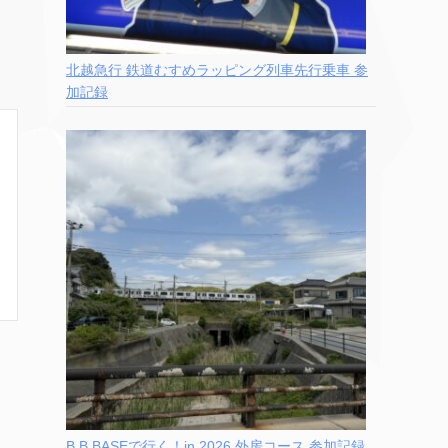
北越急行 鉄道むすめラッピング列車先行乗車 参
加記録
B.B.BASEで行く！in 2026 外房コース 参加記録