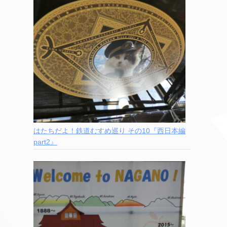
はたちだよ！鉄道むすめ巡り その10『西日本編
part2』