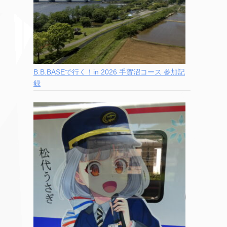
B.B.BASEで行く！in 2026 手賀沼コース 参加記
録