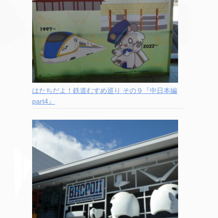
はたちだよ！鉄道むすめ巡り その９『中日本編
part4』