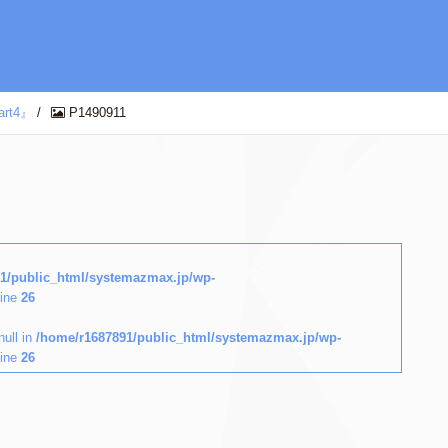
t4』
/
P1490911
1/public_html/systemazmax.jp/wp-
line
26
null in
/home/r1687891/public_html/systemazmax.jp/wp-
line
26