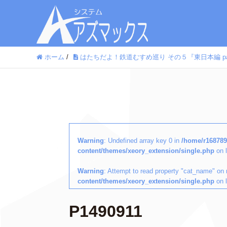
ホーム
/
はたちだよ！鉄道むすめ巡り その５『東日本編 par
Warning
: Undefined array key 0 in
/home/r168789
content/themes/xeory_extension/single.php
on 
Warning
: Attempt to read property "cat_name" on 
content/themes/xeory_extension/single.php
on 
P1490911