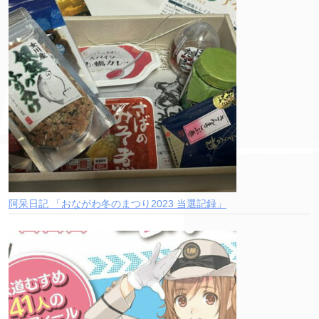
阿呆日記 「おながわ冬のまつり2023 当選記録」