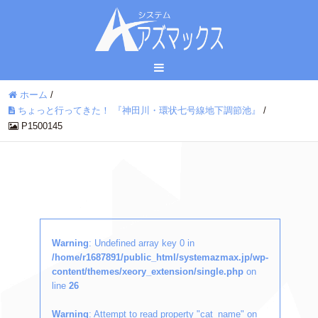
ホーム
/
ちょっと行ってきた！ 『神田川・環状七号線地下調節池』
/
P1500145
Warning
: Undefined array key 0 in
/home/r1687891/public_html/systemazmax.jp/wp-
content/themes/xeory_extension/single.php
on
line
26
Warning
: Attempt to read property "cat_name" on