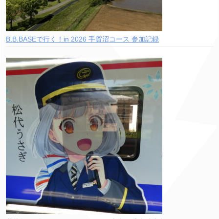
B.B.BASEで行く！in 2026 手賀沼コース 参加記録