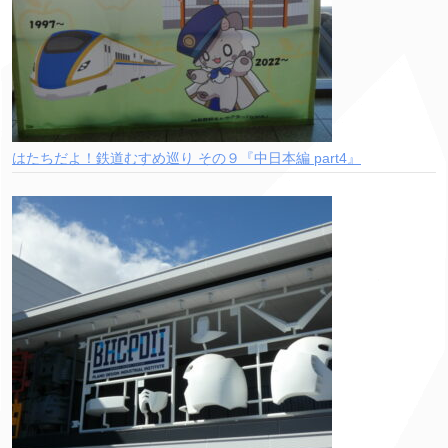
はたちだよ！鉄道むすめ巡り その９『中日本編 part4』