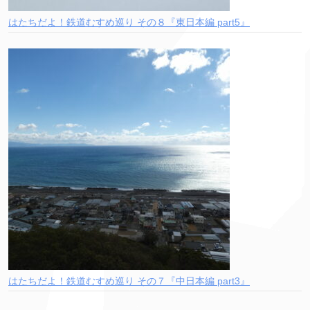
はたちだよ！鉄道むすめ巡り その８『東日本編 part5』
はたちだよ！鉄道むすめ巡り その７『中日本編 part3』