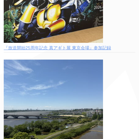
『放送開始25周年記念 真アギト展 東京会場』参加記録