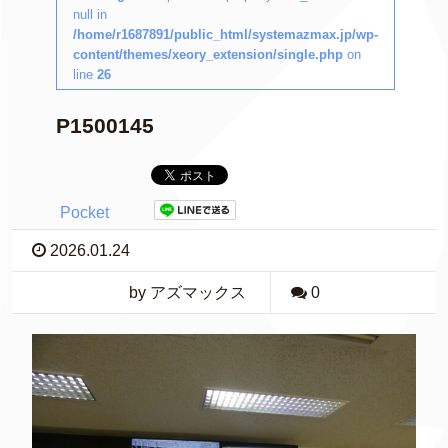
null in
/home/r1687891/public_html/systemazmax.jp/wp-
content/themes/xeory_extension/single.php
on
line
26
P1500145
Pocket
2026.01.24
by アズマックス
0