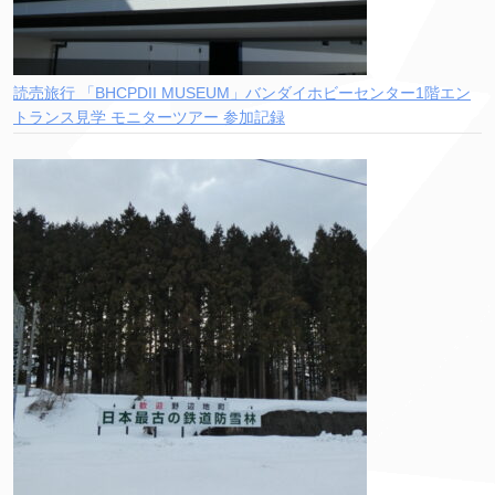
読売旅行 「BHCPDII MUSEUM」バンダイホビーセンター1階エン
トランス見学 モニターツアー 参加記録