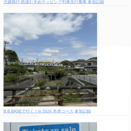
北越急行 鉄道むすめラッピング列車先行乗車 参加記録
B.B.BASEで行く！in 2026 外房コース 参加記録