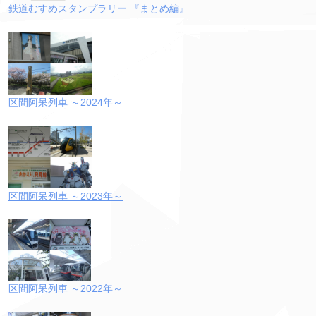
鉄道むすめスタンプラリー 『まとめ編』
区間阿呆列車 ～2024年～
区間阿呆列車 ～2023年～
区間阿呆列車 ～2022年～