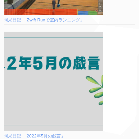
阿呆日記 「Zwift Runで室内ランニング」
阿呆日記 「2022年5月の戯言」