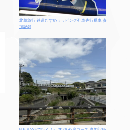
北越急行 鉄道むすめラッピング列車先行乗車 参
加記録
B.B.BASEで行く！in 2026 外房コース 参加記録