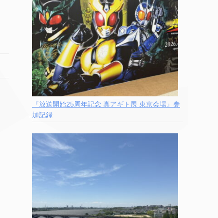
『放送開始25周年記念 真アギト展 東京会場』参
加記録