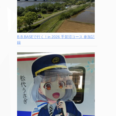
B.B.BASEで行く！in 2026 手賀沼コース 参加記
録