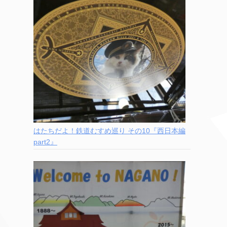
はたちだよ！鉄道むすめ巡り その10『西日本編
part2』