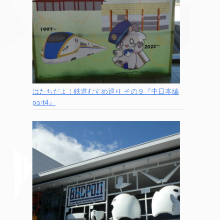
はたちだよ！鉄道むすめ巡り その９『中日本編
part4』