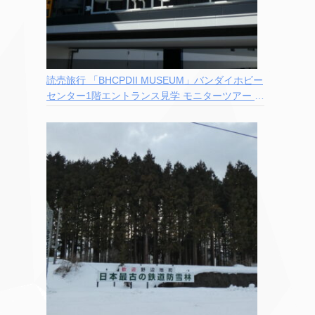
読売旅行 「BHCPDII MUSEUM」バンダイホビー
センター1階エントランス見学 モニターツアー 参
加記録