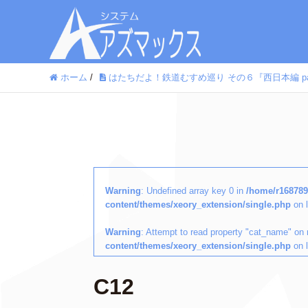
ホーム
/
はたちだよ！鉄道むすめ巡り その６『西日本編 par
Warning
: Undefined array key 0 in
/home/r168789
content/themes/xeory_extension/single.php
on 
Warning
: Attempt to read property "cat_name" on 
content/themes/xeory_extension/single.php
on 
C12