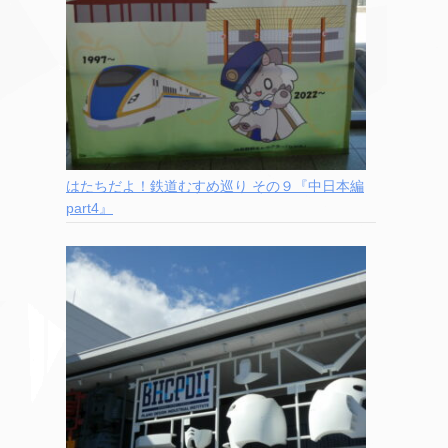
はたちだよ！鉄道むすめ巡り その９『中日本編
part4』