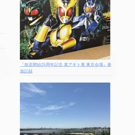
『放送開始25周年記念 真アギト展 東京会場』参
加記録