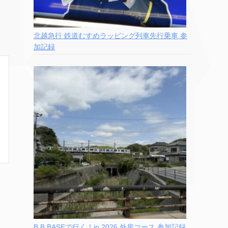
北越急行 鉄道むすめラッピング列車先行乗車 参
加記録
B.B.BASEで行く！in 2026 外房コース 参加記録