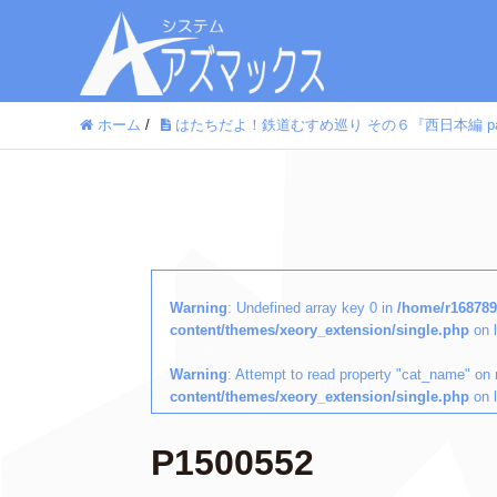
ホーム
/
はたちだよ！鉄道むすめ巡り その６『西日本編 par
Warning
: Undefined array key 0 in
/home/r168789
content/themes/xeory_extension/single.php
on 
Warning
: Attempt to read property "cat_name" on 
content/themes/xeory_extension/single.php
on 
P1500552