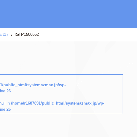
t1』
/
P1500552
1/public_html/systemazmax.jp/wp-
line
26
null in
/home/r1687891/public_html/systemazmax.jp/wp-
line
26