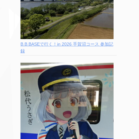
B.B.BASEで行く！in 2026 手賀沼コース 参加記
録