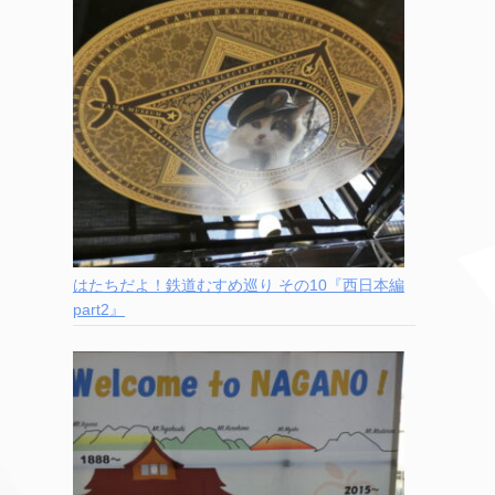
はたちだよ！鉄道むすめ巡り その10『西日本編
part2』