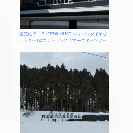
読売旅行 「BHCPDII MUSEUM」バンダイホビー
センター1階エントランス見学 モニターツアー 参
加記録