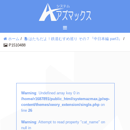
ホーム
/
はたちだよ！鉄道むすめ巡り その７『中日本編 part3』
/
P1510488
Warning
: Undefined array key 0 in
/home/r1687891/public_html/systemazmax.jp/wp-
content/themes/xeory_extension/single.php
on
line
26
Warning
: Attempt to read property "cat_name" on
null in