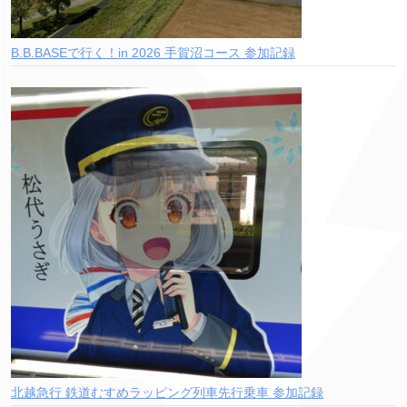
B.B.BASEで行く！in 2026 手賀沼コース 参加記録
北越急行 鉄道むすめラッピング列車先行乗車 参加記録