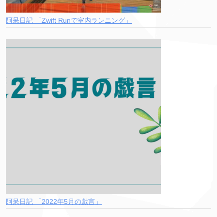
阿呆日記 「Zwift Runで室内ランニング」
阿呆日記 「2022年5月の戯言」