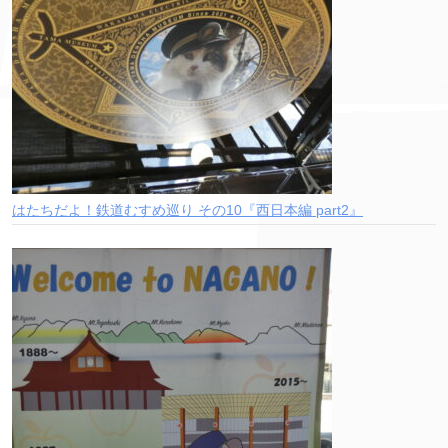
はたちだよ！鉄道むすめ巡り その10『西日本編 part2』