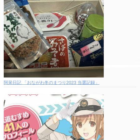
阿呆日記 「おながわ冬のまつり2023 当選記録」