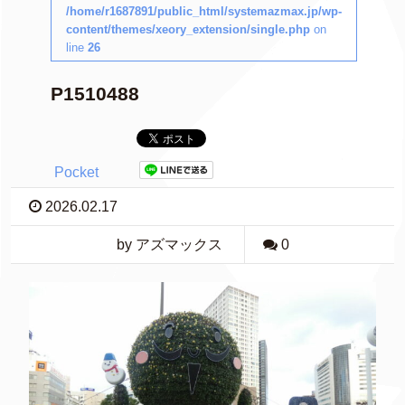
/home/r1687891/public_html/systemazmax.jp/wp-
content/themes/xeory_extension/single.php
on
line
26
P1510488
Pocket
2026.02.17
by アズマックス
0