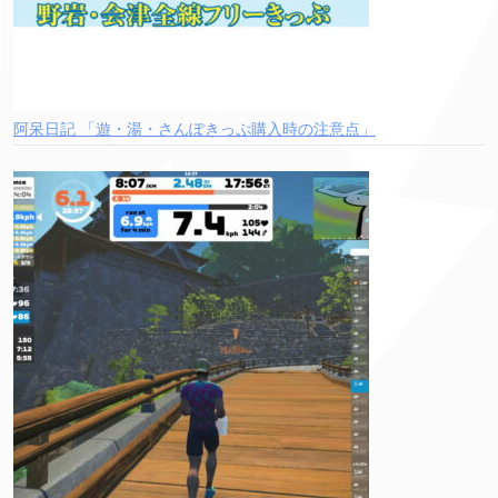
阿呆日記 「遊・湯・さんぽきっぷ購入時の注意点」