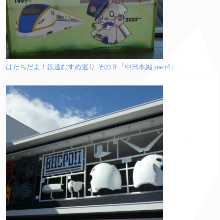
はたちだよ！鉄道むすめ巡り その９『中日本編 part4』