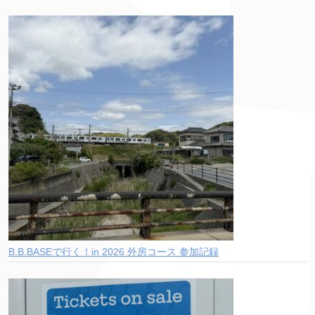
B.B.BASEで行く！in 2026 外房コース 参加記録