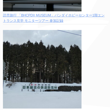
読売旅行 「BHCPDII MUSEUM」バンダイホビーセンター1階エン
トランス見学 モニターツアー 参加記録