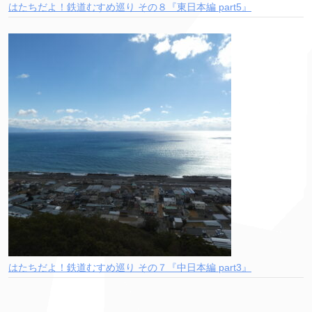
はたちだよ！鉄道むすめ巡り その８『東日本編 part5』
はたちだよ！鉄道むすめ巡り その７『中日本編 part3』