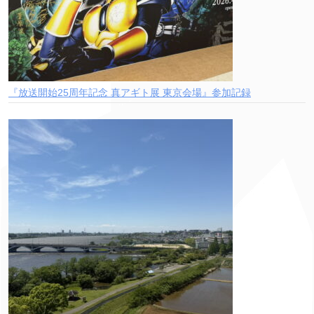
『放送開始25周年記念 真アギト展 東京会場』参加記録