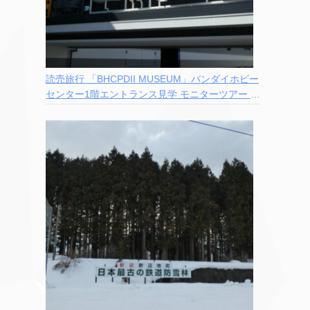
読売旅行 「BHCPDII MUSEUM」バンダイホビー
センター1階エントランス見学 モニターツアー 参
加記録