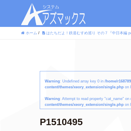
ホーム
/
はたちだよ！鉄道むすめ巡り その７『中日本編 par
Warning
: Undefined array key 0 in
/home/r168789
content/themes/xeory_extension/single.php
on 
Warning
: Attempt to read property "cat_name" on 
content/themes/xeory_extension/single.php
on 
P1510495