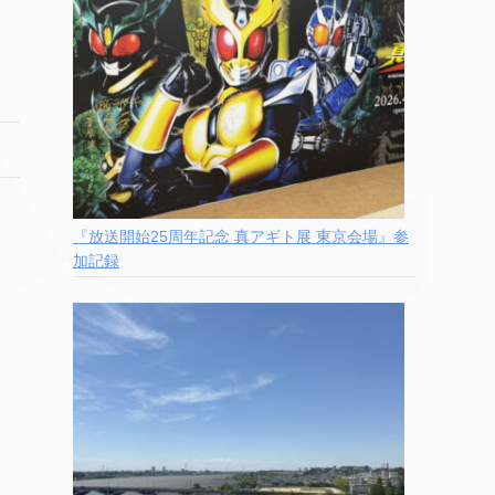
『放送開始25周年記念 真アギト展 東京会場』参
加記録