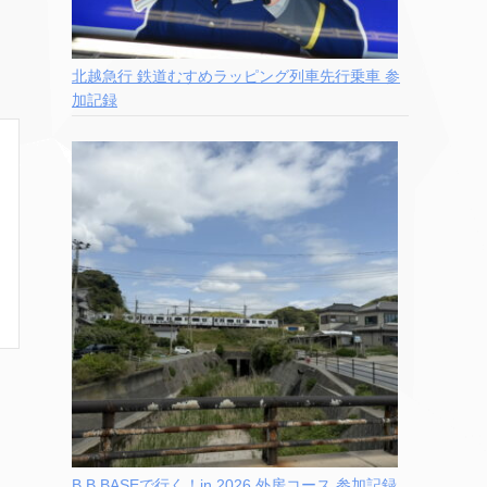
北越急行 鉄道むすめラッピング列車先行乗車 参
加記録
B.B.BASEで行く！in 2026 外房コース 参加記録