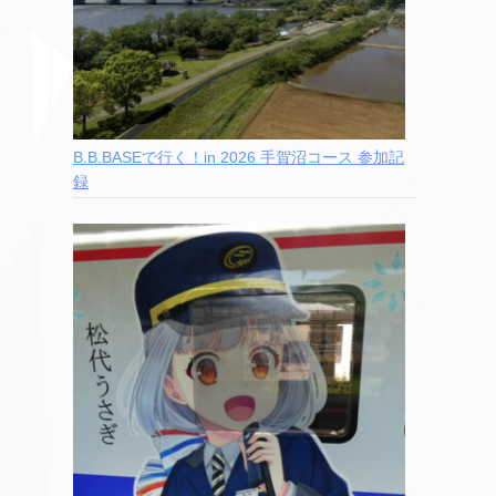
B.B.BASEで行く！in 2026 手賀沼コース 参加記
録