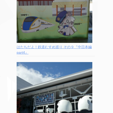
はたちだよ！鉄道むすめ巡り その９『中日本編
part4』