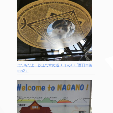
はたちだよ！鉄道むすめ巡り その10『西日本編
part2』