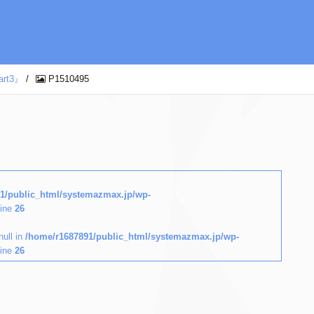
t3』
/
P1510495
1/public_html/systemazmax.jp/wp-
line
26
null in
/home/r1687891/public_html/systemazmax.jp/wp-
line
26