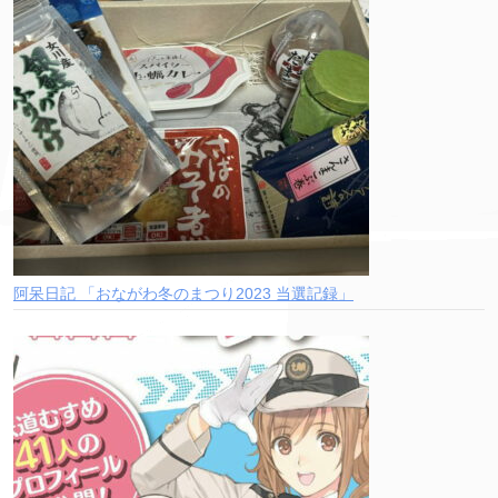
阿呆日記 「おながわ冬のまつり2023 当選記録」