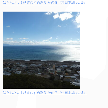
はたちだよ！鉄道むすめ巡り その８『東日本編 part5』
はたちだよ！鉄道むすめ巡り その７『中日本編 part3』