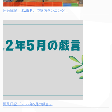
阿呆日記 「Zwift Runで室内ランニング」
阿呆日記 「2022年5月の戯言」