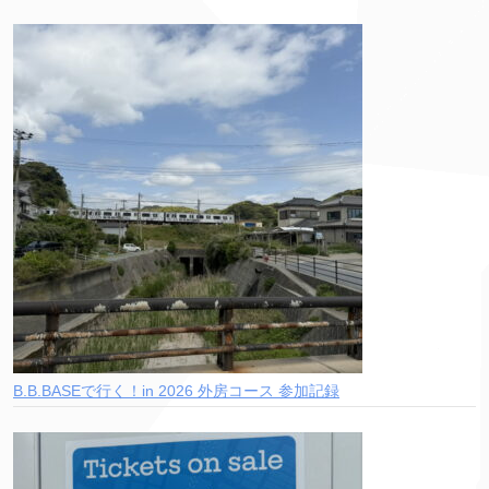
B.B.BASEで行く！in 2026 外房コース 参加記録