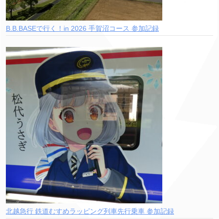
B.B.BASEで行く！in 2026 手賀沼コース 参加記録
北越急行 鉄道むすめラッピング列車先行乗車 参加記録