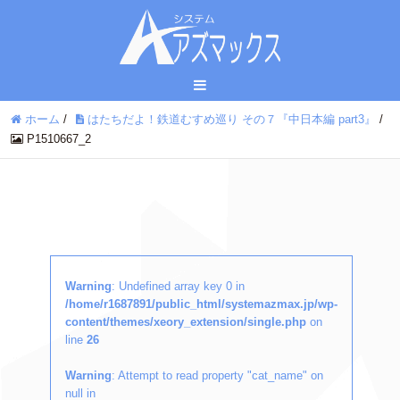
ホーム
/
はたちだよ！鉄道むすめ巡り その７『中日本編 part3』
/
P1510667_2
Warning
: Undefined array key 0 in
/home/r1687891/public_html/systemazmax.jp/wp-
content/themes/xeory_extension/single.php
on
line
26
Warning
: Attempt to read property "cat_name" on
null in