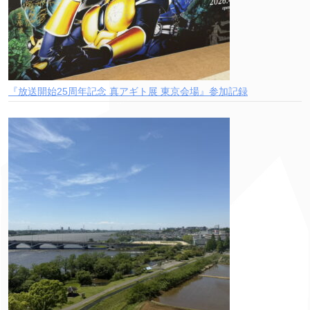
『放送開始25周年記念 真アギト展 東京会場』参加記録