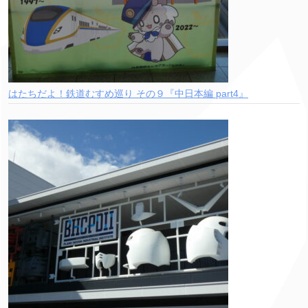
はたちだよ！鉄道むすめ巡り その９『中日本編 part4』