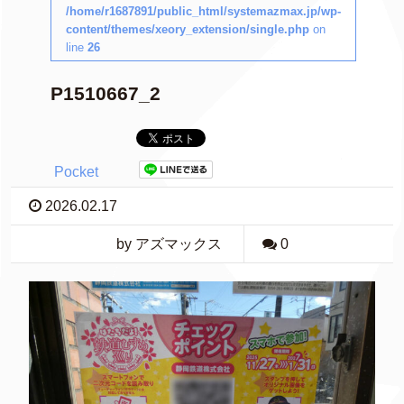
/home/r1687891/public_html/systemazmax.jp/wp-
content/themes/xeory_extension/single.php
on
line
26
P1510667_2
Pocket
2026.02.17
by アズマックス
0