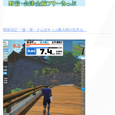
阿呆日記 「遊・湯・さんぽきっぷ購入時の注意点」