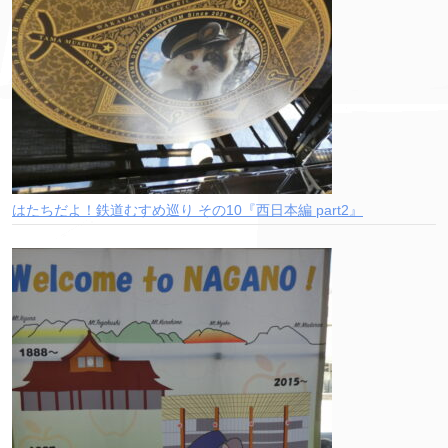
はたちだよ！鉄道むすめ巡り その10『西日本編 part2』