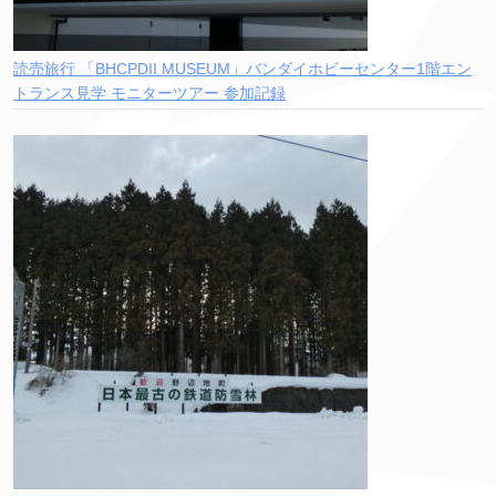
読売旅行 「BHCPDII MUSEUM」バンダイホビーセンター1階エン
トランス見学 モニターツアー 参加記録