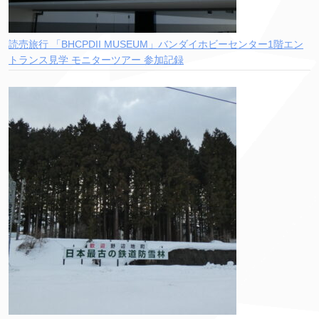
読売旅行 「BHCPDII MUSEUM」バンダイホビーセンター1階エン
トランス見学 モニターツアー 参加記録