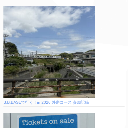
B.B.BASEで行く！in 2026 外房コース 参加記録