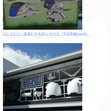
はたちだよ！鉄道むすめ巡り その９『中日本編 part4』