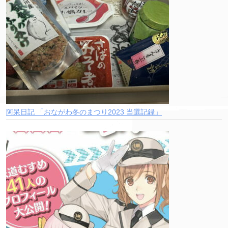
阿呆日記 「おながわ冬のまつり2023 当選記録」