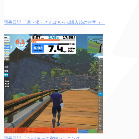
阿呆日記 「遊・湯・さんぽきっぷ購入時の注意点」
阿呆日記 「Zwift Runで室内ランニング」