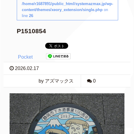
/home/r1687891/public_html/systemazmax.jp/wp-
content/themes/xeory_extension/single.php
on
line
26
P1510854
Pocket
2026.02.17
by アズマックス
0