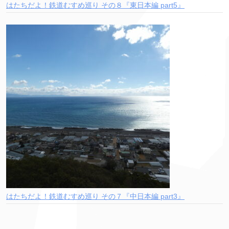
はたちだよ！鉄道むすめ巡り その８『東日本編 part5』
はたちだよ！鉄道むすめ巡り その７『中日本編 part3』