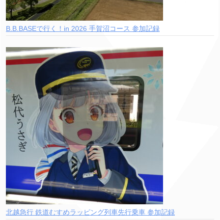
B.B.BASEで行く！in 2026 手賀沼コース 参加記録
北越急行 鉄道むすめラッピング列車先行乗車 参加記録