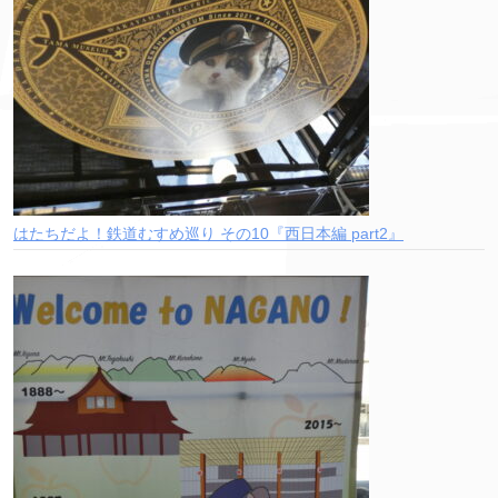
はたちだよ！鉄道むすめ巡り その10『西日本編 part2』