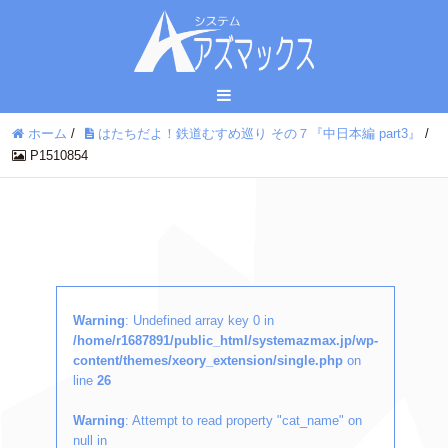
ホーム
/
はたちだよ！鉄道むすめ巡り その７『中日本編 part3』
/
P1510854
Warning
: Undefined array key 0 in
/home/r1687891/public_html/systemazmax.jp/wp-
content/themes/xeory_extension/single.php
on
line
26
Warning
: Attempt to read property "cat_name" on
null in