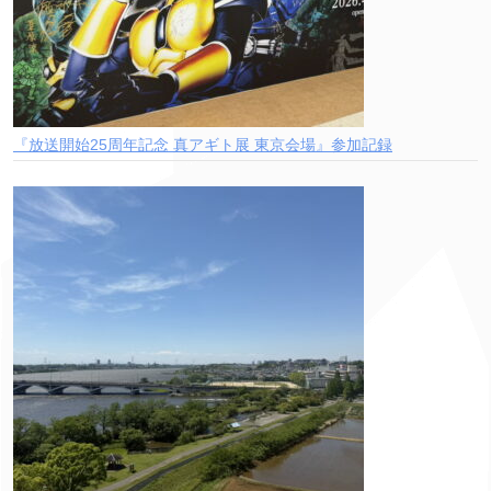
『放送開始25周年記念 真アギト展 東京会場』参加記録