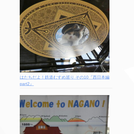
はたちだよ！鉄道むすめ巡り その10『西日本編
part2』