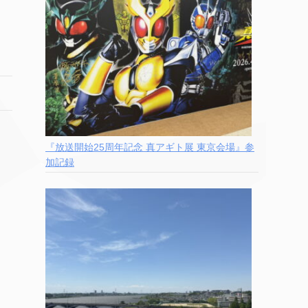
『放送開始25周年記念 真アギト展 東京会場』参
加記録