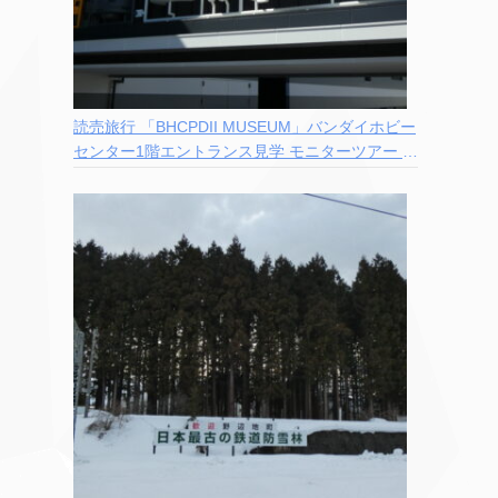
読売旅行 「BHCPDII MUSEUM」バンダイホビー
センター1階エントランス見学 モニターツアー 参
加記録