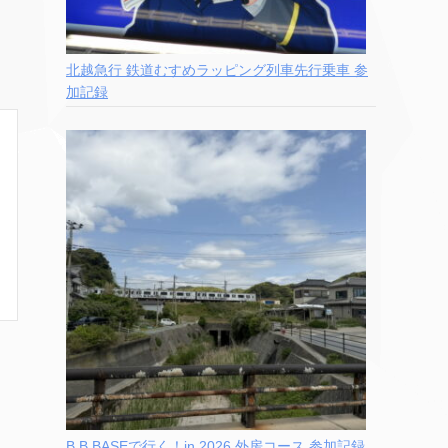
北越急行 鉄道むすめラッピング列車先行乗車 参
加記録
B.B.BASEで行く！in 2026 外房コース 参加記録