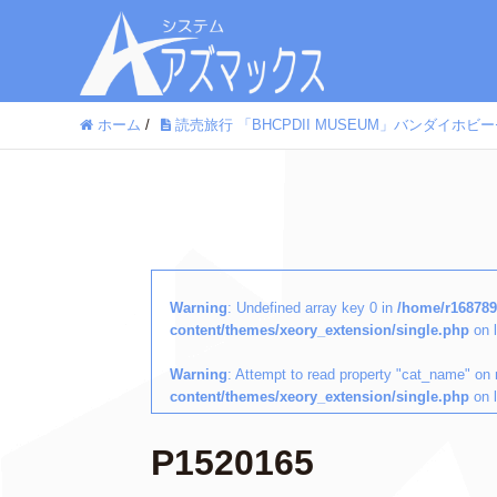
ホーム
/
読売旅行 「BHCPDII MUSEUM」バンダイ
Warning
: Undefined array key 0 in
/home/r168789
content/themes/xeory_extension/single.php
on 
Warning
: Attempt to read property "cat_name" on 
content/themes/xeory_extension/single.php
on 
P1520165