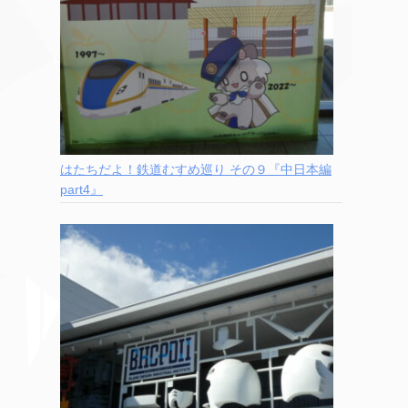
はたちだよ！鉄道むすめ巡り その９『中日本編
part4』