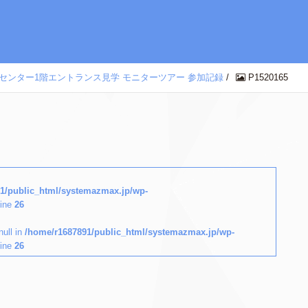
ホビーセンター1階エントランス見学 モニターツアー 参加記録
/
P1520165
1/public_html/systemazmax.jp/wp-
line
26
null in
/home/r1687891/public_html/systemazmax.jp/wp-
line
26