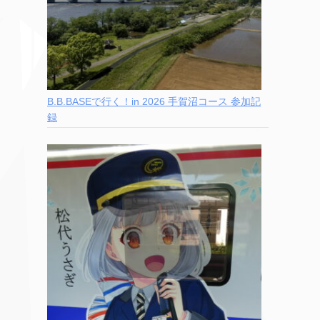
B.B.BASEで行く！in 2026 手賀沼コース 参加記
録