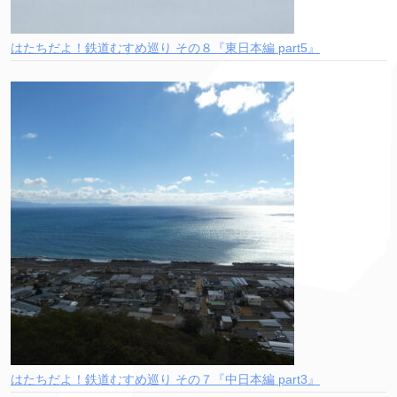
はたちだよ！鉄道むすめ巡り その８『東日本編 part5』
はたちだよ！鉄道むすめ巡り その７『中日本編 part3』