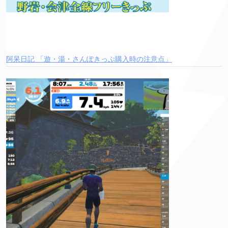
阿呆日記 「遊・湯・さんぽきっぷ購入時の注意点」