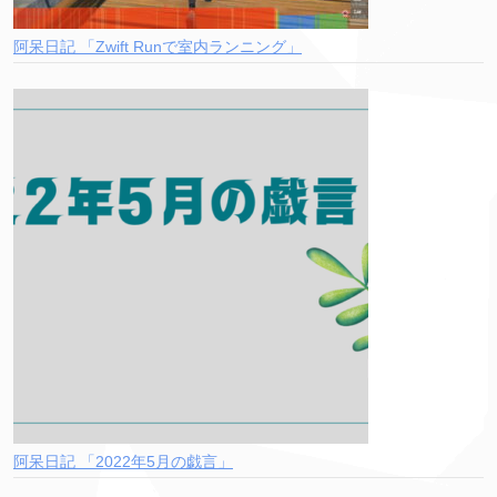
阿呆日記 「Zwift Runで室内ランニング」
阿呆日記 「2022年5月の戯言」