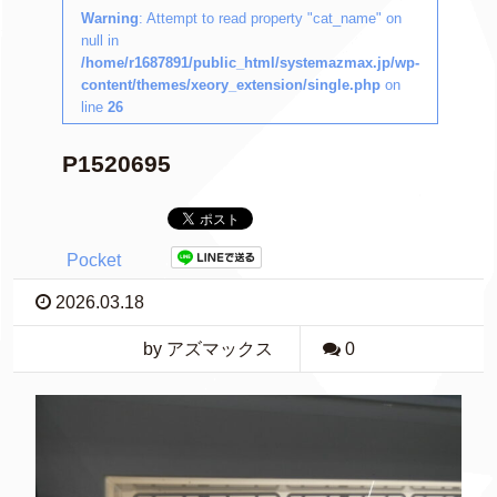
Warning
: Attempt to read property "cat_name" on
null in
/home/r1687891/public_html/systemazmax.jp/wp-
content/themes/xeory_extension/single.php
on
line
26
P1520695
Pocket
2026.03.18
by アズマックス
0