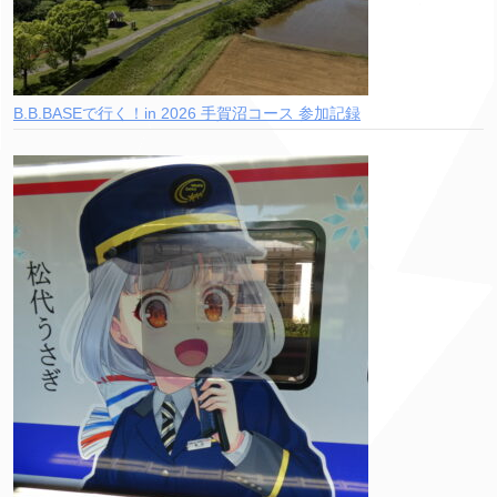
B.B.BASEで行く！in 2026 手賀沼コース 参加記録