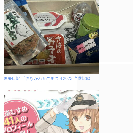
阿呆日記 「おながわ冬のまつり2023 当選記録」