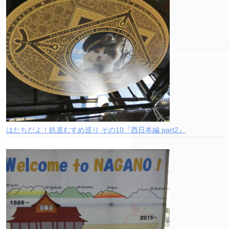
はたちだよ！鉄道むすめ巡り その10『西日本編 part2』