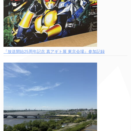
『放送開始25周年記念 真アギト展 東京会場』参加記録