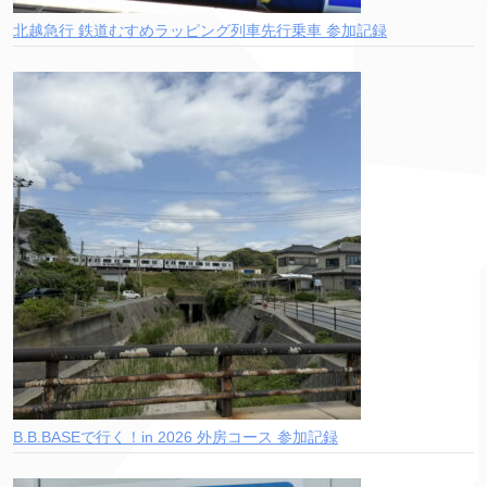
北越急行 鉄道むすめラッピング列車先行乗車 参加記録
B.B.BASEで行く！in 2026 外房コース 参加記録