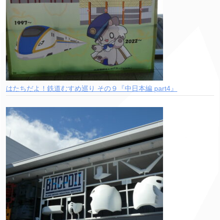
はたちだよ！鉄道むすめ巡り その９『中日本編 part4』