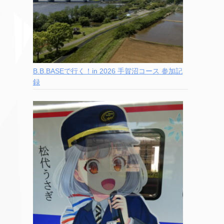
B.B.BASEで行く！in 2026 手賀沼コース 参加記
録