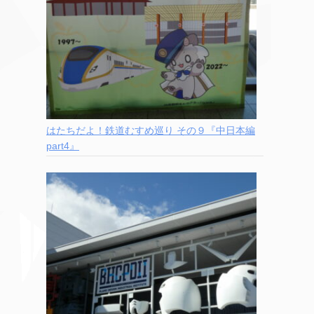
はたちだよ！鉄道むすめ巡り その９『中日本編
part4』