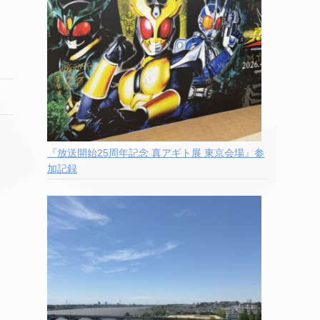
『放送開始25周年記念 真アギト展 東京会場』参
加記録