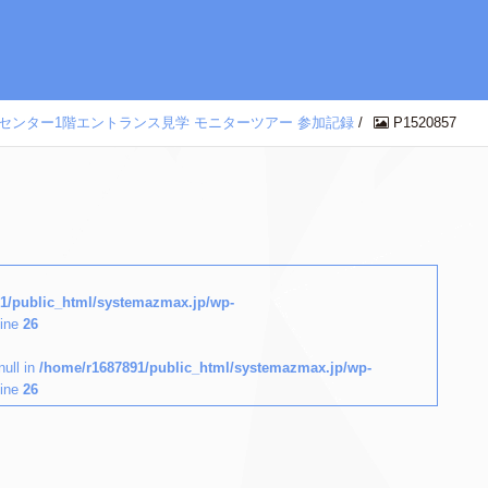
ホビーセンター1階エントランス見学 モニターツアー 参加記録
/
P1520857
1/public_html/systemazmax.jp/wp-
line
26
null in
/home/r1687891/public_html/systemazmax.jp/wp-
line
26