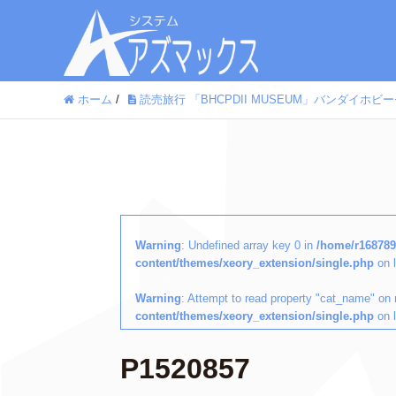
ホーム
/
読売旅行 「BHCPDII MUSEUM」バンダイ
Warning
: Undefined array key 0 in
/home/r168789
content/themes/xeory_extension/single.php
on 
Warning
: Attempt to read property "cat_name" on 
content/themes/xeory_extension/single.php
on 
P1520857