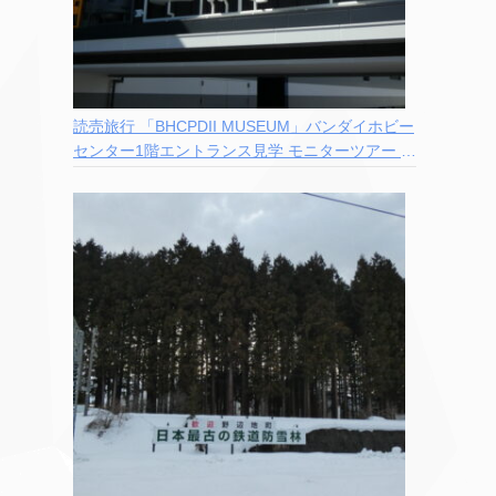
読売旅行 「BHCPDII MUSEUM」バンダイホビー
センター1階エントランス見学 モニターツアー 参
加記録