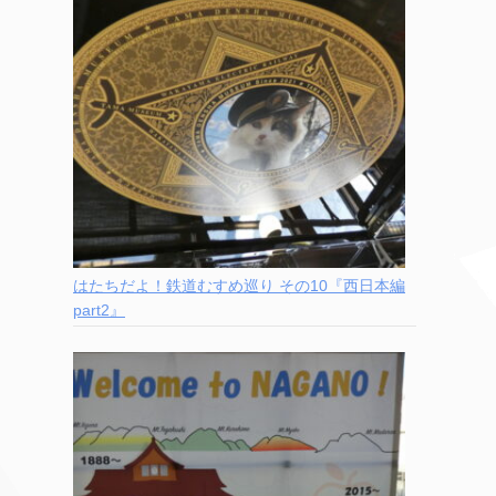
はたちだよ！鉄道むすめ巡り その10『西日本編
part2』