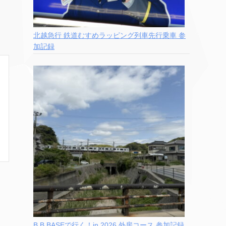
北越急行 鉄道むすめラッピング列車先行乗車 参
加記録
B.B.BASEで行く！in 2026 外房コース 参加記録