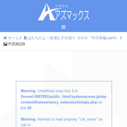
ホーム
/
はたちだよ！鉄道むすめ巡り その９『中日本編 part4』
/
P1530120
Warning
: Undefined array key 0 in
/home/r1687891/public_html/systemazmax.jp/wp-
content/themes/xeory_extension/single.php
on
line
26
Warning
: Attempt to read property "cat_name" on
null in