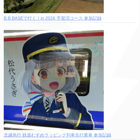
B.B.BASEで行く！in 2026 手賀沼コース 参加記録
北越急行 鉄道むすめラッピング列車先行乗車 参加記録