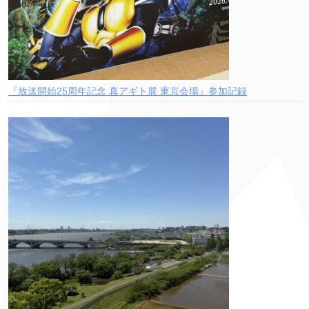
『放送開始25周年記念 真アギト展 東京会場』参加記録