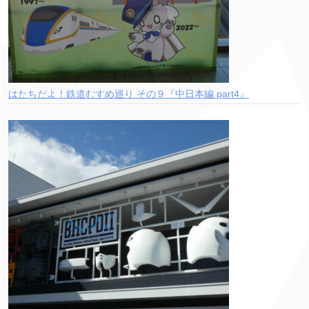
はたちだよ！鉄道むすめ巡り その９『中日本編 part4』