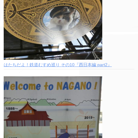
はたちだよ！鉄道むすめ巡り その10『西日本編 part2』