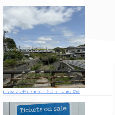
B.B.BASEで行く！in 2026 外房コース 参加記録