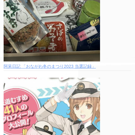
阿呆日記 「おながわ冬のまつり2023 当選記録」