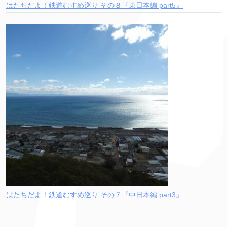
はたちだよ！鉄道むすめ巡り その８『東日本編 part5』
はたちだよ！鉄道むすめ巡り その７『中日本編 part3』