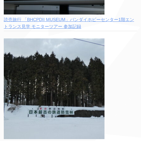
読売旅行 「BHCPDII MUSEUM」バンダイホビーセンター1階エン
トランス見学 モニターツアー 参加記録