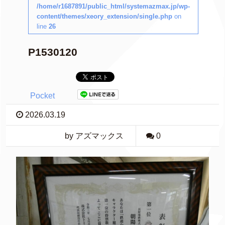
/home/r1687891/public_html/systemazmax.jp/wp-
content/themes/xeory_extension/single.php
on
line
26
P1530120
Pocket
2026.03.19
by アズマックス
0