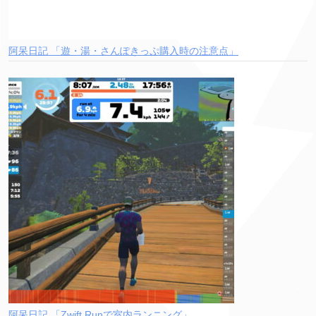
阿呆日記 「遊・湯・さんぽきっぷ購入時の注意点」
阿呆日記 「Zwift Runで室内ランニング」