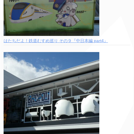
はたちだよ！鉄道むすめ巡り その９『中日本編 part4』