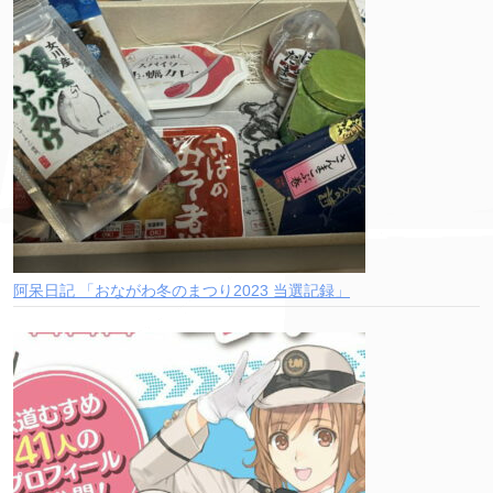
阿呆日記 「おながわ冬のまつり2023 当選記録」