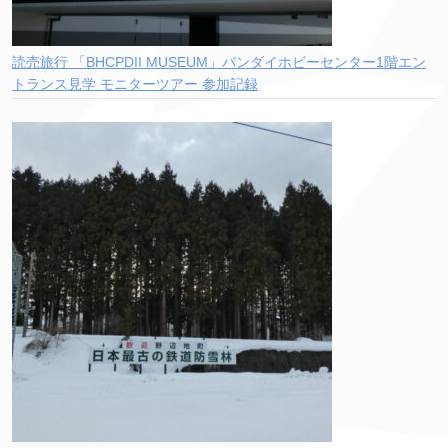
読売旅行 「BHCPDII MUSEUM」バンダイホビーセンター1階エン
トランス見学 モニターツアー 参加記録