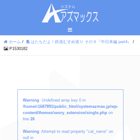
ホーム
/
はたちだよ！鉄道むすめ巡り その９『中日本編 part4』
/
P1530182
Warning
: Undefined array key 0 in
/home/r1687891/public_html/systemazmax.jp/wp-
content/themes/xeory_extension/single.php
on
line
26
Warning
: Attempt to read property "cat_name" on
null in