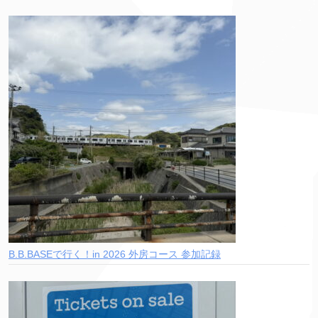
B.B.BASEで行く！in 2026 外房コース 参加記録