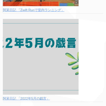
阿呆日記 「Zwift Runで室内ランニング」
阿呆日記 「2022年5月の戯言」