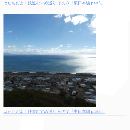
はたちだよ！鉄道むすめ巡り その８『東日本編 part5』
はたちだよ！鉄道むすめ巡り その７『中日本編 part3』