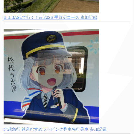
B.B.BASEで行く！in 2026 手賀沼コース 参加記録
北越急行 鉄道むすめラッピング列車先行乗車 参加記録