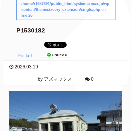
/home/r1687891/public_html/systemazmax.jp/wp-
content/themes/xeory_extension/single.php
on
line
26
P1530182
Pocket
2026.03.19
by アズマックス
0