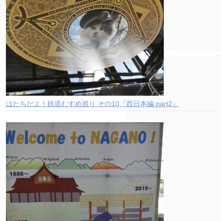
はたちだよ！鉄道むすめ巡り その10『西日本編 part2』