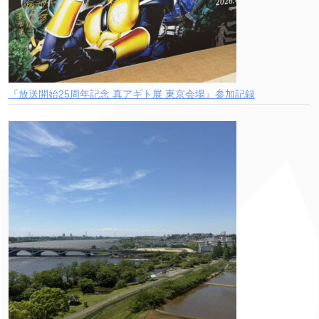
『放送開始25周年記念 真アギト展 東京会場』参加記録