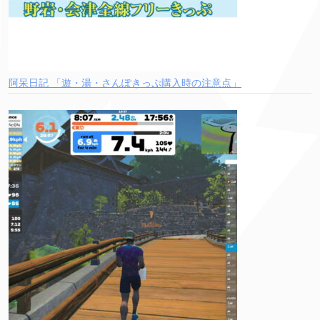
阿呆日記 「遊・湯・さんぽきっぷ購入時の注意点」