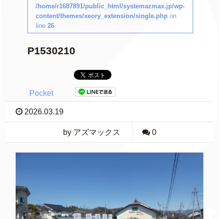
/home/r1687891/public_html/systemazmax.jp/wp-
content/themes/xeory_extension/single.php
on
line
26
P1530210
Pocket
2026.03.19
by アズマックス
0