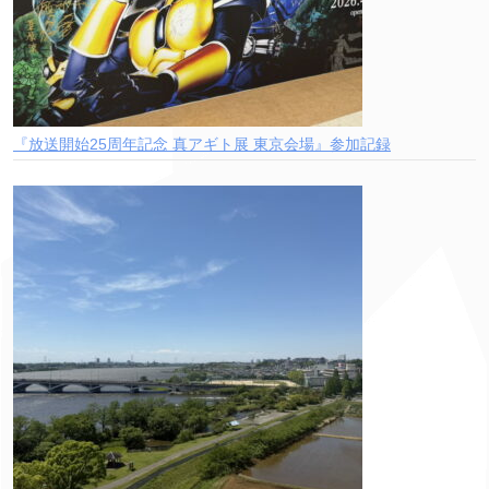
『放送開始25周年記念 真アギト展 東京会場』参加記録