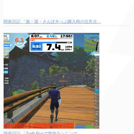
阿呆日記 「遊・湯・さんぽきっぷ購入時の注意点」
阿呆日記 「Zwift Runで室内ランニング」