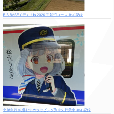
B.B.BASEで行く！in 2026 手賀沼コース 参加記録
北越急行 鉄道むすめラッピング列車先行乗車 参加記録