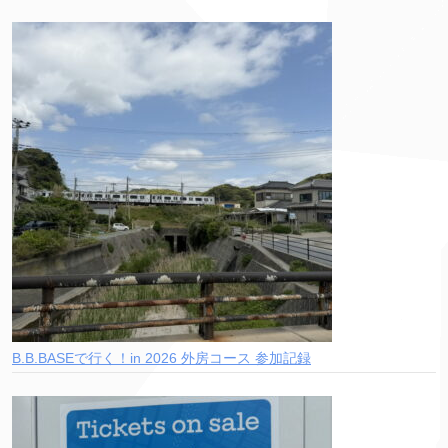
B.B.BASEで行く！in 2026 外房コース 参加記録