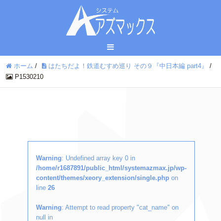
ホーム
/
はたちだよ！鉄道むすめ巡り その９『中日本編 part4』
/
P1530210
Warning
: Undefined array key 0 in
/home/r1687891/public_html/systemazmax.jp/wp-
content/themes/xeory_extension/single.php
on
line
26
Warning
: Attempt to read property "cat_name" on
null in