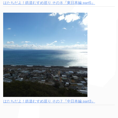
はたちだよ！鉄道むすめ巡り その８『東日本編 part5』
はたちだよ！鉄道むすめ巡り その７『中日本編 part3』