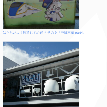
はたちだよ！鉄道むすめ巡り その９『中日本編 part4』