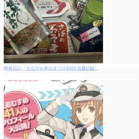
阿呆日記 「おながわ冬のまつり2023 当選記録」