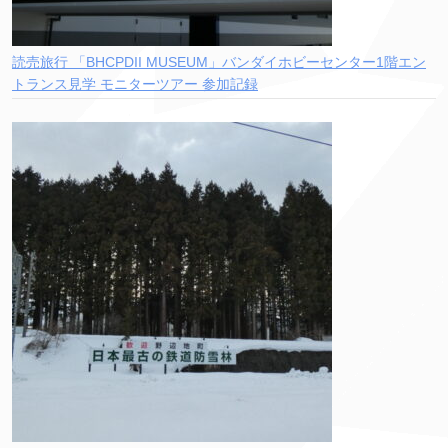
読売旅行 「BHCPDII MUSEUM」バンダイホビーセンター1階エン
トランス見学 モニターツアー 参加記録