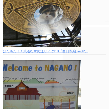
はたちだよ！鉄道むすめ巡り その10『西日本編 part2』