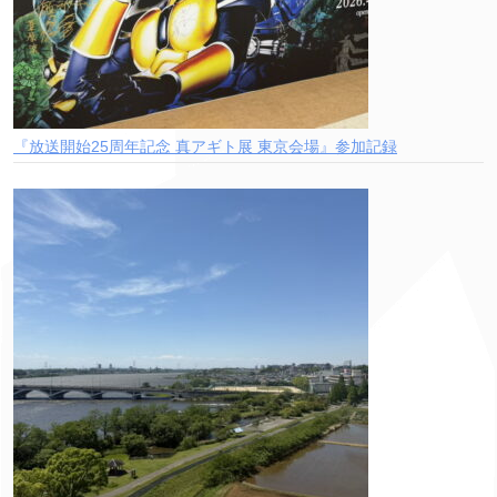
『放送開始25周年記念 真アギト展 東京会場』参加記録