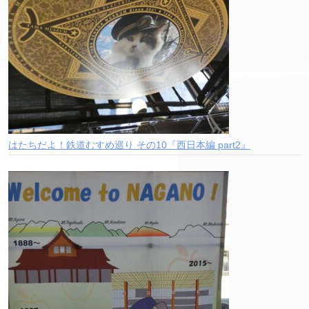
はたちだよ！鉄道むすめ巡り その10『西日本編 part2』