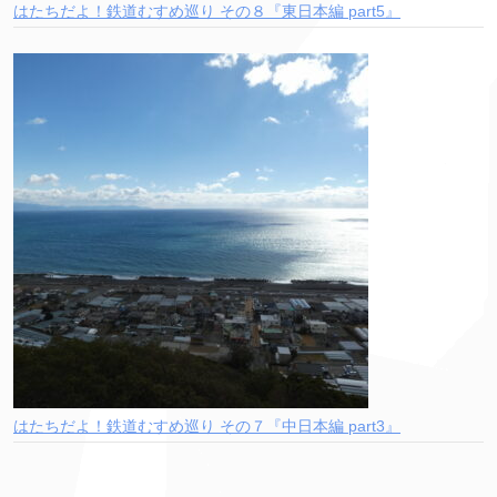
はたちだよ！鉄道むすめ巡り その８『東日本編 part5』
はたちだよ！鉄道むすめ巡り その７『中日本編 part3』