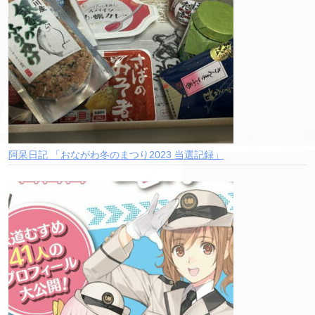
阿呆日記 「おながわ冬のまつり2023 当選記録」