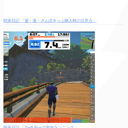
阿呆日記 「遊・湯・さんぽきっぷ購入時の注意点」
阿呆日記 「Zwift Runで室内ランニング」