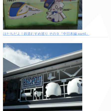
はたちだよ！鉄道むすめ巡り その９『中日本編 part4』