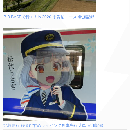
B.B.BASEで行く！in 2026 手賀沼コース 参加記録
北越急行 鉄道むすめラッピング列車先行乗車 参加記録