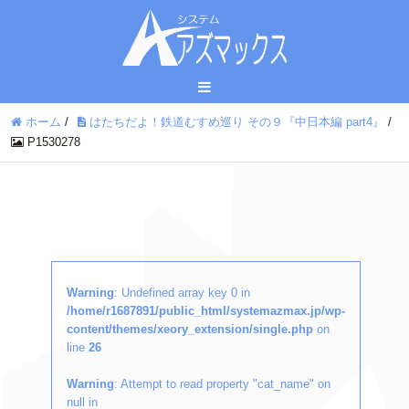
ホーム
/
はたちだよ！鉄道むすめ巡り その９『中日本編 part4』
/
P1530278
Warning
: Undefined array key 0 in
/home/r1687891/public_html/systemazmax.jp/wp-
content/themes/xeory_extension/single.php
on
line
26
Warning
: Attempt to read property "cat_name" on
null in