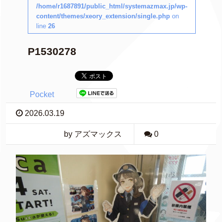
/home/r1687891/public_html/systemazmax.jp/wp-
content/themes/xeory_extension/single.php
on
line
26
P1530278
Pocket
2026.03.19
by アズマックス
0