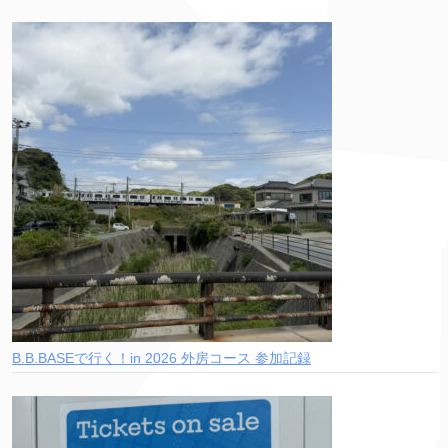
B.B.BASEで行く！in 2026 外房コース 参加記録