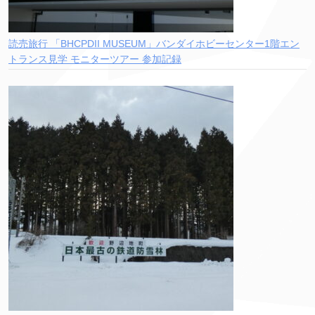
読売旅行 「BHCPDII MUSEUM」バンダイホビーセンター1階エン
トランス見学 モニターツアー 参加記録