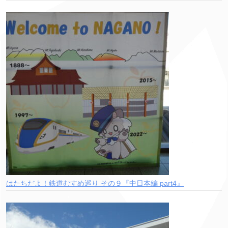
はたちだよ！鉄道むすめ巡り その９『中日本編 part4』