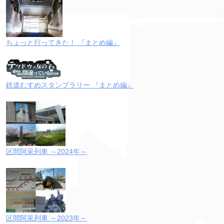
ちょっと行ってきた！ 『まとめ編』
鉄道むすめスタンプラリー 『まとめ編』
区間阿呆列車 ～2024年～
区間阿呆列車 ～2023年～