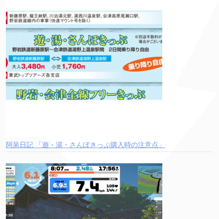
阿呆日記 「遊・湯・さんぽきっぷ購入時の注意点」