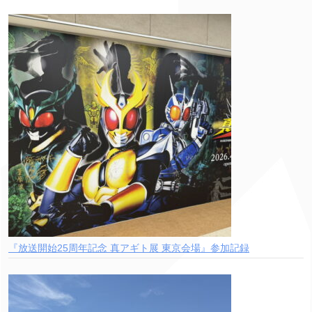
『放送開始25周年記念 真アギト展 東京会場』参加記録