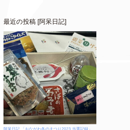
最近の投稿 [阿呆日記]
阿呆日記 「おながわ冬のまつり2023 当選記録」