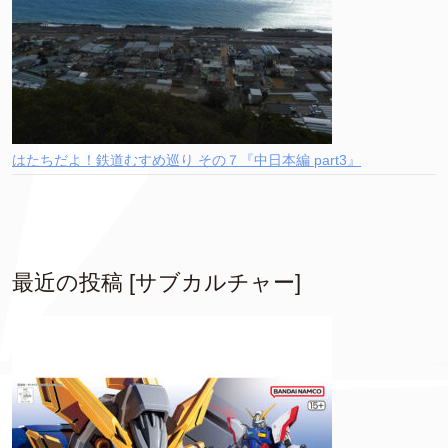
はたちだよ！鉄道むすめ巡り その７『中日本編 part3』
最近の投稿 [サブカルチャー]