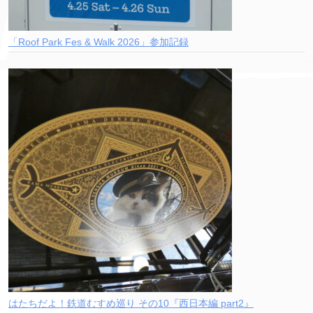
「Roof Park Fes & Walk 2026」参加記録
はたちだよ！鉄道むすめ巡り その10『西日本編 part2』