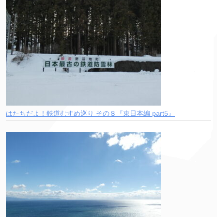
はたちだよ！鉄道むすめ巡り その８『東日本編 part5』