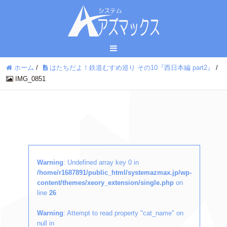
ホーム
/
はたちだよ！鉄道むすめ巡り その10『西日本編 part2』
/
IMG_0851
Warning
: Undefined array key 0 in
/home/r1687891/public_html/systemazmax.jp/wp-
content/themes/xeory_extension/single.php
on
line
26
Warning
: Attempt to read property "cat_name" on
null in