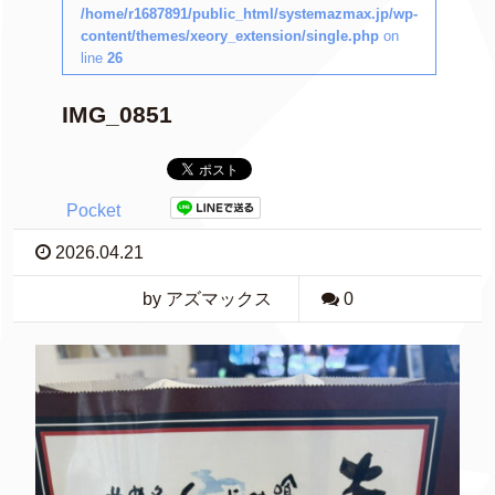
/home/r1687891/public_html/systemazmax.jp/wp-
content/themes/xeory_extension/single.php
on
line
26
IMG_0851
Pocket
2026.04.21
by アズマックス
0