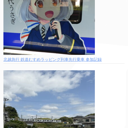
北越急行 鉄道むすめラッピング列車先行乗車 参加記録