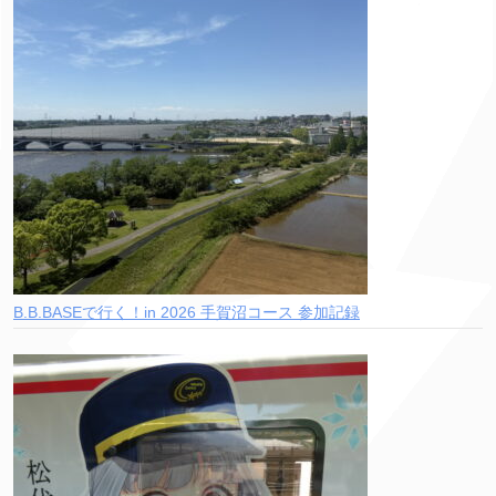
B.B.BASEで行く！in 2026 手賀沼コース 参加記録