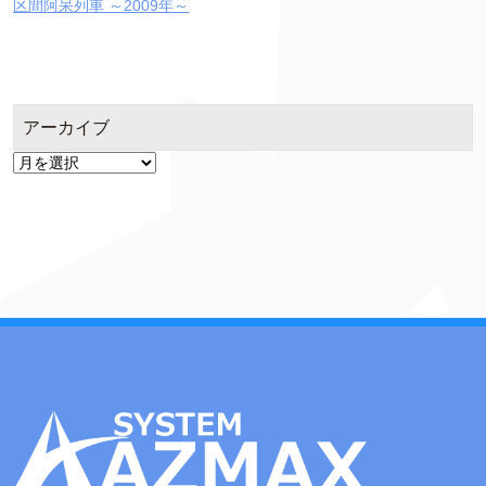
区間阿呆列車 ～2009年～
アーカイブ
ア
ー
カ
イ
ブ