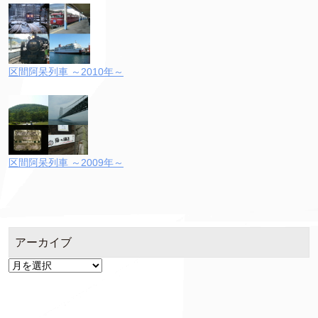
区間阿呆列車 ～2010年～
区間阿呆列車 ～2009年～
アーカイブ
ア
ー
カ
イ