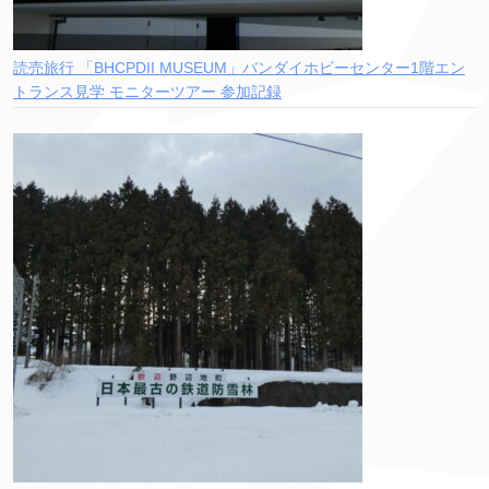
読売旅行 「BHCPDII MUSEUM」バンダイホビーセンター1階エン
トランス見学 モニターツアー 参加記録