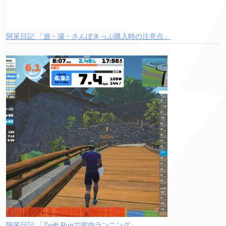
阿呆日記 「遊・湯・さんぽきっぷ購入時の注意点」
阿呆日記 「Zwift Runで室内ランニング」