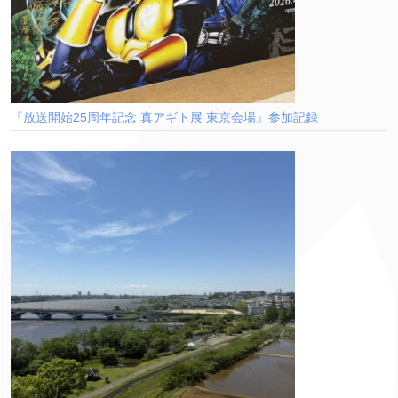
『放送開始25周年記念 真アギト展 東京会場』参加記録