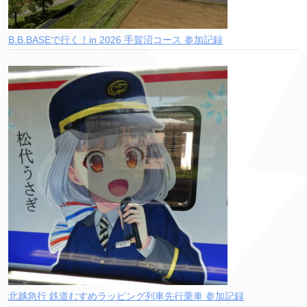
B.B.BASEで行く！in 2026 手賀沼コース 参加記録
北越急行 鉄道むすめラッピング列車先行乗車 参加記録