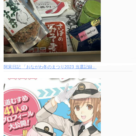
阿呆日記 「おながわ冬のまつり2023 当選記録」