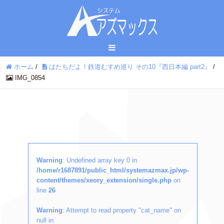
ホーム
/
はたちだよ！鉄道むすめ巡り その10『西日本編 part2』
/
IMG_0854
Warning
: Undefined array key 0 in
/home/r1687891/public_html/systemazmax.jp/wp-
content/themes/xeory_extension/single.php
on
line
26
Warning
: Attempt to read property "cat_name" on
null in