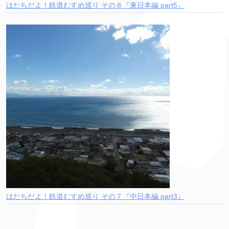
はたちだよ！鉄道むすめ巡り その８『東日本編 part5』
はたちだよ！鉄道むすめ巡り その７『中日本編 part3』