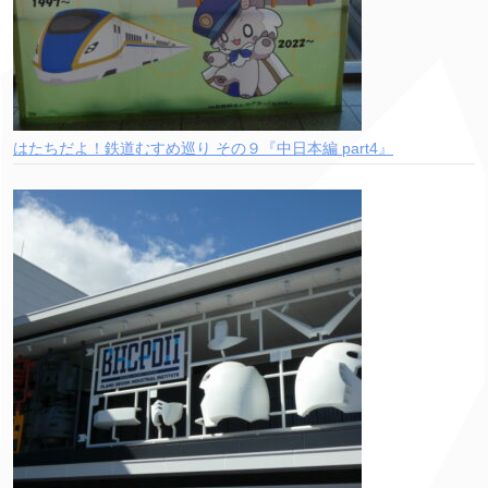
はたちだよ！鉄道むすめ巡り その９『中日本編 part4』