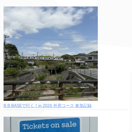
B.B.BASEで行く！in 2026 外房コース 参加記録