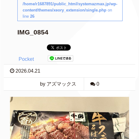
/home/r1687891/public_html/systemazmax.jp/wp-
content/themes/xeory_extension/single.php
on
line
26
IMG_0854
Pocket
2026.04.21
by アズマックス
0