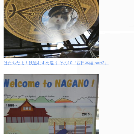
はたちだよ！鉄道むすめ巡り その10『西日本編 part2』