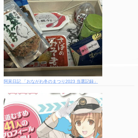
阿呆日記 「おながわ冬のまつり2023 当選記録」