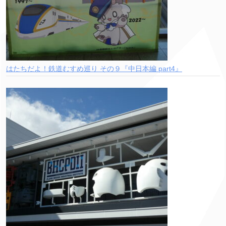
はたちだよ！鉄道むすめ巡り その９『中日本編 part4』