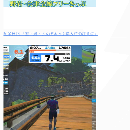
阿呆日記 「遊・湯・さんぽきっぷ購入時の注意点」