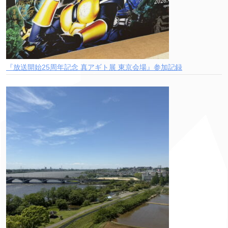
『放送開始25周年記念 真アギト展 東京会場』参加記録