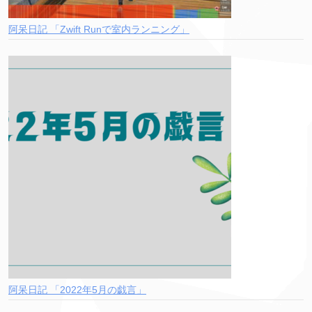
阿呆日記 「Zwift Runで室内ランニング」
阿呆日記 「2022年5月の戯言」