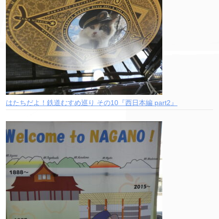
はたちだよ！鉄道むすめ巡り その10『西日本編 part2』