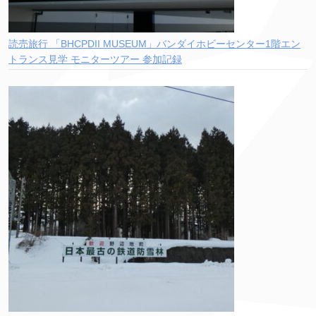
読売旅行 「BHCPDII MUSEUM」バンダイホビーセンター1階エン
トランス見学 モニターツアー 参加記録