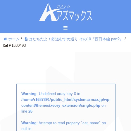
ホーム
/
はたちだよ！鉄道むすめ巡り その10『西日本編 part2』
/
P1530493
Warning
: Undefined array key 0 in
/home/r1687891/public_html/systemazmax.jp/wp-
content/themes/xeory_extension/single.php
on
line
26
Warning
: Attempt to read property "cat_name" on
null in