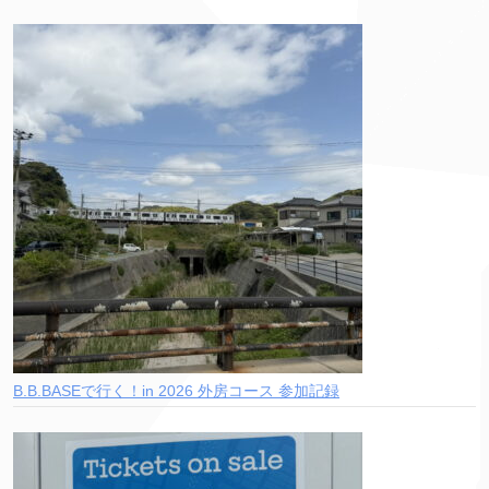
B.B.BASEで行く！in 2026 外房コース 参加記録