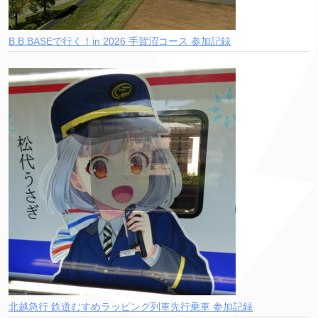
B.B.BASEで行く！in 2026 手賀沼コース 参加記録
北越急行 鉄道むすめラッピング列車先行乗車 参加記録