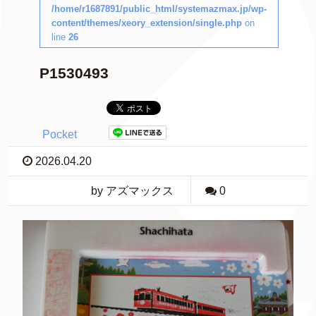
/home/r1687891/public_html/systemazmax.jp/wp-
content/themes/xeory_extension/single.php
on
line
26
P1530493
Pocket
2026.04.20
by アズマックス
0