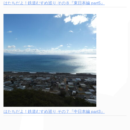
はたちだよ！鉄道むすめ巡り その８『東日本編 part5』
はたちだよ！鉄道むすめ巡り その７『中日本編 part3』