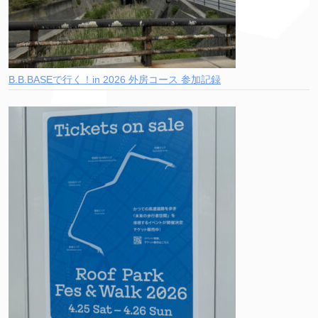
B.B.BASEで行く！in 2026 外房コース 参加記録