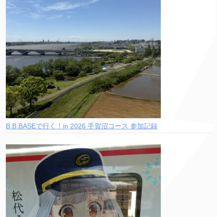
B.B.BASEで行く！in 2026 手賀沼コース 参加記録