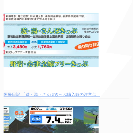
阿呆日記 「遊・湯・さんぽきっぷ購入時の注意点」