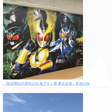
『放送開始25周年記念 真アギト展 東京会場』参加記録