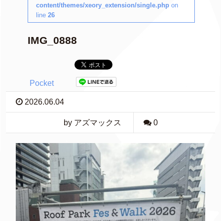
content/themes/xeory_extension/single.php
on
line
26
IMG_0888
Pocket
2026.06.04
by アズマックス
0