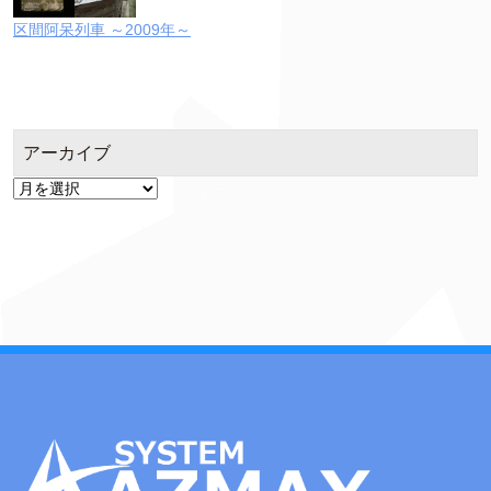
区間阿呆列車 ～2009年～
アーカイブ
ア
ー
カ
イ
ブ