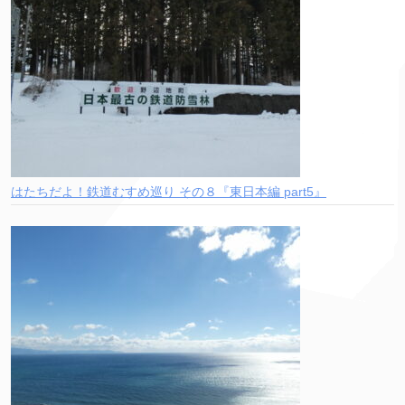
はたちだよ！鉄道むすめ巡り その８『東日本編 part5』