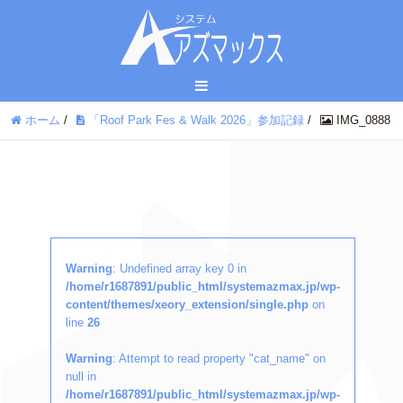
ホーム
/
「Roof Park Fes & Walk 2026」参加記録
/
IMG_0888
Warning
: Undefined array key 0 in
/home/r1687891/public_html/systemazmax.jp/wp-
content/themes/xeory_extension/single.php
on
line
26
Warning
: Attempt to read property "cat_name" on
null in
/home/r1687891/public_html/systemazmax.jp/wp-