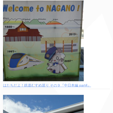
はたちだよ！鉄道むすめ巡り その９『中日本編 part4』