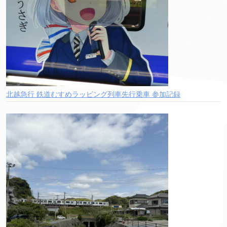
北越急行 鉄道むすめラッピング列車先行乗車 参加記録