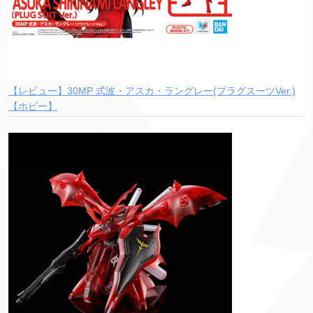
【レビュー】30MP 式波・アスカ・ラングレー(プラグスーツVer.)
【ホビー】