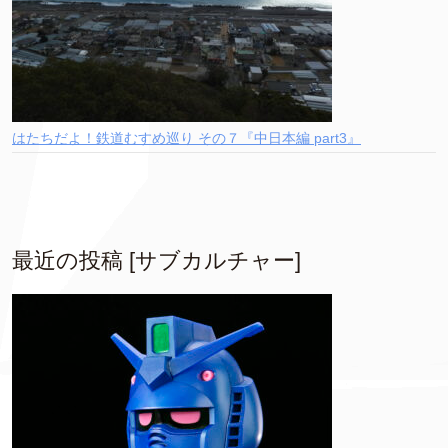
はたちだよ！鉄道むすめ巡り その７『中日本編 part3』
最近の投稿 [サブカルチャー]