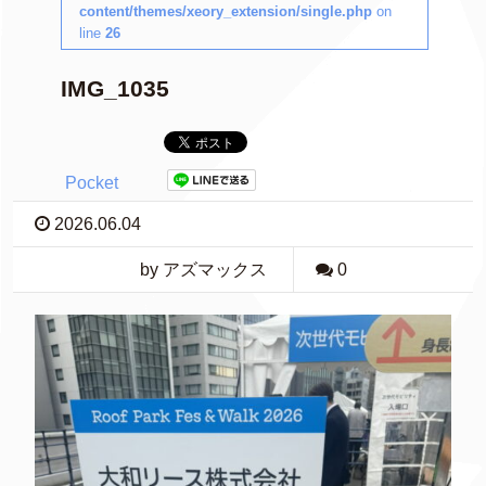
content/themes/xeory_extension/single.php
on
line
26
IMG_1035
Pocket
2026.06.04
by アズマックス
0