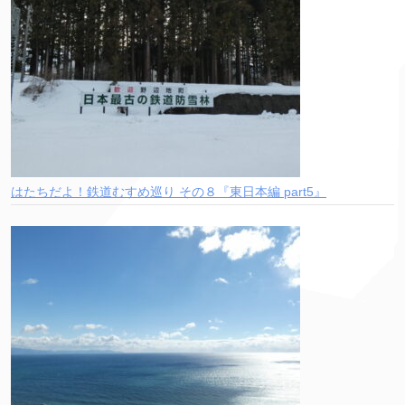
はたちだよ！鉄道むすめ巡り その８『東日本編 part5』