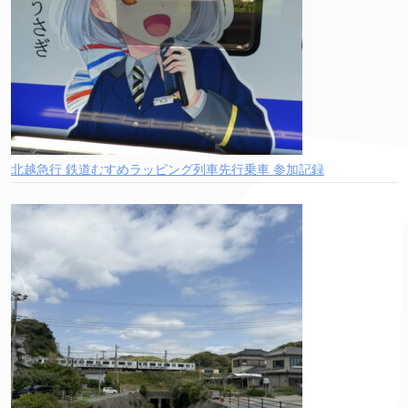
北越急行 鉄道むすめラッピング列車先行乗車 参加記録