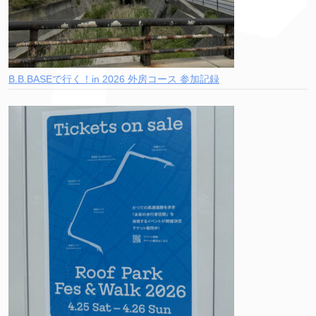
B.B.BASEで行く！in 2026 外房コース 参加記録