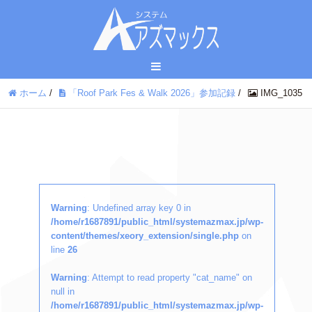
ホーム
/
「Roof Park Fes & Walk 2026」参加記録
/
IMG_1035
Warning
: Undefined array key 0 in
/home/r1687891/public_html/systemazmax.jp/wp-
content/themes/xeory_extension/single.php
on
line
26
Warning
: Attempt to read property "cat_name" on
null in
/home/r1687891/public_html/systemazmax.jp/wp-