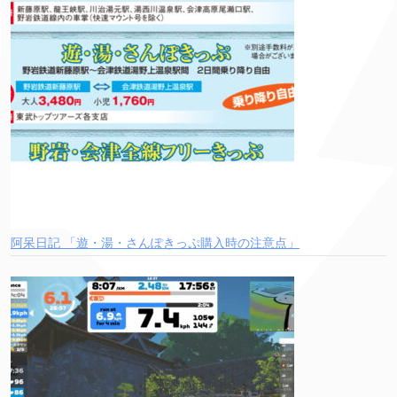
阿呆日記 「遊・湯・さんぽきっぷ購入時の注意点」