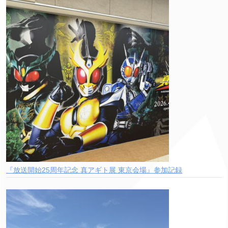
『放送開始25周年記念 真アギト展 東京会場』参加記録