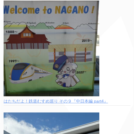
はたちだよ！鉄道むすめ巡り その９『中日本編 part4』