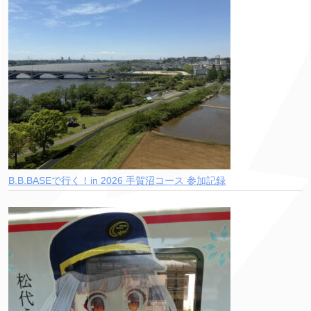
B.B.BASEで行く！in 2026 手賀沼コース 参加記録