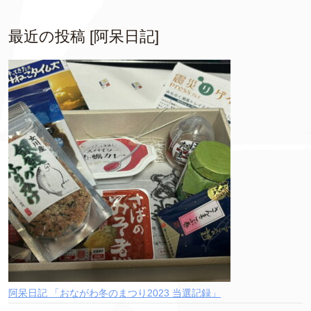
最近の投稿 [阿呆日記]
阿呆日記 「おながわ冬のまつり2023 当選記録」