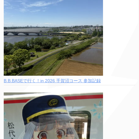
B.B.BASEで行く！in 2026 手賀沼コース 参加記録