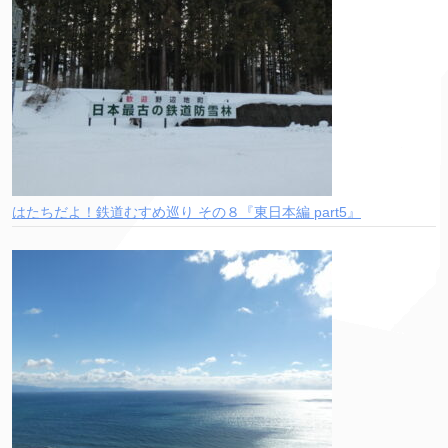
はたちだよ！鉄道むすめ巡り その８『東日本編 part5』