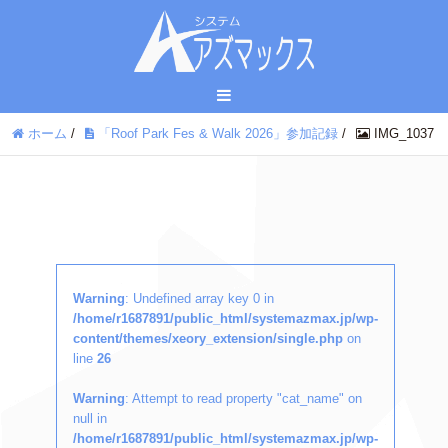
ホーム
/
「Roof Park Fes & Walk 2026」参加記録
/
IMG_1037
Warning
: Undefined array key 0 in
/home/r1687891/public_html/systemazmax.jp/wp-
content/themes/xeory_extension/single.php
on
line
26
Warning
: Attempt to read property "cat_name" on
null in
/home/r1687891/public_html/systemazmax.jp/wp-