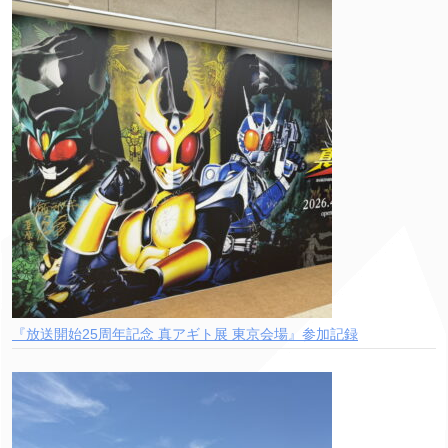
『放送開始25周年記念 真アギト展 東京会場』参加記録