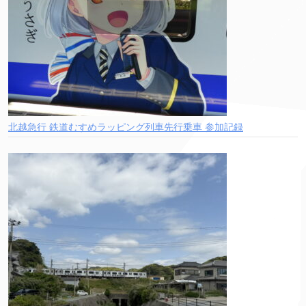
北越急行 鉄道むすめラッピング列車先行乗車 参加記録