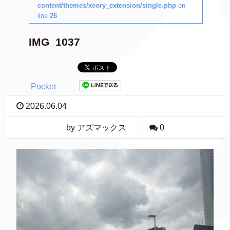
content/themes/xeory_extension/single.php
on
line
26
IMG_1037
Pocket
2026.06.04
by アズマックス
0