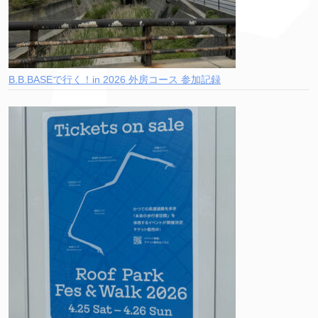
B.B.BASEで行く！in 2026 外房コース 参加記録