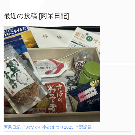
最近の投稿 [阿呆日記]
阿呆日記 「おながわ冬のまつり2023 当選記録」