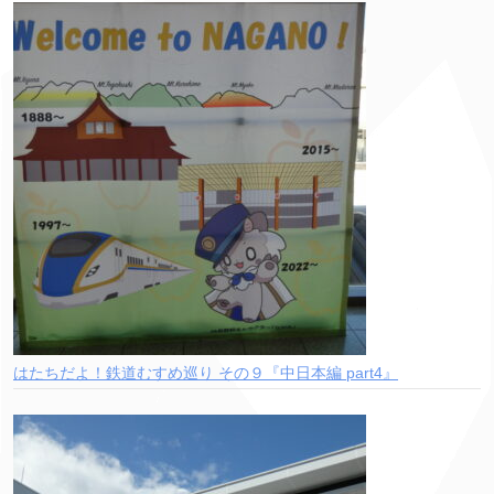
はたちだよ！鉄道むすめ巡り その９『中日本編 part4』