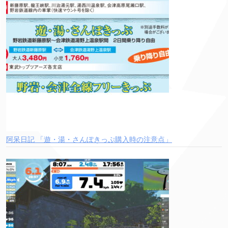
阿呆日記 「遊・湯・さんぽきっぷ購入時の注意点」