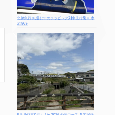
北越急行 鉄道むすめラッピング列車先行乗車 参
加記録
B.B.BASEで行く！in 2026 外房コース 参加記録