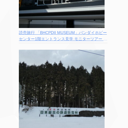
読売旅行 「BHCPDII MUSEUM」バンダイホビー
センター1階エントランス見学 モニターツアー 参
加記録