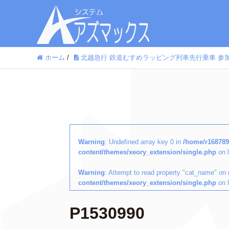
ホーム
/
北越急行 鉄道むすめラッピング列車先行乗車 参
Warning
: Undefined array key 0 in
/home/r168789
content/themes/xeory_extension/single.php
on 
Warning
: Attempt to read property "cat_name" on 
content/themes/xeory_extension/single.php
on 
P1530990