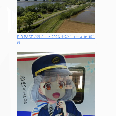
B.B.BASEで行く！in 2026 手賀沼コース 参加記
録