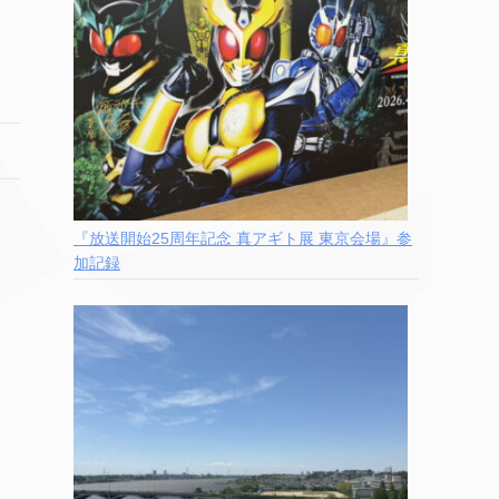
『放送開始25周年記念 真アギト展 東京会場』参
加記録