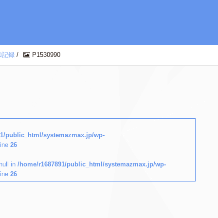
加記録
/
P1530990
1/public_html/systemazmax.jp/wp-
line
26
null in
/home/r1687891/public_html/systemazmax.jp/wp-
line
26