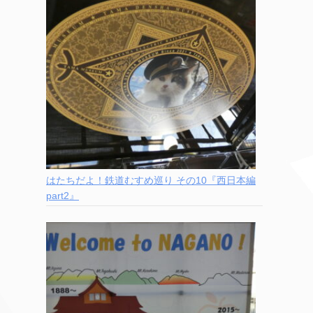
はたちだよ！鉄道むすめ巡り その10『西日本編
part2』