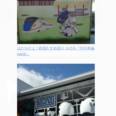
はたちだよ！鉄道むすめ巡り その９『中日本編
part4』