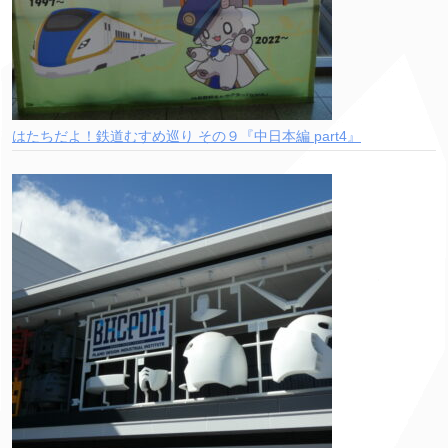
はたちだよ！鉄道むすめ巡り その９『中日本編 part4』