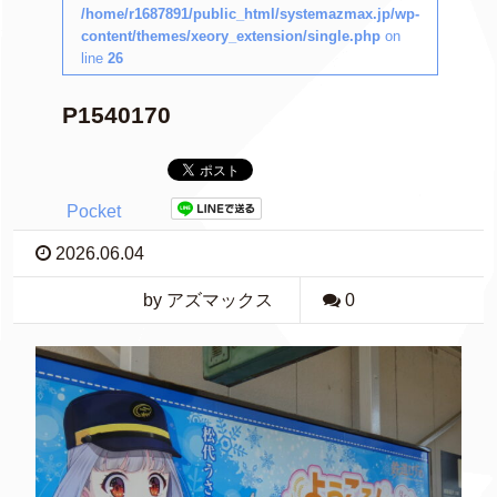
/home/r1687891/public_html/systemazmax.jp/wp-
content/themes/xeory_extension/single.php
on
line
26
P1540170
Pocket
2026.06.04
by アズマックス
0