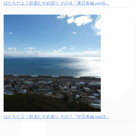
はたちだよ！鉄道むすめ巡り その８『東日本編 part5』
はたちだよ！鉄道むすめ巡り その７『中日本編 part3』