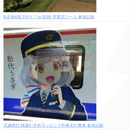
B.B.BASEで行く！in 2026 手賀沼コース 参加記録
北越急行 鉄道むすめラッピング列車先行乗車 参加記録