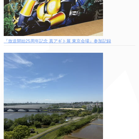
『放送開始25周年記念 真アギト展 東京会場』参加記録