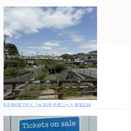
B.B.BASEで行く！in 2026 外房コース 参加記録