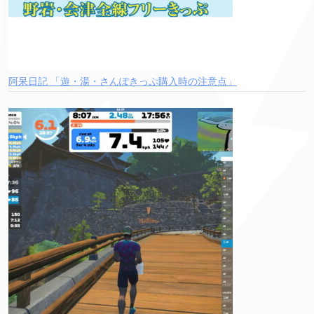
阿呆日記 「遊・湯・さんぽきっぷ購入時の注意点」