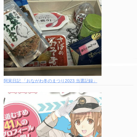
阿呆日記 「おながわ冬のまつり2023 当選記録」