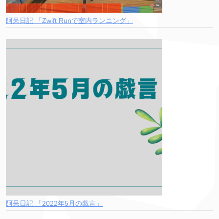
阿呆日記 「Zwift Runで室内ランニング」
阿呆日記 「2022年5月の戯言」