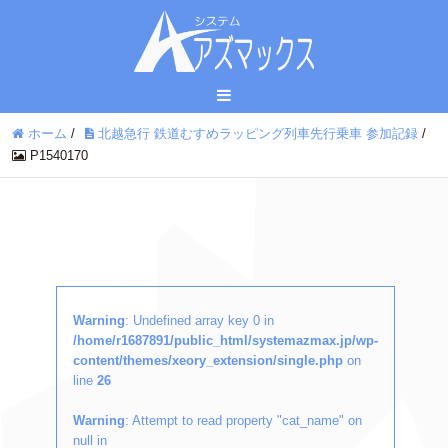
ホーム
/
北越急行 鉄道むすめラッピング列車先行乗車 参加記録
/
P1540170
Warning
: Undefined array key 0 in
/home/r1687891/public_html/systemazmax.jp/wp-
content/themes/xeory_extension/single.php
on
line
26
Warning
: Attempt to read property "cat_name" on
null in