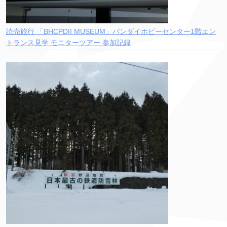
読売旅行 「BHCPDII MUSEUM」バンダイホビーセンター1階エン
トランス見学 モニターツアー 参加記録