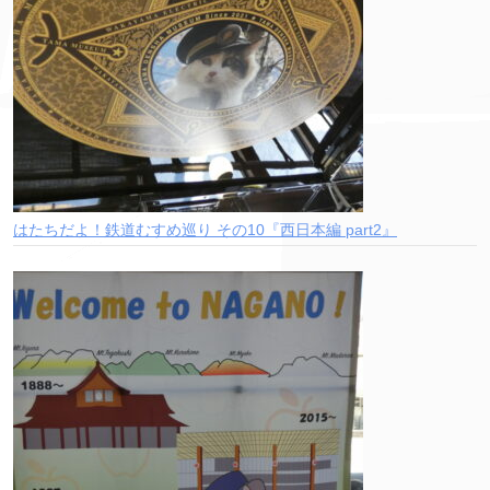
はたちだよ！鉄道むすめ巡り その10『西日本編 part2』