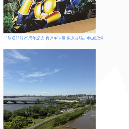
『放送開始25周年記念 真アギト展 東京会場』参加記録