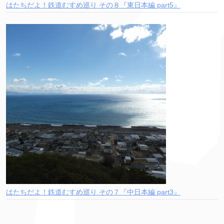
はたちだよ！鉄道むすめ巡り その８『東日本編 part5』
はたちだよ！鉄道むすめ巡り その７『中日本編 part3』