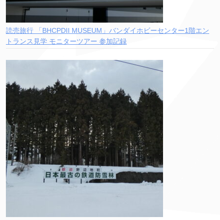
読売旅行 「BHCPDII MUSEUM」バンダイホビーセンター1階エン
トランス見学 モニターツアー 参加記録