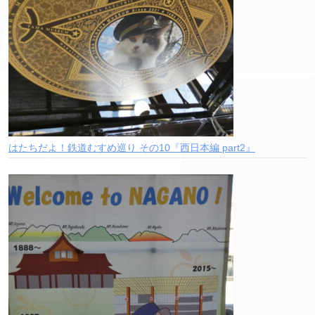
はたちだよ！鉄道むすめ巡り その10『西日本編 part2』