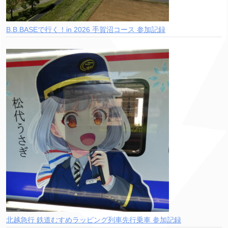
B.B.BASEで行く！in 2026 手賀沼コース 参加記録
北越急行 鉄道むすめラッピング列車先行乗車 参加記録