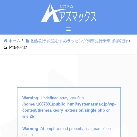
ホーム
/
北越急行 鉄道むすめラッピング列車先行乗車 参加記録
/
P1540232
Warning
: Undefined array key 0 in
/home/r1687891/public_html/systemazmax.jp/wp-
content/themes/xeory_extension/single.php
on
line
26
Warning
: Attempt to read property "cat_name" on
null in