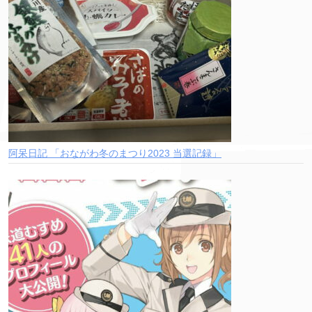
阿呆日記 「おながわ冬のまつり2023 当選記録」