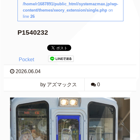
/home/r1687891/public_html/systemazmax.jp/wp-
content/themes/xeory_extension/single.php
on
line
26
P1540232
Pocket
2026.06.04
by アズマックス
0