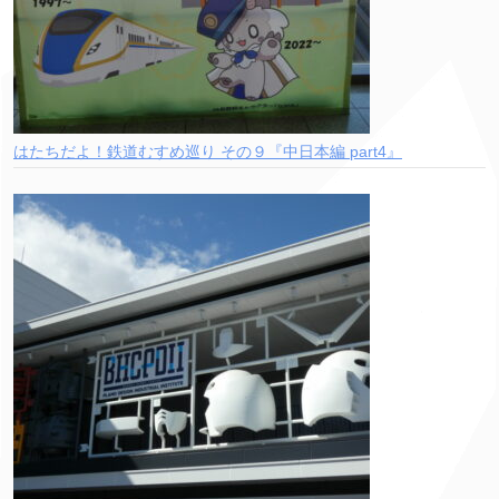
はたちだよ！鉄道むすめ巡り その９『中日本編 part4』