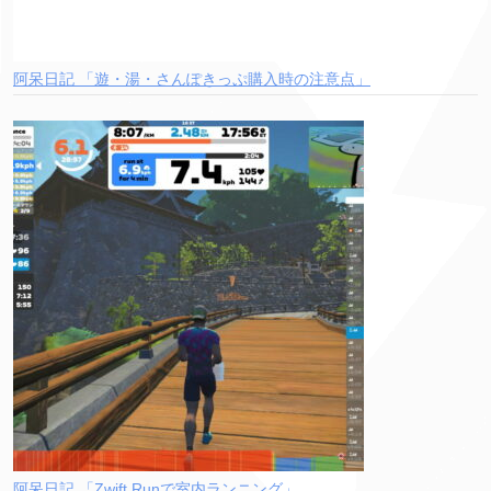
阿呆日記 「遊・湯・さんぽきっぷ購入時の注意点」
阿呆日記 「Zwift Runで室内ランニング」