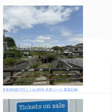
B.B.BASEで行く！in 2026 外房コース 参加記録