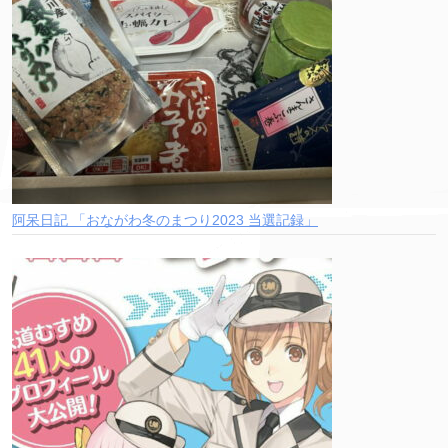
阿呆日記 「おながわ冬のまつり2023 当選記録」