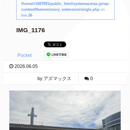
/home/r1687891/public_html/systemazmax.jp/wp-
content/themes/xeory_extension/single.php
on
line
26
IMG_1176
Pocket
2026.06.05
by アズマックス
0