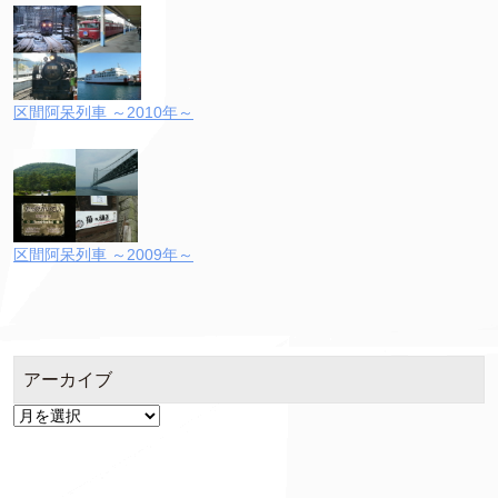
区間阿呆列車 ～2010年～
区間阿呆列車 ～2009年～
アーカイブ
ア
ー
カ
イ