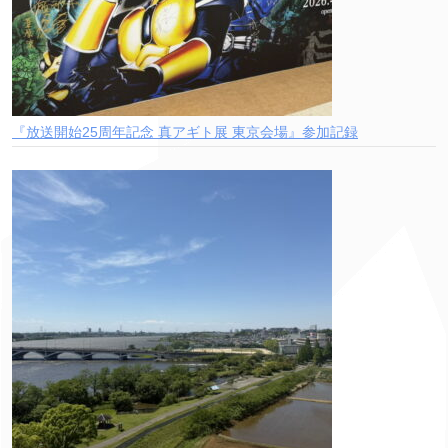
『放送開始25周年記念 真アギト展 東京会場』参加記録