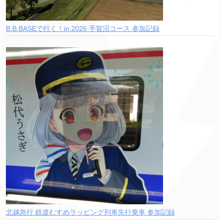
B.B.BASEで行く！in 2026 手賀沼コース 参加記録
北越急行 鉄道むすめラッピング列車先行乗車 参加記録