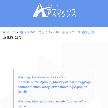
ホーム
/
B.B.BASEで行く！in 2026 手賀沼コース 参加記録
/
IMG_1176
Warning
: Undefined array key 0 in
/home/r1687891/public_html/systemazmax.jp/wp-
content/themes/xeory_extension/single.php
on
line
26
Warning
: Attempt to read property "cat_name" on
null in