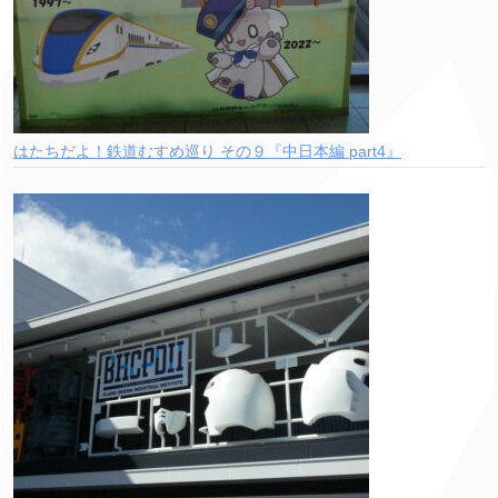
はたちだよ！鉄道むすめ巡り その９『中日本編 part4』