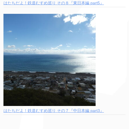
はたちだよ！鉄道むすめ巡り その８『東日本編 part5』
はたちだよ！鉄道むすめ巡り その７『中日本編 part3』