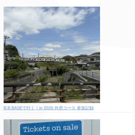
B.B.BASEで行く！in 2026 外房コース 参加記録