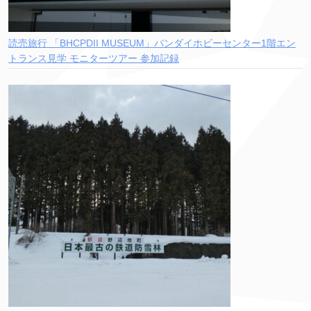
読売旅行 「BHCPDII MUSEUM」バンダイホビーセンター1階エン
トランス見学 モニターツアー 参加記録