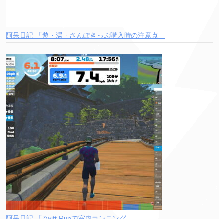
阿呆日記 「遊・湯・さんぽきっぷ購入時の注意点」
阿呆日記 「Zwift Runで室内ランニング」