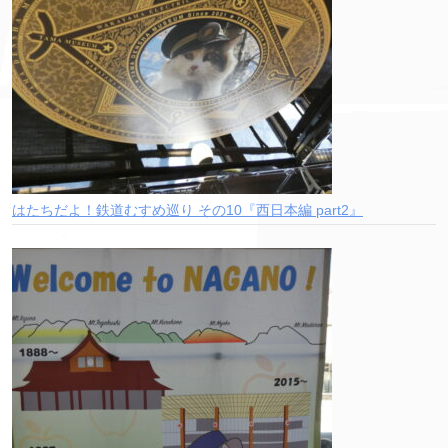
はたちだよ！鉄道むすめ巡り その10『西日本編 part2』