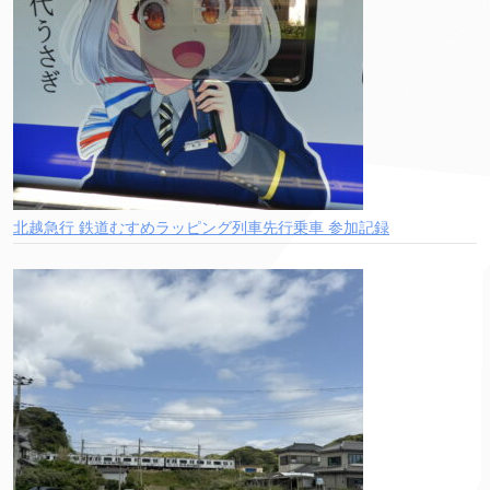
北越急行 鉄道むすめラッピング列車先行乗車 参加記録