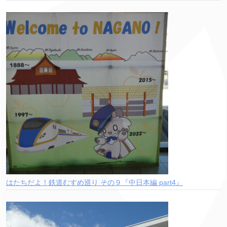
はたちだよ！鉄道むすめ巡り その９『中日本編 part4』