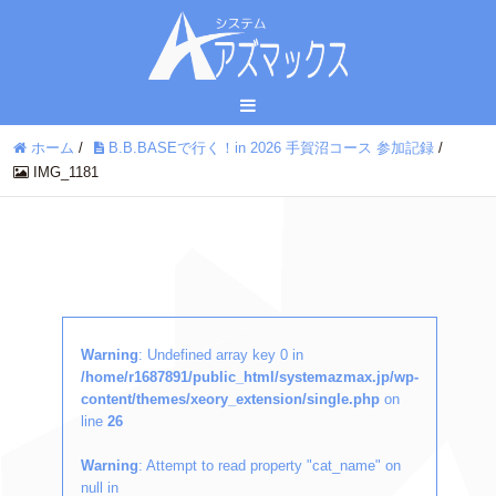
ホーム
/
B.B.BASEで行く！in 2026 手賀沼コース 参加記録
/
IMG_1181
Warning
: Undefined array key 0 in
/home/r1687891/public_html/systemazmax.jp/wp-
content/themes/xeory_extension/single.php
on
line
26
Warning
: Attempt to read property "cat_name" on
null in