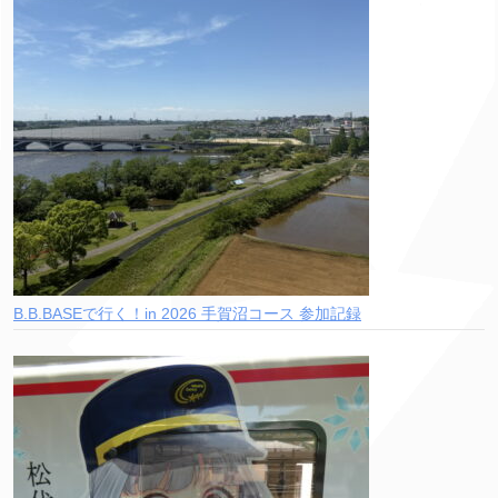
B.B.BASEで行く！in 2026 手賀沼コース 参加記録