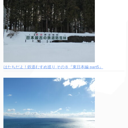
はたちだよ！鉄道むすめ巡り その８『東日本編 part5』