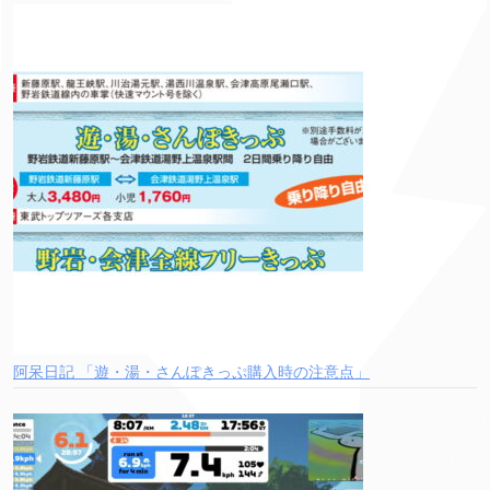
阿呆日記 「遊・湯・さんぽきっぷ購入時の注意点」