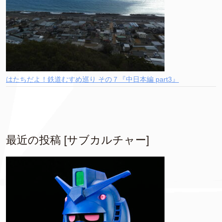
はたちだよ！鉄道むすめ巡り その７『中日本編 part3』
最近の投稿 [サブカルチャー]