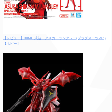
【レビュー】30MP 式波・アスカ・ラングレー(プラグスーツVer.)
【ホビー】