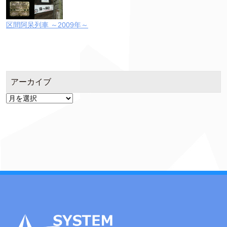
区間阿呆列車 ～2009年～
アーカイブ
ア
ー
カ
イ
ブ