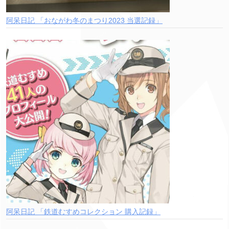
阿呆日記 「おながわ冬のまつり2023 当選記録」
阿呆日記 「鉄道むすめコレクション 購入記録」