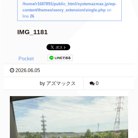
/home/r1687891/public_html/systemazmax.jp/wp-
content/themes/xeory_extension/single.php
on
line
26
IMG_1181
Pocket
2026.06.05
by アズマックス
0