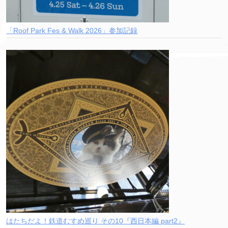
「Roof Park Fes & Walk 2026」参加記録
はたちだよ！鉄道むすめ巡り その10『西日本編 part2』