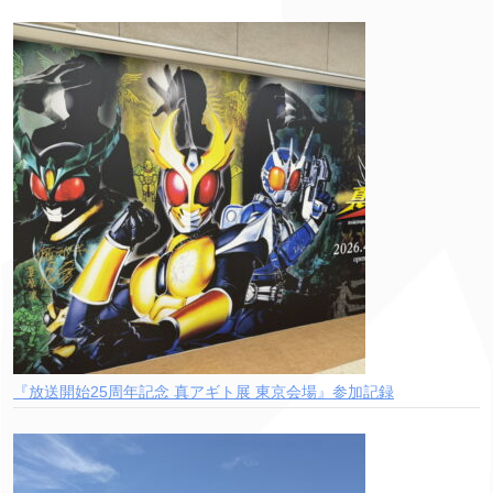
『放送開始25周年記念 真アギト展 東京会場』参加記録