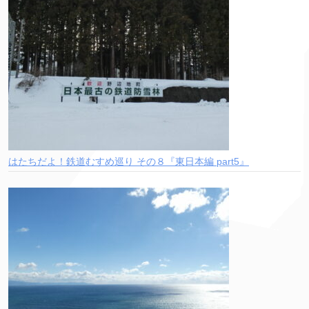
はたちだよ！鉄道むすめ巡り その８『東日本編 part5』