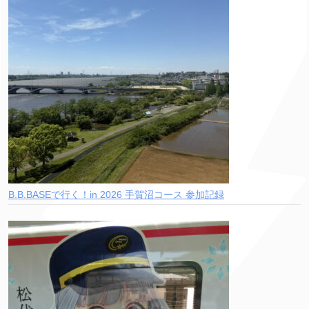
B.B.BASEで行く！in 2026 手賀沼コース 参加記録