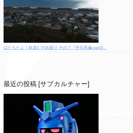
はたちだよ！鉄道むすめ巡り その７『中日本編 part3』
最近の投稿 [サブカルチャー]