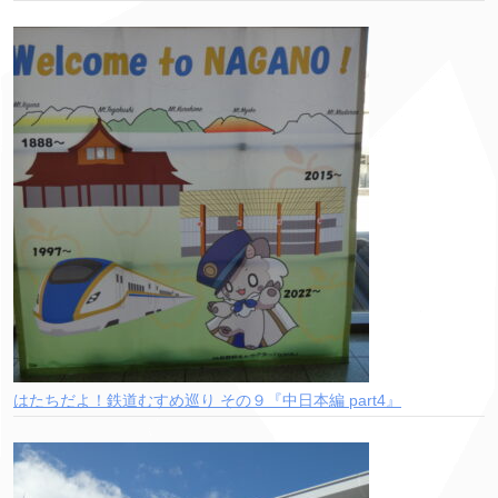
はたちだよ！鉄道むすめ巡り その９『中日本編 part4』