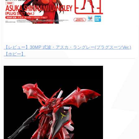
【レビュー】30MP 式波・アスカ・ラングレー(プラグスーツVer.)
【ホビー】