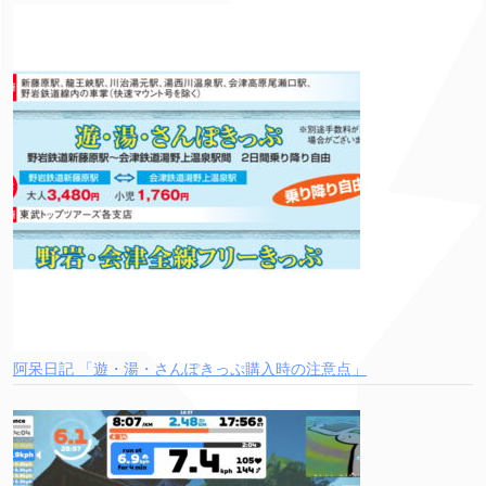
阿呆日記 「遊・湯・さんぽきっぷ購入時の注意点」