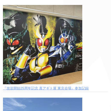
『放送開始25周年記念 真アギト展 東京会場』参加記録