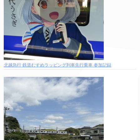
北越急行 鉄道むすめラッピング列車先行乗車 参加記録