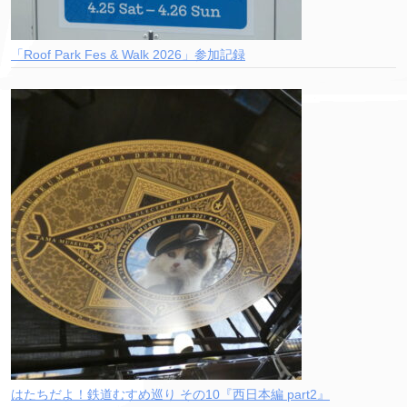
「Roof Park Fes & Walk 2026」参加記録
はたちだよ！鉄道むすめ巡り その10『西日本編 part2』