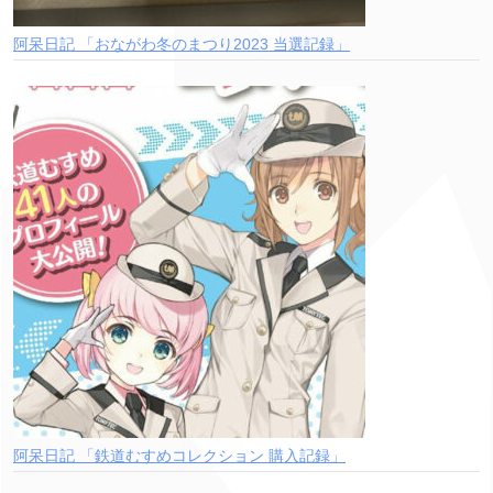
阿呆日記 「おながわ冬のまつり2023 当選記録」
阿呆日記 「鉄道むすめコレクション 購入記録」