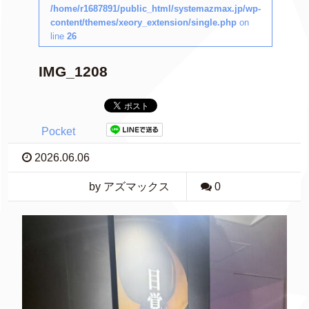
/home/r1687891/public_html/systemazmax.jp/wp-
content/themes/xeory_extension/single.php
on
line
26
IMG_1208
Pocket
2026.06.06
by アズマックス
0