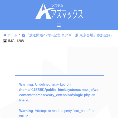
ホーム
/
『放送開始25周年記念 真アギト展 東京会場』参加記録
/
IMG_1208
Warning
: Undefined array key 0 in
/home/r1687891/public_html/systemazmax.jp/wp-
content/themes/xeory_extension/single.php
on
line
26
Warning
: Attempt to read property "cat_name" on
null in