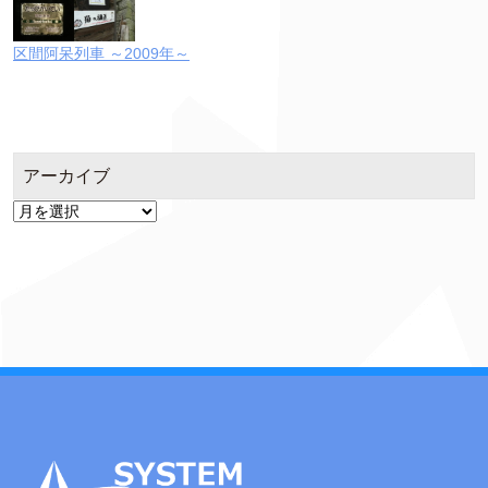
区間阿呆列車 ～2009年～
アーカイブ
ア
ー
カ
イ
ブ