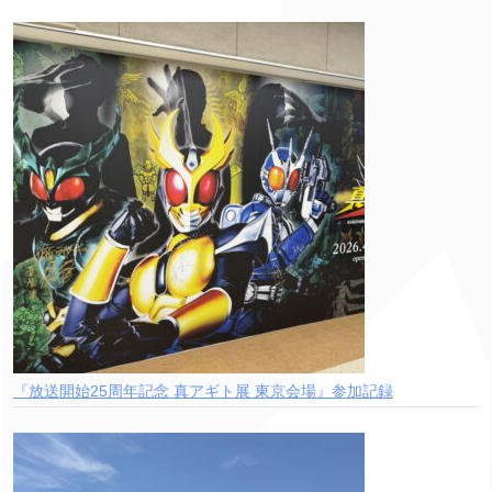
『放送開始25周年記念 真アギト展 東京会場』参加記録