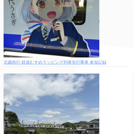
北越急行 鉄道むすめラッピング列車先行乗車 参加記録