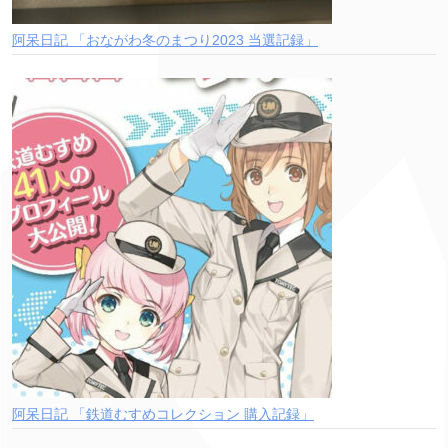
阿呆日記 「おながわ冬のまつり2023 当選記録」
阿呆日記 「鉄道むすめコレクション 購入記録」