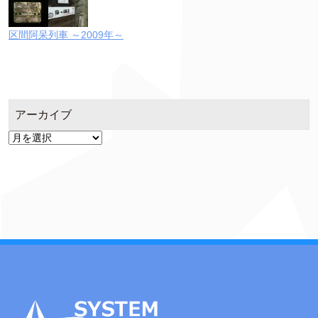
区間阿呆列車 ～2009年～
アーカイブ
ア
ー
カ
イ
ブ