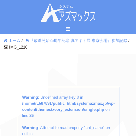
ホーム
/
『放送開始25周年記念 真アギト展 東京会場』参加記録
/
IMG_1216
Warning
: Undefined array key 0 in
/home/r1687891/public_html/systemazmax.jp/wp-
content/themes/xeory_extension/single.php
on
line
26
Warning
: Attempt to read property "cat_name" on
null in