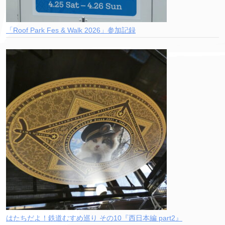
「Roof Park Fes & Walk 2026」参加記録
はたちだよ！鉄道むすめ巡り その10『西日本編 part2』