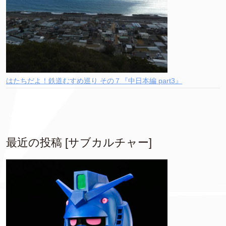
はたちだよ！鉄道むすめ巡り その７『中日本編 part3』
最近の投稿 [サブカルチャー]