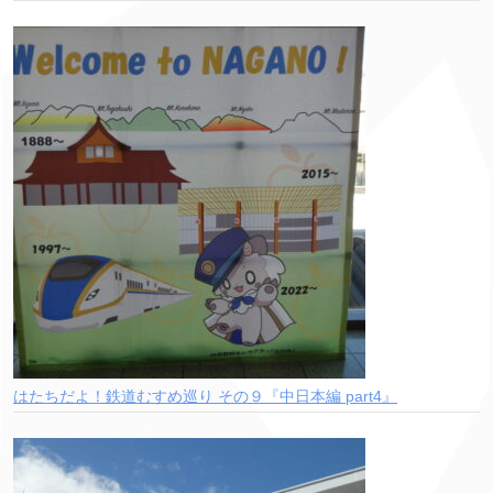
はたちだよ！鉄道むすめ巡り その９『中日本編 part4』