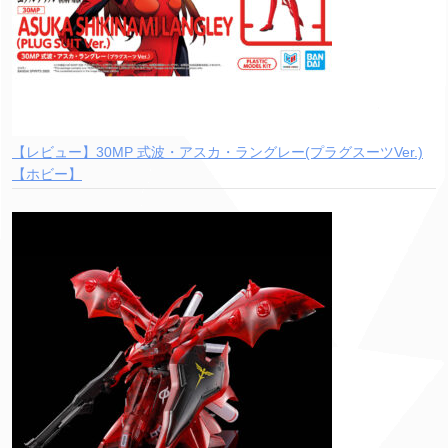
【レビュー】30MP 式波・アスカ・ラングレー(プラグスーツVer.)
【ホビー】