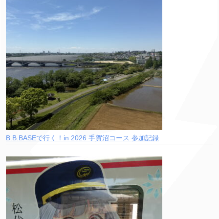
B.B.BASEで行く！in 2026 手賀沼コース 参加記録