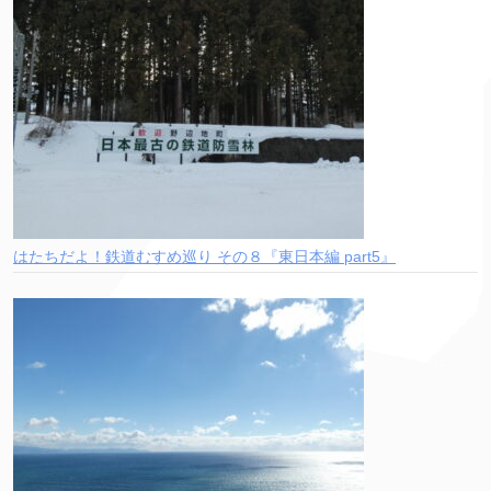
はたちだよ！鉄道むすめ巡り その８『東日本編 part5』