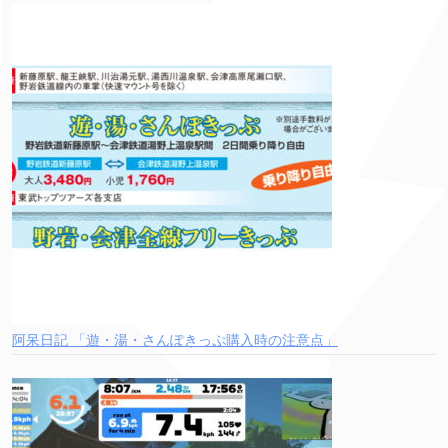
阿呆日記 「遊・湯・さんぽきっぷ購入時の注意点」