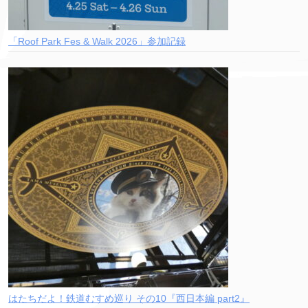
「Roof Park Fes & Walk 2026」参加記録
はたちだよ！鉄道むすめ巡り その10『西日本編 part2』