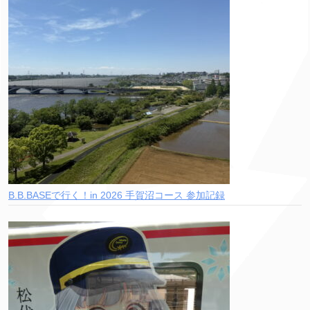
B.B.BASEで行く！in 2026 手賀沼コース 参加記録