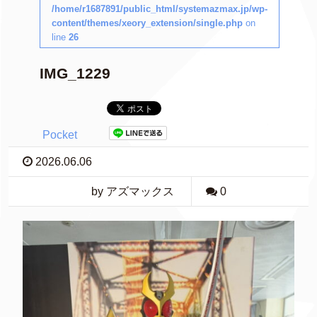
/home/r1687891/public_html/systemazmax.jp/wp-
content/themes/xeory_extension/single.php
on
line
26
IMG_1229
Pocket
2026.06.06
by アズマックス
0