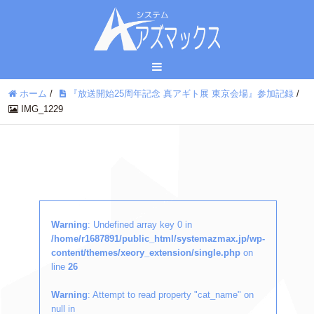
ホーム
/
『放送開始25周年記念 真アギト展 東京会場』参加記録
/
IMG_1229
Warning
: Undefined array key 0 in
/home/r1687891/public_html/systemazmax.jp/wp-
content/themes/xeory_extension/single.php
on
line
26
Warning
: Attempt to read property "cat_name" on
null in