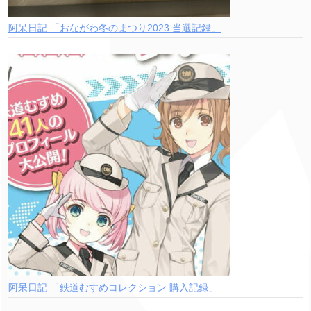
阿呆日記 「おながわ冬のまつり2023 当選記録」
阿呆日記 「鉄道むすめコレクション 購入記録」