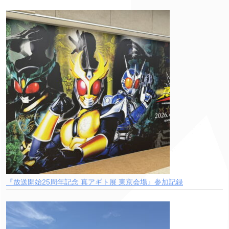
『放送開始25周年記念 真アギト展 東京会場』参加記録