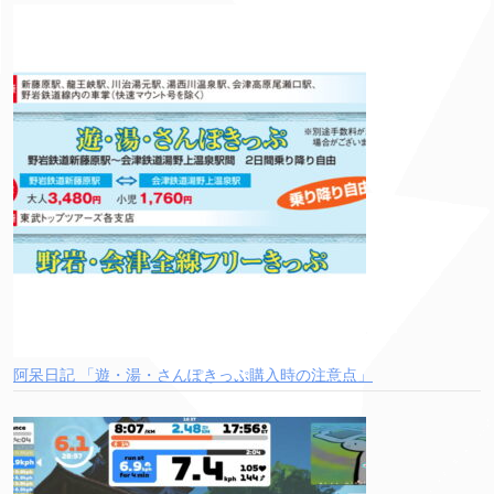
阿呆日記 「遊・湯・さんぽきっぷ購入時の注意点」