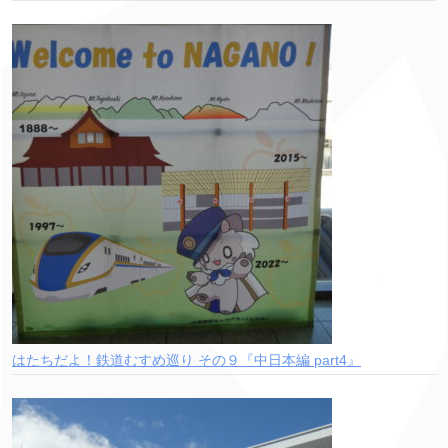
はたちだよ！鉄道むすめ巡り その９『中日本編 part4』