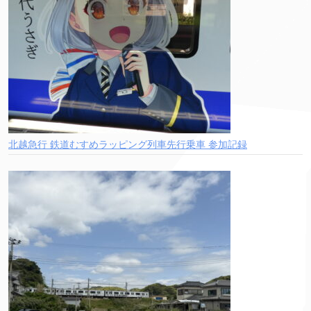
北越急行 鉄道むすめラッピング列車先行乗車 参加記録