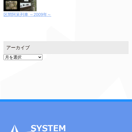
区間阿呆列車 ～2009年～
アーカイブ
ア
ー
カ
イ
ブ