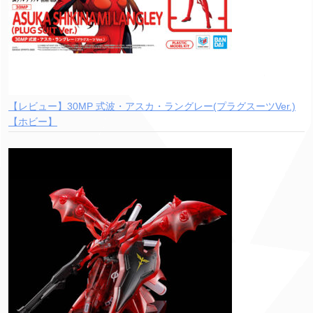
【レビュー】30MP 式波・アスカ・ラングレー(プラグスーツVer.)
【ホビー】