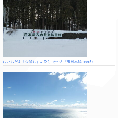
はたちだよ！鉄道むすめ巡り その８『東日本編 part5』