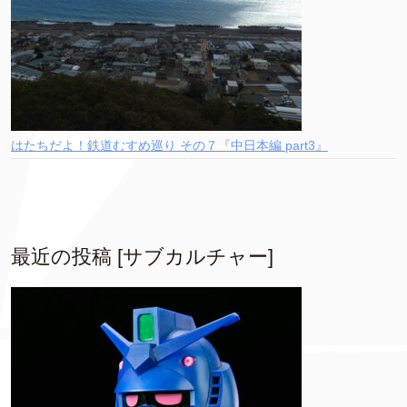
はたちだよ！鉄道むすめ巡り その７『中日本編 part3』
最近の投稿 [サブカルチャー]