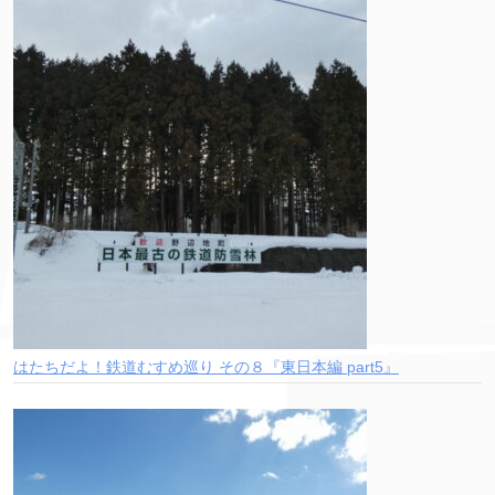
はたちだよ！鉄道むすめ巡り その８『東日本編 part5』