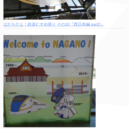
はたちだよ！鉄道むすめ巡り その10『西日本編 part2』