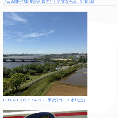
『放送開始25周年記念 真アギト展 東京会場』参加記録
B.B.BASEで行く！in 2026 手賀沼コース 参加記録