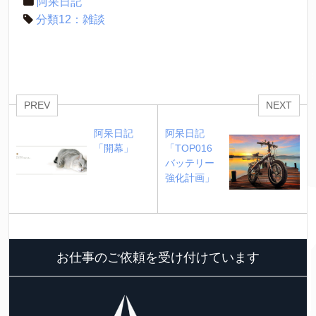
阿呆日記
分類12：雑談
PREV
NEXT
阿呆日記 
阿呆日記 
「開幕」
「TOP016 
バッテリー
強化計画」
お仕事のご依頼を受け付けています