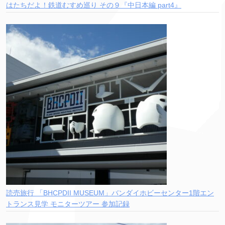
はたちだよ！鉄道むすめ巡り その９『中日本編 part4』
読売旅行 「BHCPDII MUSEUM」バンダイホビーセンター1階エン
トランス見学 モニターツアー 参加記録