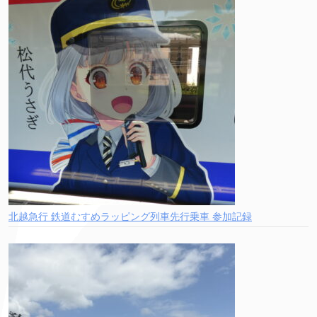
北越急行 鉄道むすめラッピング列車先行乗車 参加記録