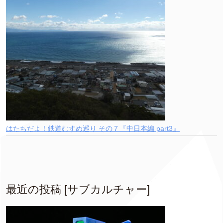
はたちだよ！鉄道むすめ巡り その７『中日本編 part3』
最近の投稿 [サブカルチャー]