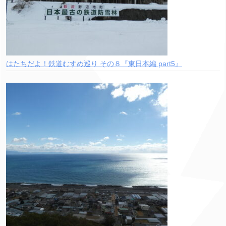
はたちだよ！鉄道むすめ巡り その８『東日本編 part5』