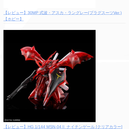
【レビュー】30MP 式波・アスカ・ラングレー(プラグスーツVer.)
【ホビー】
【レビュー】HG 1/144 MSN-04Ⅱ ナイチンゲール [クリアカラー]