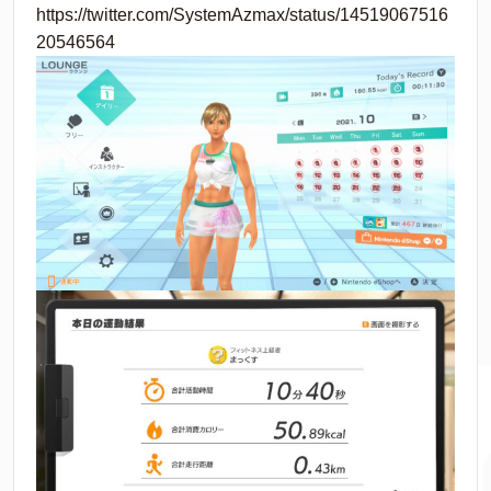
https://twitter.com/SystemAzmax/status/14519067516
20546564