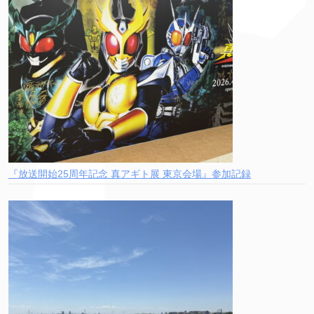
『放送開始25周年記念 真アギト展 東京会場』参加記録