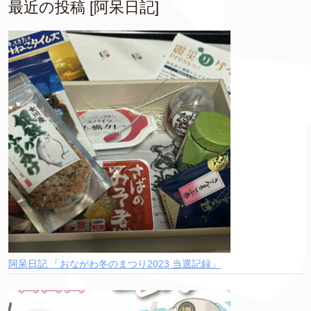
最近の投稿 [阿呆日記]
阿呆日記 「おながわ冬のまつり2023 当選記録」