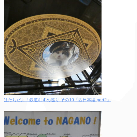
はたちだよ！鉄道むすめ巡り その10『西日本編 part2』