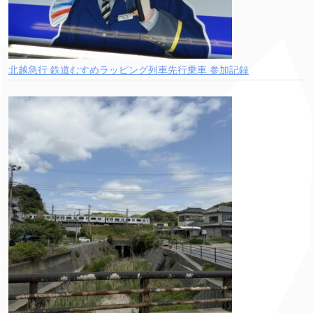
北越急行 鉄道むすめラッピング列車先行乗車 参加記録