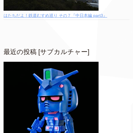
はたちだよ！鉄道むすめ巡り その７『中日本編 part3』
最近の投稿 [サブカルチャー]