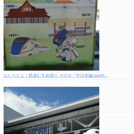
はたちだよ！鉄道むすめ巡り その９『中日本編 part4』