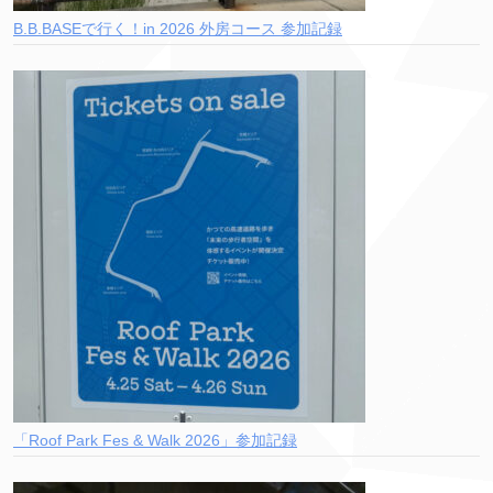
B.B.BASEで行く！in 2026 外房コース 参加記録
「Roof Park Fes & Walk 2026」参加記録