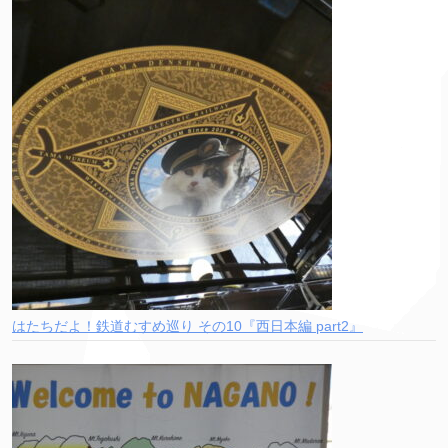
はたちだよ！鉄道むすめ巡り その10『西日本編 part2』