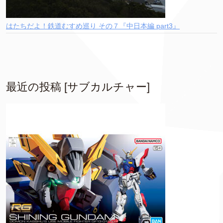
はたちだよ！鉄道むすめ巡り その７『中日本編 part3』
最近の投稿 [サブカルチャー]