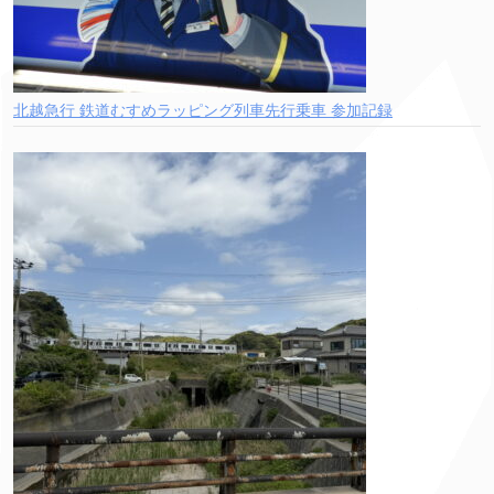
北越急行 鉄道むすめラッピング列車先行乗車 参加記録