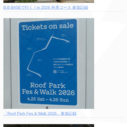
B.B.BASEで行く！in 2026 外房コース 参加記録
「Roof Park Fes & Walk 2026」参加記録