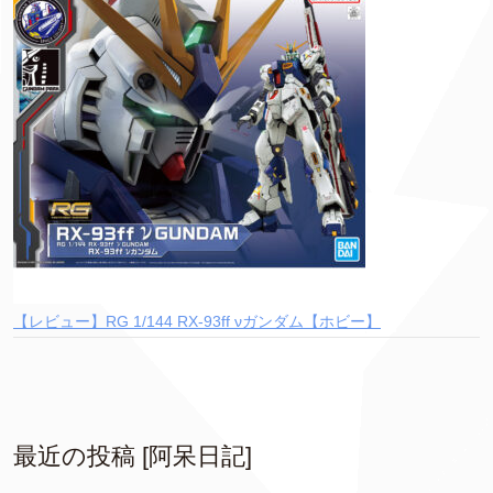
【レビュー】RG 1/144 RX-93ff νガンダム【ホビー】
最近の投稿 [阿呆日記]