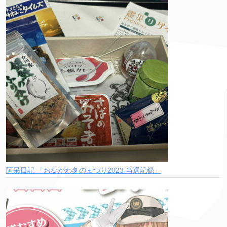
阿呆日記 「おながわ冬のまつり2023 当選記録」