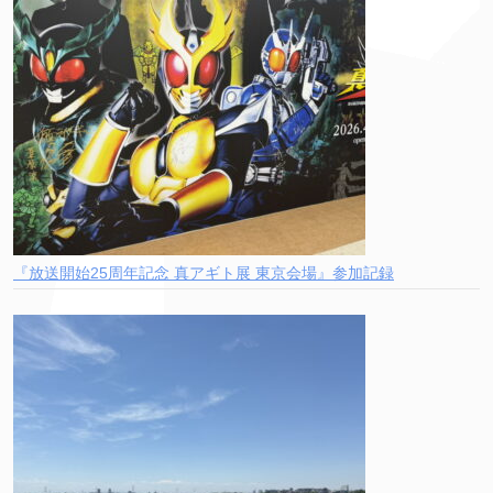
『放送開始25周年記念 真アギト展 東京会場』参加記録