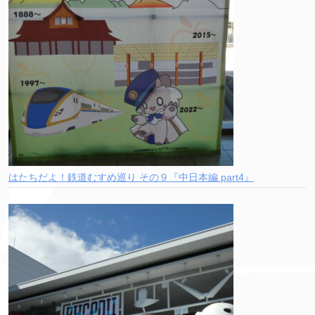
はたちだよ！鉄道むすめ巡り その９『中日本編 part4』