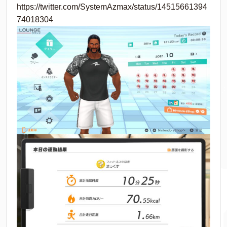
https://twitter.com/SystemAzmax/status/14515661394
74018304