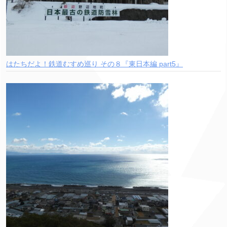
はたちだよ！鉄道むすめ巡り その８『東日本編 part5』