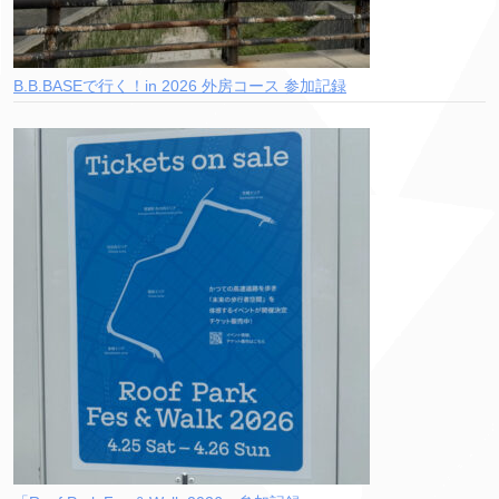
B.B.BASEで行く！in 2026 外房コース 参加記録