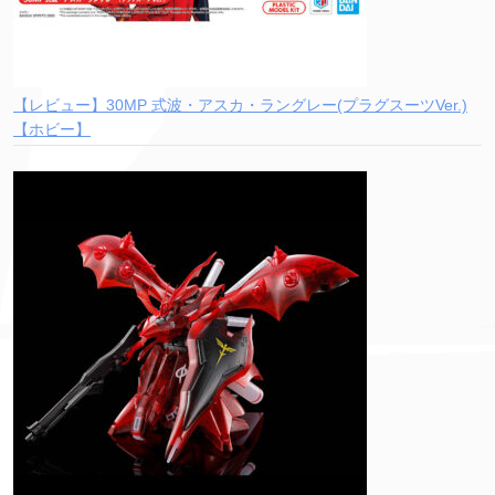
【レビュー】30MP 式波・アスカ・ラングレー(プラグスーツVer.)
【ホビー】