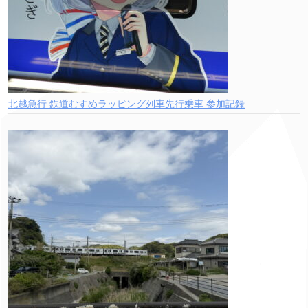
北越急行 鉄道むすめラッピング列車先行乗車 参加記録