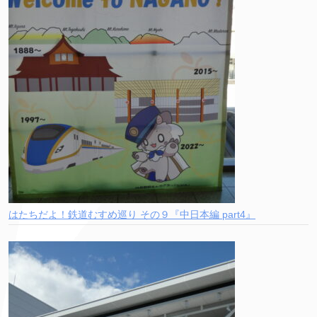
はたちだよ！鉄道むすめ巡り その９『中日本編 part4』