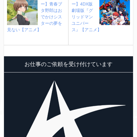
ー】青春ブ
ー】4DX版 
タ野郎はお
劇場版『グ
でかけシス
リッドマン
ターの夢を
ユニバー
見ない【アニメ】
ス』【アニメ】
お仕事のご依頼を受け付けています