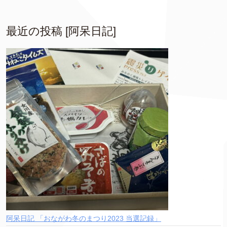
最近の投稿 [阿呆日記]
阿呆日記 「おながわ冬のまつり2023 当選記録」