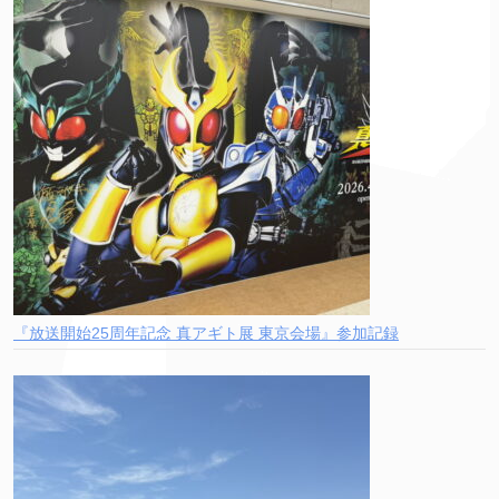
『放送開始25周年記念 真アギト展 東京会場』参加記録