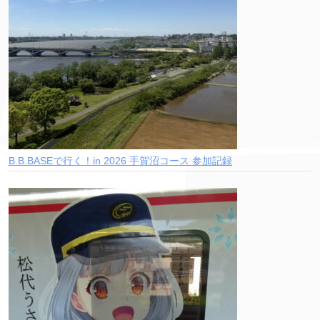
B.B.BASEで行く！in 2026 手賀沼コース 参加記録