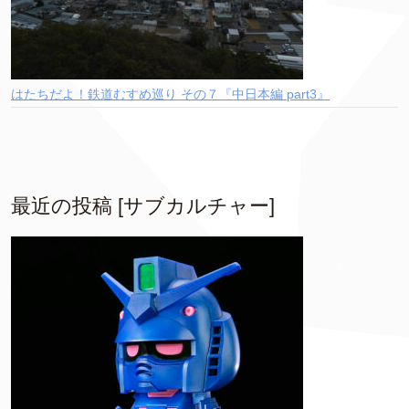
はたちだよ！鉄道むすめ巡り その７『中日本編 part3』
最近の投稿 [サブカルチャー]