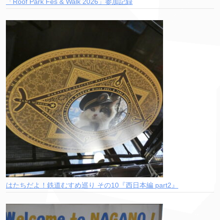
「Roof Park Fes & Walk 2026」参加記録
はたちだよ！鉄道むすめ巡り その10『西日本編 part2』