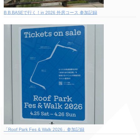
B.B.BASEで行く！in 2026 外房コース 参加記録
「Roof Park Fes & Walk 2026」参加記録