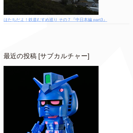
はたちだよ！鉄道むすめ巡り その７『中日本編 part3』
最近の投稿 [サブカルチャー]