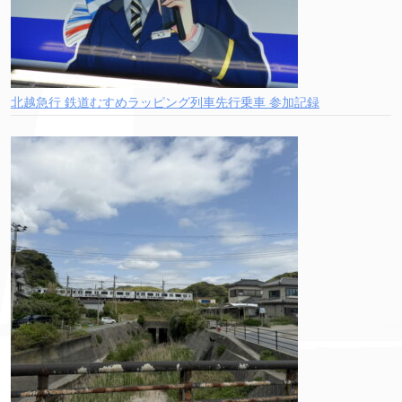
北越急行 鉄道むすめラッピング列車先行乗車 参加記録