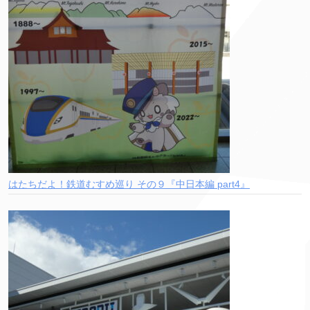
はたちだよ！鉄道むすめ巡り その９『中日本編 part4』