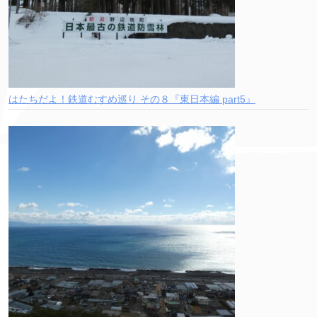
はたちだよ！鉄道むすめ巡り その８『東日本編 part5』