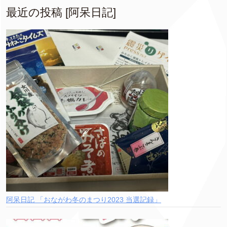
最近の投稿 [阿呆日記]
阿呆日記 「おながわ冬のまつり2023 当選記録」