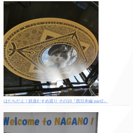
はたちだよ！鉄道むすめ巡り その10『西日本編 part2』