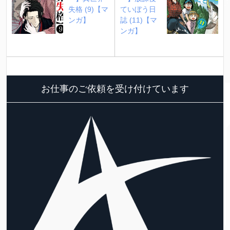
失格 (9)【マ
ていぼう日
ンガ】
誌 (11)【マ
ンガ】
お仕事のご依頼を受け付けています