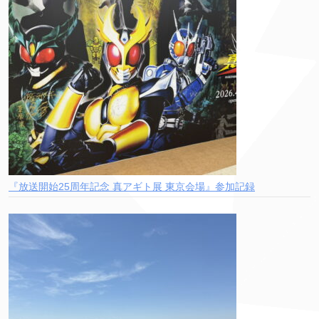
『放送開始25周年記念 真アギト展 東京会場』参加記録