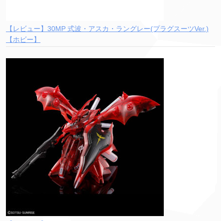
【レビュー】30MP 式波・アスカ・ラングレー(プラグスーツVer.)
【ホビー】