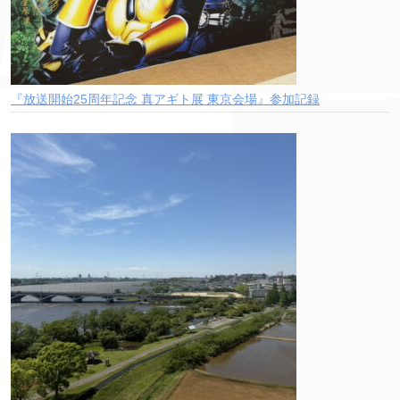
『放送開始25周年記念 真アギト展 東京会場』参加記録