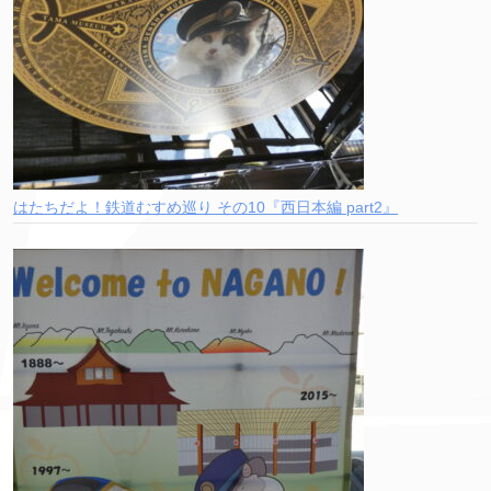
はたちだよ！鉄道むすめ巡り その10『西日本編 part2』