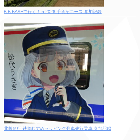
B.B.BASEで行く！in 2026 手賀沼コース 参加記録
北越急行 鉄道むすめラッピング列車先行乗車 参加記録