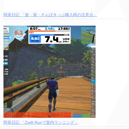
阿呆日記 「遊・湯・さんぽきっぷ購入時の注意点」
阿呆日記 「Zwift Runで室内ランニング」