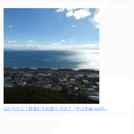
はたちだよ！鉄道むすめ巡り その７『中日本編 part3』