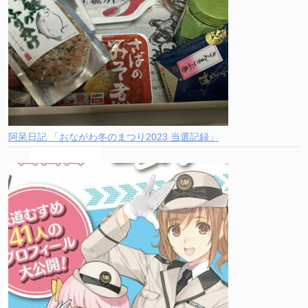
阿呆日記 「おながわ冬のまつり2023 当選記録」