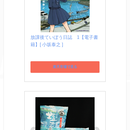
放課後ていぼう日誌　1【電子書
籍】[ 小坂泰之 ]
楽天市場で見る