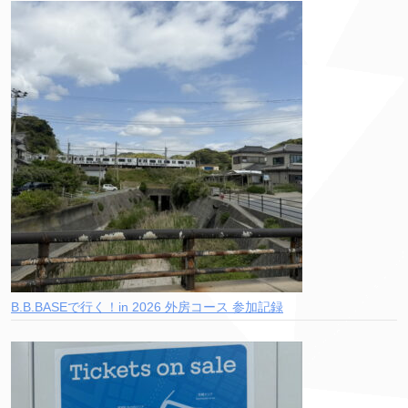
B.B.BASEで行く！in 2026 外房コース 参加記録