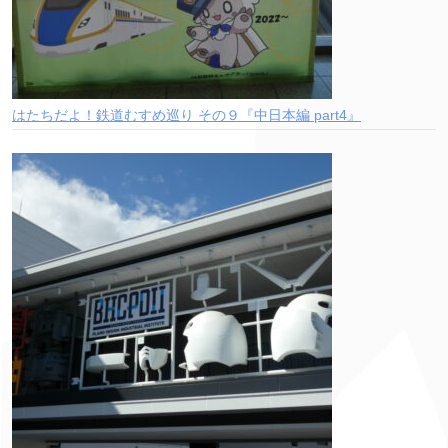
はたちだよ！鉄道むすめ巡り その９『中日本編 part4』