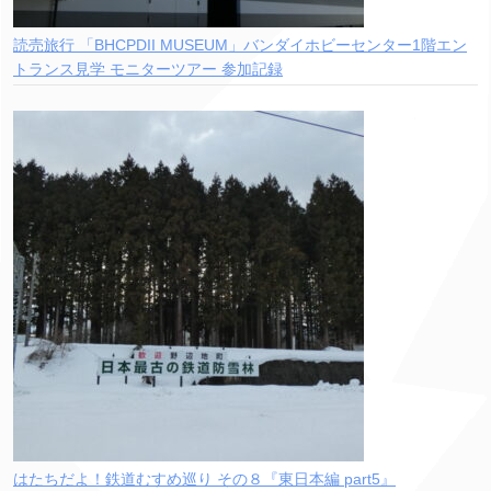
読売旅行 「BHCPDII MUSEUM」バンダイホビーセンター1階エン
トランス見学 モニターツアー 参加記録
はたちだよ！鉄道むすめ巡り その８『東日本編 part5』