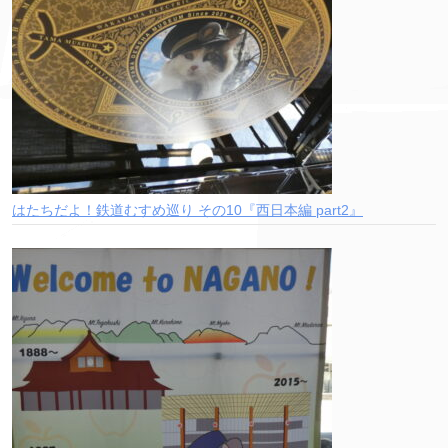
はたちだよ！鉄道むすめ巡り その10『西日本編 part2』