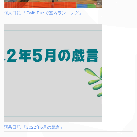
阿呆日記 「Zwift Runで室内ランニング」
阿呆日記 「2022年5月の戯言」