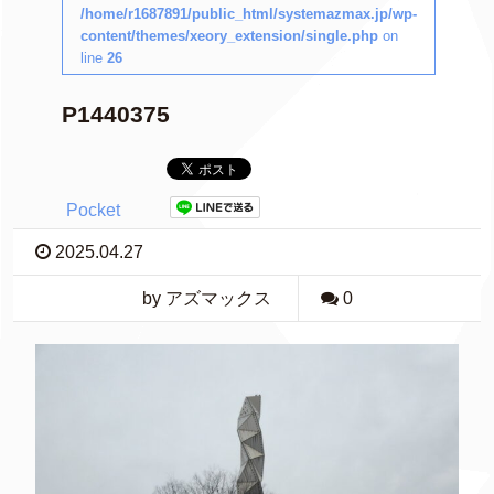
/home/r1687891/public_html/systemazmax.jp/wp-
content/themes/xeory_extension/single.php
on
line
26
P1440375
Pocket
2025.04.27
by アズマックス
0