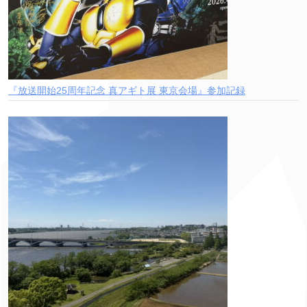
『放送開始25周年記念 真アギト展 東京会場』参加記録