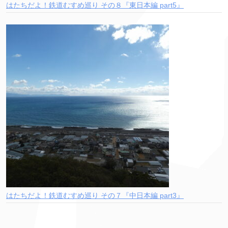
はたちだよ！鉄道むすめ巡り その８『東日本編 part5』
はたちだよ！鉄道むすめ巡り その７『中日本編 part3』