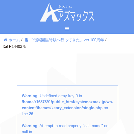
ホーム
/
『偕楽園臨時駅へ行ってきた』ver.100周年
/
P1440375
Warning
: Undefined array key 0 in
/home/r1687891/public_html/systemazmax.jp/wp-
content/themes/xeory_extension/single.php
on
line
26
Warning
: Attempt to read property "cat_name" on
null in