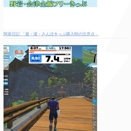
阿呆日記 「遊・湯・さんぽきっぷ購入時の注意点」