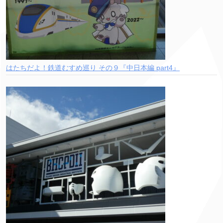
はたちだよ！鉄道むすめ巡り その９『中日本編 part4』