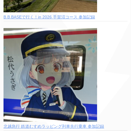
B.B.BASEで行く！in 2026 手賀沼コース 参加記録
北越急行 鉄道むすめラッピング列車先行乗車 参加記録