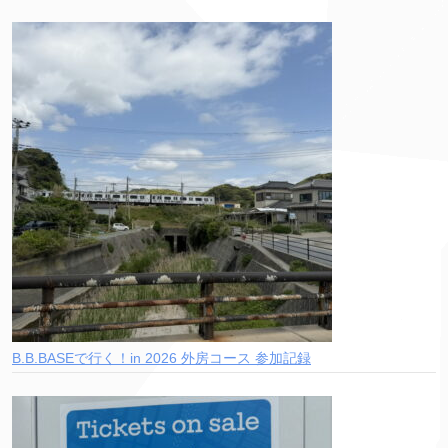
B.B.BASEで行く！in 2026 外房コース 参加記録