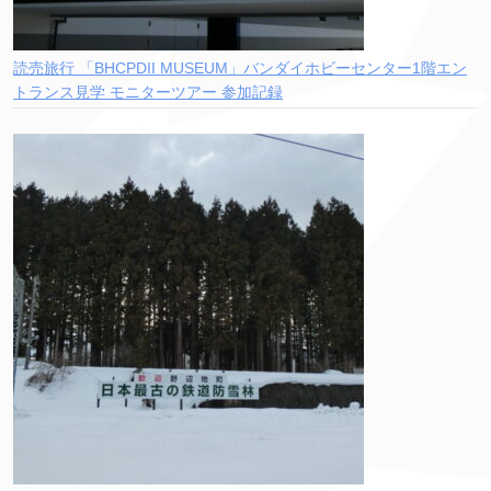
読売旅行 「BHCPDII MUSEUM」バンダイホビーセンター1階エン
トランス見学 モニターツアー 参加記録