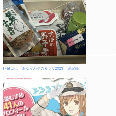
阿呆日記 「おながわ冬のまつり2023 当選記録」