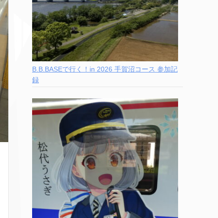
B.B.BASEで行く！in 2026 手賀沼コース 参加記
録