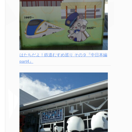
はたちだよ！鉄道むすめ巡り その９『中日本編
part4』