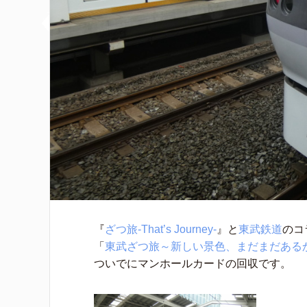
『
ざつ旅-That’s Journey-
』と
東武鉄道
のコ
「
東武ざつ旅～新しい景色、まだまだある
ついでにマンホールカードの回収です。