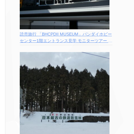
読売旅行 「BHCPDII MUSEUM」バンダイホビー
センター1階エントランス見学 モニターツアー 参
加記録