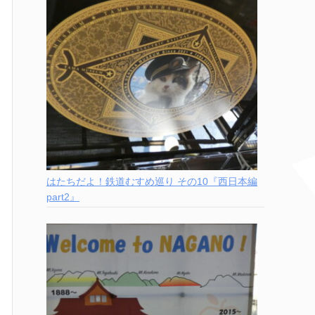
はたちだよ！鉄道むすめ巡り その10『西日本編
part2』