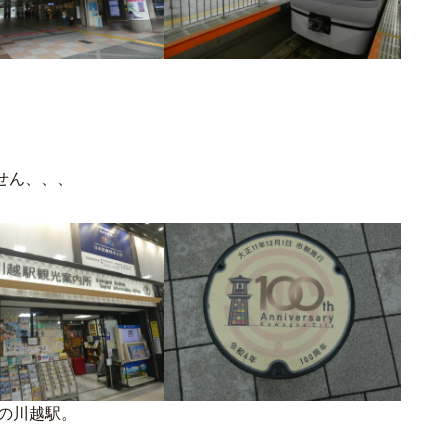
。
せん、、、
の川越駅。