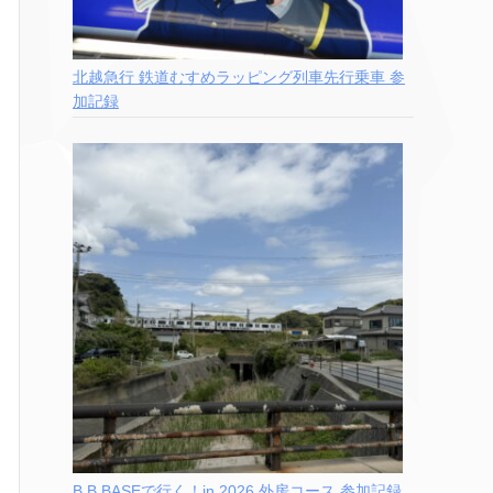
北越急行 鉄道むすめラッピング列車先行乗車 参
加記録
B.B.BASEで行く！in 2026 外房コース 参加記録