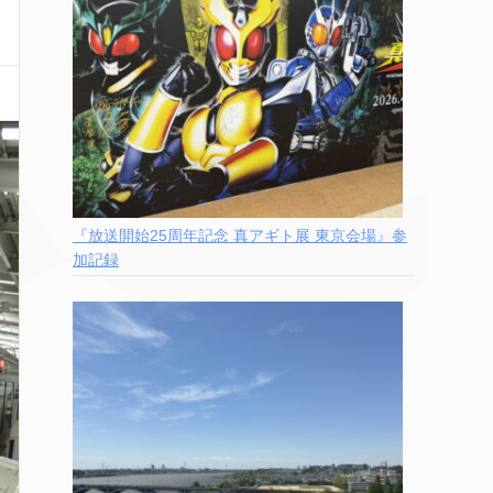
『放送開始25周年記念 真アギト展 東京会場』参
加記録