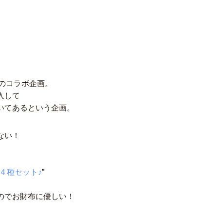
のコラボ企画。
入して
いてあるという企画。
ない！
４種セット♪
”
のでお財布に優しい！