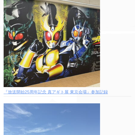
『放送開始25周年記念 真アギト展 東京会場』参加記録