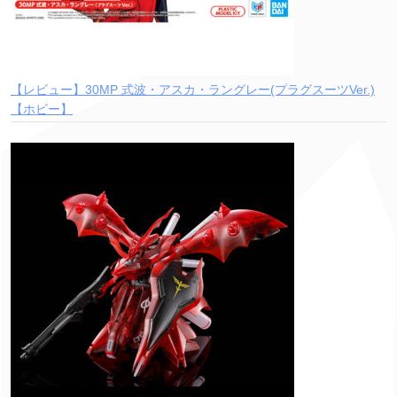
【レビュー】30MP 式波・アスカ・ラングレー(プラグスーツVer.)
【ホビー】