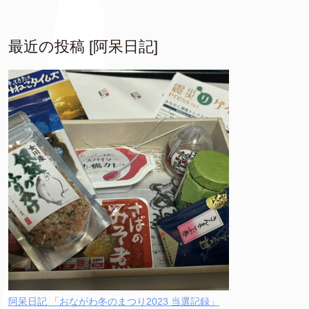
最近の投稿 [阿呆日記]
阿呆日記 「おながわ冬のまつり2023 当選記録」