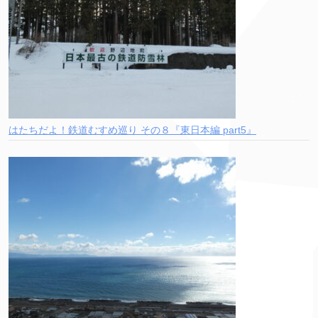
はたちだよ！鉄道むすめ巡り その８『東日本編 part5』