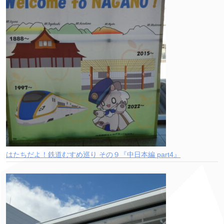
はたちだよ！鉄道むすめ巡り その９『中日本編 part4』