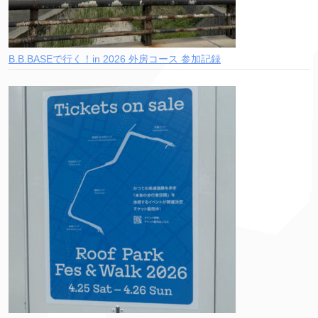
B.B.BASEで行く！in 2026 外房コース 参加記録