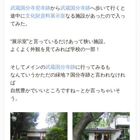
武蔵国分寺尼寺跡
から
武蔵国分寺跡
へ歩いて行くと
途中に
文化財資料展示室
なる施設があったので入っ
てみた。
“展示室”と言っているだけあって狭い施設。
よくよく外観を見てみれば学校の一部！
そしてメインの
武蔵国分寺跡
に行ってみるも
なんていうかただの緑地？国分寺跡と言われなけれ
ば
自然豊かでいいところですね～とか言っちゃいそ
う。