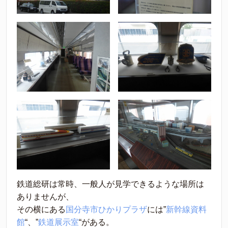
鉄道総研は常時、一般人が見学できるような場所は
ありませんが、
その横にある
国分寺市ひかりプラザ
には”
新幹線資料
館
“、”
鉄道展示室
“がある。