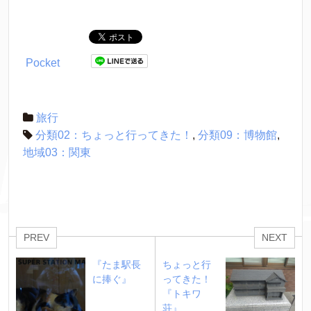
Pocket
旅行
分類02：ちょっと行ってきた！
,
分類09：博物館
,
地域03：関東
PREV
NEXT
『たま駅長
ちょっと行
に捧ぐ』
ってきた！ 
『トキワ
荘』