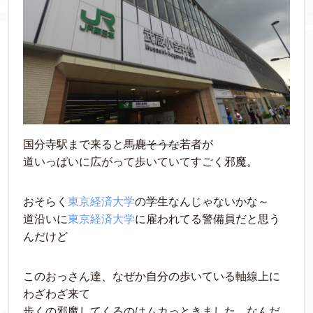
国分寺駅まで来ると
馬鹿そうな
若者が
道いっぱいに広がって歩いていてすごく邪魔。
おそらく
東京経済大学
の学生なんじゃないかな～
道沿いに
東京経済大学
に雇われてる警備員だと思う
んだけど
このおっさん達、なぜか自分の歩いている軸線上に
わざわざ来て
歩くの邪魔してくるのはムカっときました。なんだ