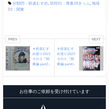
分類05：鉄道むすめ
,
切符01：青春18きっぷ
,
地域
03：関東
PREV
NEXT
＃鉄道むす
＃鉄道むす
め巡り2023 
め巡り2023 
その３『関
その５『関
東編 part2』
東編 part4』
お仕事のご依頼を受け付けています