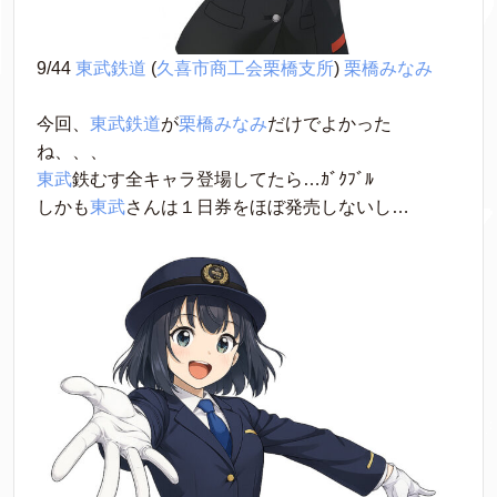
9/44 
東武鉄道
 (
久喜市商工会栗橋支所
) 
栗橋みなみ
今回、
東武鉄道
が
栗橋みなみ
だけでよかった
ね、、、
東武
鉄むす全キャラ登場してたら…ｶﾞｸﾌﾞﾙ
しかも
東武
さんは１日券をほぼ発売しないし…