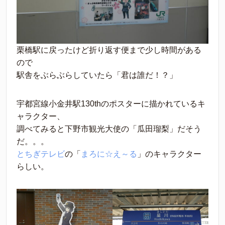
栗橋駅に戻ったけど折り返す便まで少し時間がある
ので
駅舎をぶらぶらしていたら「君は誰だ！？」
宇都宮線小金井駅130thのポスターに描かれているキ
ャラクター、
調べてみると下野市観光大使の「瓜田瑠梨」だそう
だ。。。
とちぎテレビ
の「
まろに☆え～る
」のキャラクター
らしい。