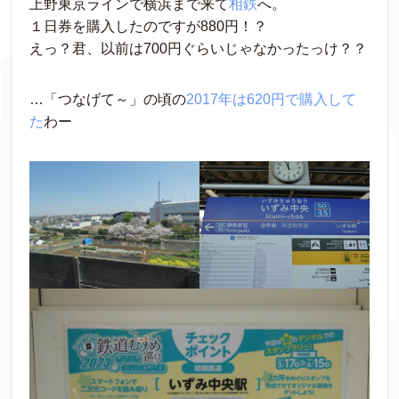
上野東京ラインで横浜まで来て
相鉄
へ。
１日券を購入したのですが880円！？
えっ？君、以前は700円ぐらいじゃなかったっけ？？
…「つなげて～」の頃の
2017年は620円で購入して
た
わー