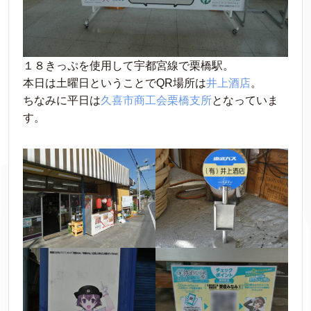
１８きっぷを使用して宇都宮線で栗橋駅。
本日は土曜日ということでQR場所は
井上酒店
。
ちなみに平日は
久喜市商工会栗橋支所
となっていま
す。