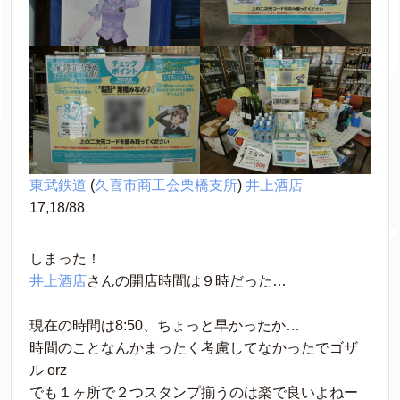
東武鉄道
 (
久喜市商工会栗橋支所
) 
井上酒店
17,18/88
しまった！
井上酒店
さんの開店時間は９時だった…
現在の時間は8:50、ちょっと早かったか…
時間のことなんかまったく考慮してなかったでゴザ
ル orz
でも１ヶ所で２つスタンプ揃うのは楽で良いよねー