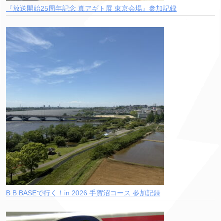
『放送開始25周年記念 真アギト展 東京会場』参加記録
B.B.BASEで行く！in 2026 手賀沼コース 参加記録