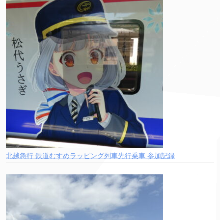
北越急行 鉄道むすめラッピング列車先行乗車 参加記録