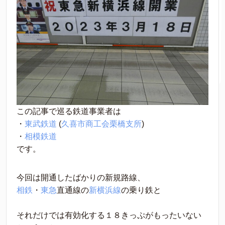
この記事で巡る鉄道事業者は
・
東武鉄道
 (
久喜市商工会栗橋支所
)
・
相模鉄道
です。
今回は開通したばかりの新規路線、
相鉄
・
東急
直通線の
新横浜線
の乗り鉄と
それだけでは有効化する１８きっぷがもったいない