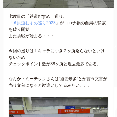
七度目の「鉄道むすめ」巡り、
「
＃
鉄道むすめ巡り2023
」がコロナ禍の自粛の静寂
を破り開始
また挑戦が始まる・・・
今回の巡りは１キャラにつき２ヶ所巡らないといけ
ないため
チェックポイント数が88ヶ所と過去最多である。
なんかトミーテックさんは”過去最多”とか言う文言が
売り文句になると勘違いしてるみたい。。。