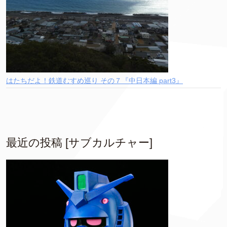
はたちだよ！鉄道むすめ巡り その７『中日本編 part3』
最近の投稿 [サブカルチャー]