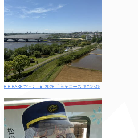
B.B.BASEで行く！in 2026 手賀沼コース 参加記録