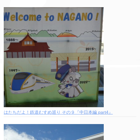
はたちだよ！鉄道むすめ巡り その９『中日本編 part4』