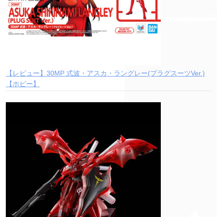
【レビュー】30MP 式波・アスカ・ラングレー(プラグスーツVer.)
【ホビー】