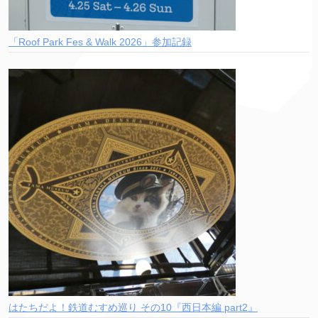
「Roof Park Fes & Walk 2026」参加記録
はたちだよ！鉄道むすめ巡り その10『西日本編 part2』