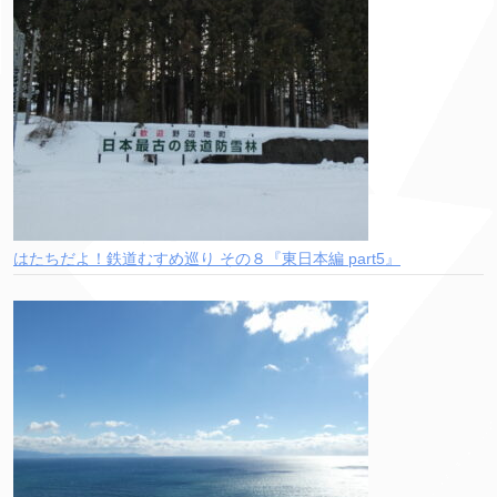
はたちだよ！鉄道むすめ巡り その８『東日本編 part5』