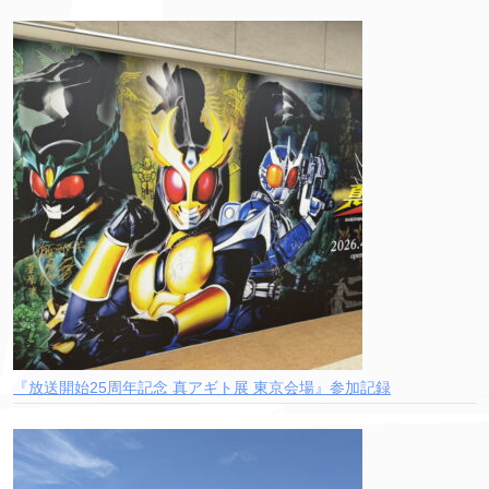
『放送開始25周年記念 真アギト展 東京会場』参加記録