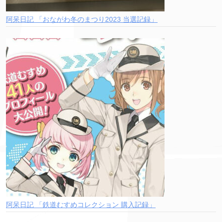
阿呆日記 「おながわ冬のまつり2023 当選記録」
阿呆日記 「鉄道むすめコレクション 購入記録」