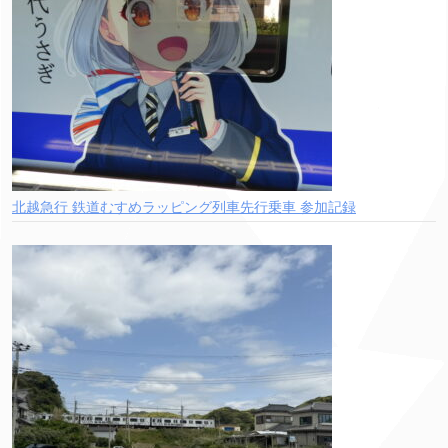
北越急行 鉄道むすめラッピング列車先行乗車 参加記録