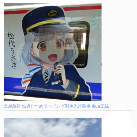
北越急行 鉄道むすめラッピング列車先行乗車 参加記録