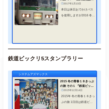
さしの号＆地方民鉄ガタゴ
2017年1月13日
ト電子...
本日は休日おでかけパス
を使用しますが2016 冬の
青春１８きっぷの旅の続
きなので同じカテゴリー
扱いの記事で進めます！
鉄道ビックリ5スタンプラリー
システムアズマックス
2015 冬の青春１８きっぷ
の旅 その１ 『鉄道ビック
リ５スタンプラリー ひたち
2015年12月14日
なか...
2015年 冬の青春１８きっ
ぷの旅 1日目は鉄道ビッ
クリ5スタンプラリーのひ