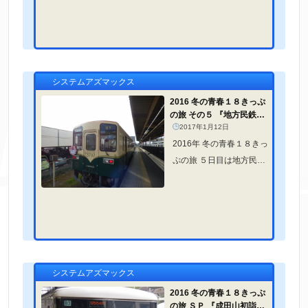
リーのため伊豆急行と伊
豆箱根鉄道へ行く！！
システムアズマックス
2016 冬の青春１８きっぷ
の旅 その５ 『地方民鉄ガ
タゴト電子スタンプラリー
2017年1月12日
ひた...
2016年 冬の青春１８きっ
ぷの旅 ５日目は地方民鉄
ガタゴト電子スタンプラ
リーのためひたちなか海
浜鉄道と上毛電気鉄道へ
行く！！
システムアズマックス
2016 冬の青春１８きっぷ
の旅 ＳＰ 『成田山初詣む