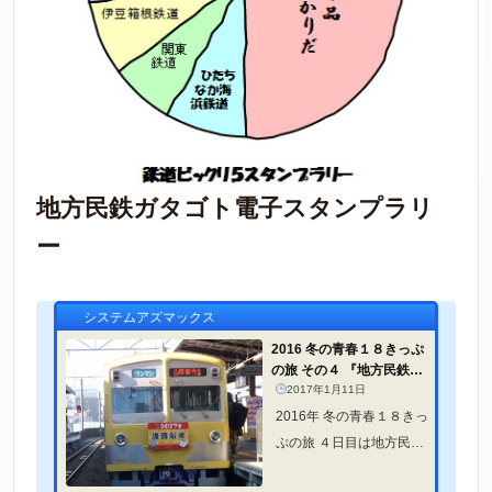
地方民鉄ガタゴト電子スタンプラリ
ー
システムアズマックス
2016 冬の青春１８きっぷ
の旅 その４ 『地方民鉄ガ
タゴト電子スタンプラリー
2017年1月11日
伊豆...
2016年 冬の青春１８きっ
ぷの旅 ４日目は地方民鉄
ガタゴト電子スタンプラ