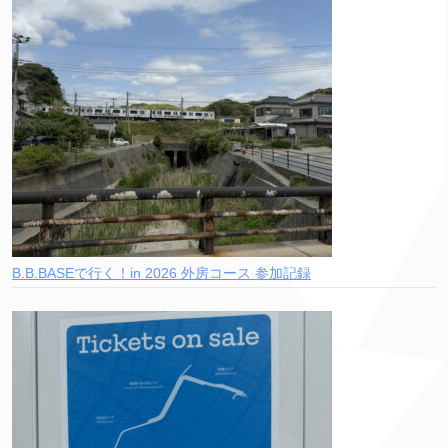
B.B.BASEで行く！in 2026 外房コース 参加記録