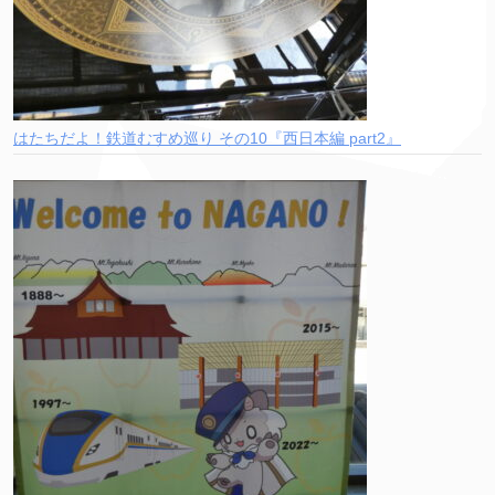
はたちだよ！鉄道むすめ巡り その10『西日本編 part2』