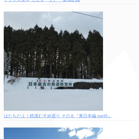
はたちだよ！鉄道むすめ巡り その８『東日本編 part5』