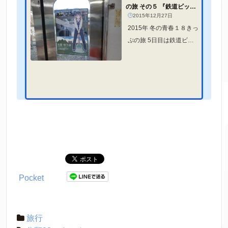
の旅 その５ 『鉄道ビック
リ５スタンプラリー 上毛電
2015年12月27日
気鉄...
2015年 冬の青春１８きっ
ぷの旅 5日目は鉄道ビッ
クリ5スタンプラリーの上
毛電気鉄道を行く！
Pocket
旅行