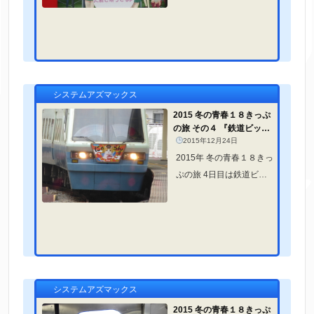
たちなか海浜鉄道と関東
鉄道を行く！
システムアズマックス
2015 冬の青春１８きっぷ
の旅 その４ 『鉄道ビック
リ５スタンプラリー 伊豆箱
2015年12月24日
根鉄...
2015年 冬の青春１８きっ
ぷの旅 4日目は鉄道ビッ
クリ5スタンプラリーの伊
豆箱根鉄道と伊豆急行を
行く！
システムアズマックス
2015 冬の青春１８きっぷ