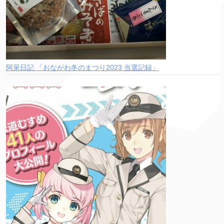
阿呆日記 「おながわ冬のまつり2023 当選記録」