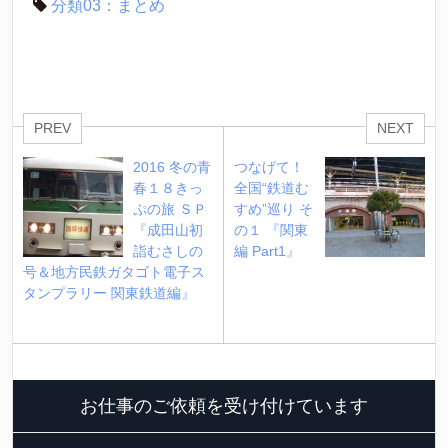
分類03：まとめ
PREV
NEXT
2016 冬の青
つなげて！
春１８きっ
全国“鉄道む
ぷの旅 ＳＰ 
すめ”巡り そ
『成田山初
の１ 『関東
詣むさしの
編 Part1』
号＆地方民鉄ガタゴト電子ス
タンプラリー 関東鉄道編』
お仕事のご依頼を受け付けています