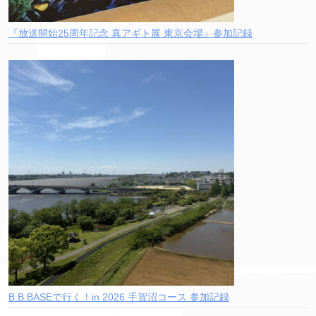
『放送開始25周年記念 真アギト展 東京会場』参加記録
B.B.BASEで行く！in 2026 手賀沼コース 参加記録