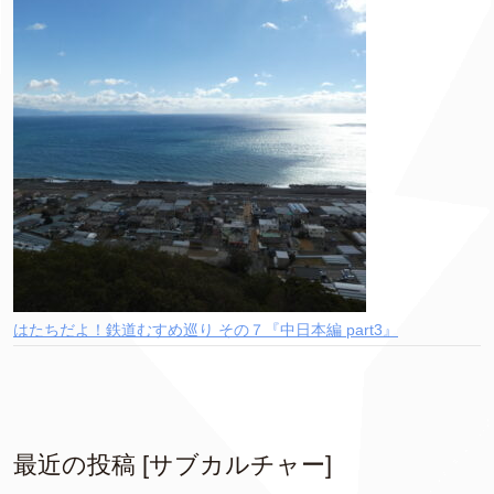
はたちだよ！鉄道むすめ巡り その７『中日本編 part3』
最近の投稿 [サブカルチャー]