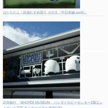
はたちだよ！鉄道むすめ巡り その９『中日本編 part4』
読売旅行 「BHCPDII MUSEUM」バンダイホビーセンター1階エン
トランス見学 モニターツアー 参加記録